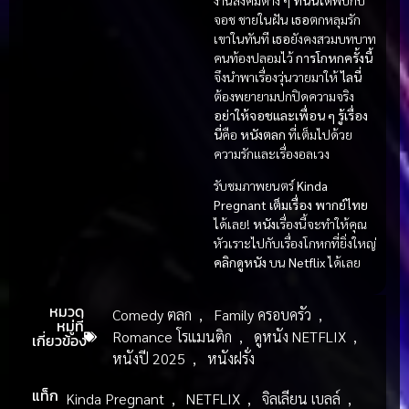
งานสังคมต่าง ๆ
ที่นั่น
ได้พบกับ
จอช ชายในฝัน
เธอ
ตกหลุมรัก
เขาในทันที
เธอ
ยังคงสวมบทบาท
คนท้องปลอมไว้
การโกหกครั้งนี้
จึงนำพาเรื่องวุ่นวายมาให้
ไลนี่
ต้องพยายามปกปิดความจริง
อย่าให้จอชและเพื่อน ๆ รู้เรื่อง
นี่
คือ
หนังตลก
ที่เต็มไปด้วย
ความรักและเรื่องอลเวง
รับชมภาพยนตร์
Kinda
Pregnant เต็มเรื่อง พากย์ไทย
ได้เลย!
หนัง
เรื่องนี้จะทำให้คุณ
หัวเราะไปกับเรื่องโกหกที่ยิ่งใหญ่
คลิกดูหนัง
บน
Netflix
ได้เลย
หมวด
Comedy ตลก
,
Family ครอบครัว
,
หมู่ที่
Romance โรแมนติก
,
ดูหนัง NETFLIX
,
เกี่ยวข้อง
หนังปี 2025
,
หนังฝรั่ง
แท็ก
Kinda Pregnant
,
NETFLIX
,
จิลเลียน เบลล์
,