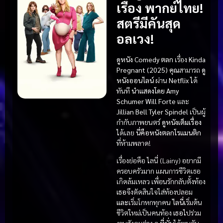
เรื่อง พากย์ไทย!
สตรีมีคันสุด
อลเวง!
ดูหนัง
Comedy ตลก
เรื่อง
Kinda
Pregnant (2025)
คุณ
สามารถ
ดู
หนังออนไลน์
ผ่าน
Netflix
ได้
ทันที
นำแสดงโดย
Amy
Schumer
Will Forte
และ
Jillian Bell
Tyler Spindel
เป็นผู้
กำกับภาพยนตร์
ดูหนังเต็มเรื่อง
ได้เลย
นี่คือหนังตลกโรแมนติก
ที่ห้ามพลาด!
เรื่องย่อคือ ไลนี่ (Lainy) อยากมี
ครอบครัวมาก แผนการชีวิตเธอ
เกิดล้มเหลว เพื่อนรักกลับตั้งท้อง
เธอ
จึงตัดสินใจใส่ท้องปลอม
และ
เริ่มโกหกทุกคน
ไลนี่
เริ่มต้น
ชีวิตใหม่เป็นคนท้อง
เธอ
ไปร่วม