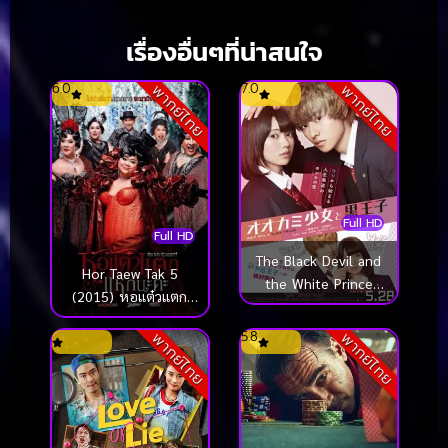
เรื่องอื่นๆที่น่าสนใจ
6.0
7.0
พากย์ไทย
พากย์ไทย
Full HD
Full HD
The Black Devil and
Hor Taew Tak 5
the White Prince
(2015) หอแต๋วแตก
(2016) รักอันตรายนาย
แหกนะคะ
ปีศาจคุโรซากิ
5.8
พากย์ไทย
พากย์ไทย