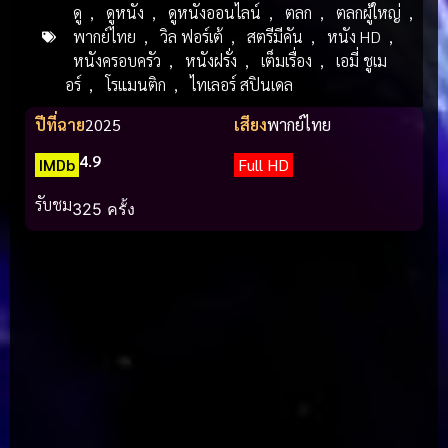
ดู
,
ดูหนัง
,
ดูหนังออนไลน์
,
ตลก
,
ตลกผู้ใหญ่
,
พากย์ไทย
,
วิล ฟอร์เต้
,
สตรีมีคัน
,
หนัง HD
,
หนังครอบครัว
,
หนังฝรั่ง
,
เต็มเรื่อง
,
เอมี่ ชูเม
อร์
,
โรแมนติก
,
ไทเลอร์ สปินเดล
ปีที่ฉาย
2025
เสียง
พากย์ไทย
4.9
IMDb
Full HD
รับชม
325 ครั้ง