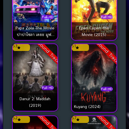
Full HD
Full HD
Epen Cupen the
Papa Zola The Movie
Movie (2015)
ปาปาโซลา เดอะ มูฟวี่
(2025)
Sound Track
Sound Track
5.3
5.1
Full HD
Full HD
Danur 2: Maddah
(2019)
Kuyang (2024)
Sound Track
Sound Track
5.2
5.7