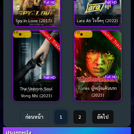
Full HD
Full HD
Spy in Love (2017)
Lara Ati ใจจี๊ดๆ (2022)
Sound Track
Sound Track
4.6
7.0
Full HD
Full HD
Furies ผู้หญิงแค้นนรก
The Unborn Soul
(2023)
Vong Nhi (2023)
ก่อนหน้า
1
2
ถัดไป
ประเภทหนัง