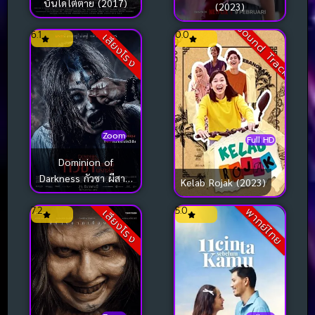
บันไดไต่ตาย (2017)
(2023)
Sound Track
6.1
0.0
เสียงโรง
Zoom
Full HD
Dominion of
Darkness กัวซา ผีสาป
Kelab Rojak (2023)
นรกส่ง (2024)
7.2
5.0
พากย์ไทย
เสียงโรง