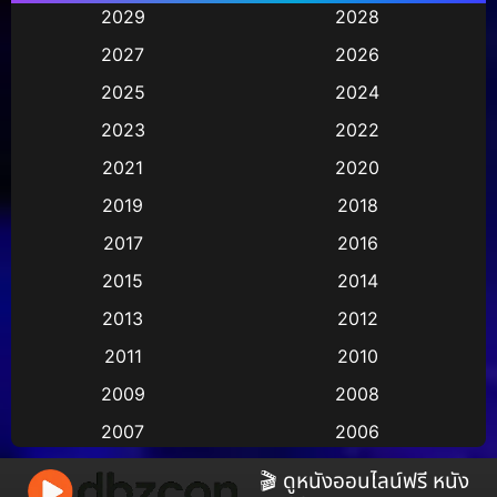
Animation การ์ตูน
(245)
2029
2028
2027
2026
Animation การ์ตูน
(29)
2025
2024
Animation การ์ตูน
(36)
2023
2022
Animation อนิเมชั่น
(1)
2021
2020
2019
2018
Animation แอนิเมชัน
(1)
2017
2016
Animation แอนิเมชั่น
(2)
2015
2014
Anthology
(2)
2013
2012
2011
2010
Apple TV
(17)
2009
2008
Apple TV+
(490)
2007
2006
Based on a True Story สร้างจากเรื่องจริง
(3)
2005
2004
🎬 ดูหนังออนไลน์ฟรี หนัง