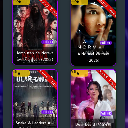
Sound Track
Sound Track
4.0
5.9
Full HD
Full HD
Jemputan Ke Neraka
A Normal Woman
บัตรเชิญสู่นรก (2023)
(2025)
Sound Track
Sound Track
5.8
9.8
Full HD
Full HD
Snake & Ladders เกม
Dear David เดวิดที่รัก