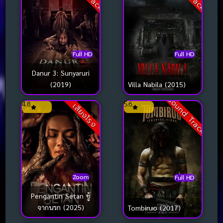
Full HD
Full HD
Danur 3: Sunyaruri
(2019)
Villa Nabila (2015)
Sound Track
4.8
5.6
เสียงโรง
Zoom
Full HD
Pengantin Setan ชู้
จากนรก (2025)
Tombiruo (2017)