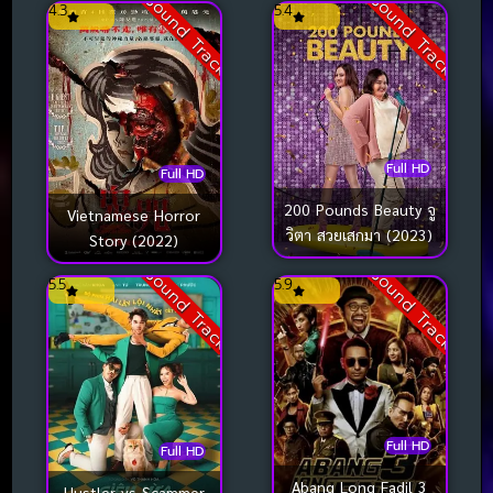
Sound Track
Sound Track
4.3
5.4
Full HD
Full HD
200 Pounds Beauty จู
Vietnamese Horror
วิตา สวยเสกมา (2023)
Story (2022)
Sound Track
Sound Track
5.5
5.9
Full HD
Full HD
Abang Long Fadil 3
Hustler vs Scammer