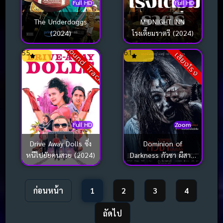
Full HD
Full HD
MIDNIGHT INN
The Underdoggs
โรงเตี๊ยมราตรี (2024)
(2024)
Sound Track
5.5
6.1
เสียงโรง
Full HD
Zoom
Drive Away Dolls ซิ่ง
Dominion of
หนีไปยัยคนสวย (2024)
Darkness กัวซา ผีสาป
นรกส่ง (2024)
ก่อนหน้า
1
2
3
4
ถัดไป