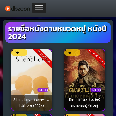
รายชื่อหนังตามหมวดหมู่ หนังปี
2024
Sound Track
6.9
6.1
พากย์ไทย
Full HD
Full HD
Silent Love สื่อภาษาใจ
Direnjie ตี๋เหรินเจี๋ยนั
ไปถึงเธอ (2024)
กมายากลผู้ยิ่งใหญ่
(2024)
8.6
5.4