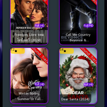
Full HD
Full HD
Freedom Libre จอม
Call Me Country
โจรใจเสรี (2024)
Beyoncé &
Nashville’s
Sound Track
Sound Track
7.2
5.4
Renaissance (2024)
Full HD
Full HD
Winter Spring
Summer or Fall
Dear Santa (2024)
(2024)