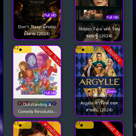
Full HD
Full HD
Don’t Sleep มึงนอน
Hidden Face เล่ห์ ร้อน
มึงตาย (2024)
ซ่อน ชู้ (2024)
Sound Track
6.2
6.0
เสียงโรง
Zoom
Full HD
Argylle อาร์ไกล์ ยอด
Outstanding A
สายลับ (2024)
Comedy Revolution
ปฏิวัติคอมเมดี้ (2024)
Sound Track
6.3
5.1
พากย์ไทย