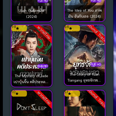
Full HD
Full HD
The Idea of You ภาพ
Ulajh กับดักทมิฬ
ฝัน ฉันกับเธอ (2024)
(2024)
Sound Track
9.8
6.6
พากย์ไทย
Full HD
Full HD
The Story of Yuan
The Mystery of Jade
Tiangang ยุทธจักรของ
เปาบุ้นจิ้น คดีประหลาด
คนเลว (2024)
ดาวปลาคู่ (2024)
Sound Track
1.0
5.1
พากย์ไทย