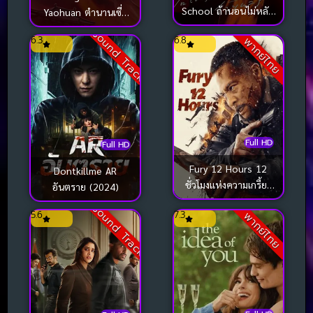
School ถ้านอนไม่หลับ
Yaohuan ตำนานเซี่ย
ไปนับดาวกันไหม
เหยาหวนเมืองตะวันตก
Sound Track
6.3
6.8
พากย์ไทย
(2024)
(2024)
Full HD
Full HD
Fury 12 Hours 12
Dontkillme AR
ชั่วโมงแห่งความเกรี้ยว
อันตราย (2024)
กราด (2024)
Sound Track
5.6
7.3
พากย์ไทย