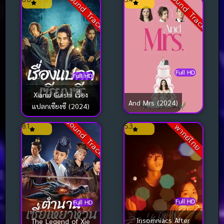
Sound Track
Sound Track
Full HD
Full HD
Xianxi Guishi เรื่อง
And Mrs (2024)
แปลกเซียงซี (2024)
Sound Track
8.1
5.3
พากย์ไทย
Full HD
Full HD
Insomniacs After
The Legend of Xie