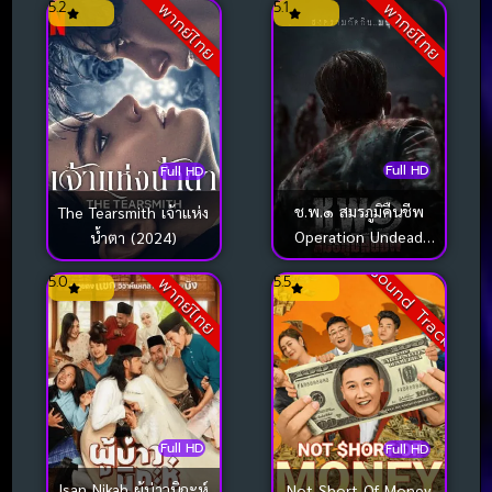
5.2
5.1
พากย์ไทย
พากย์ไทย
Full HD
Full HD
ช.พ.๑ สมรภูมิคืนชีพ
The Tearsmith เจ้าแห่ง
Operation Undead
น้ำตา (2024)
(2024)
Sound Track
5.0
5.5
พากย์ไทย
Full HD
Full HD
Isan Nikah ผู้บ่าวนิกะห์
Not Short Of Money