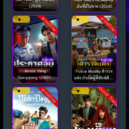
(2024)
เงินพี่มีไม่ขาด (2024)
7.0
5.5
พากย์ไทย
พากย์ไทย
Full HD
Full HD
Arrest Yang
Police Modify ตำรวจ
Qiangqiang ประกาศ
แต่ง กำเนิดผู้พิทักษ์สันติ
จับหยางเชียงเชียง
หลุด (2024)
Sound Track
5.5
6.3
พากย์ไทย
(2024)