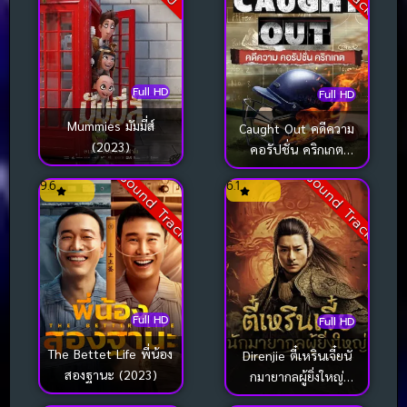
Full HD
Full HD
Mummies มัมมี่ส์
Caught Out คดีความ
(2023)
คอรัปชั่น คริกเกต
(2023)
Sound Track
Sound Track
9.6
6.1
Full HD
Full HD
The Bettet Life พี่น้อง
Direnjie ตี๋เหรินเจี๋ยนั
สองฐานะ (2023)
กมายากลผู้ยิ่งใหญ่
(2024)