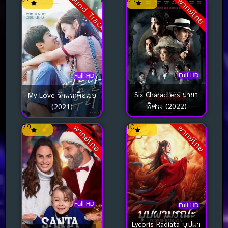
Sound Track
พากย์ไทย
Full HD
Full HD
Six Characters มายา
My Love รักแรกคือเธอ
พิศวง (2022)
(2021)
7.9
1.0
พากย์ไทย
พากย์ไทย
Full HD
Full HD
Lycoris Radiata บุปผา