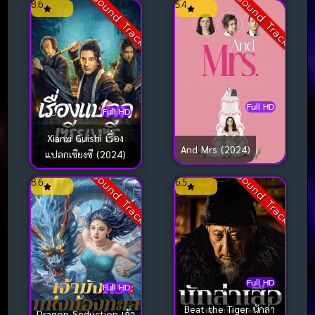
Sound Track
Sound Track
8.6
5.4
Full HD
Full HD
Xianxi Guishi เรื่อง
And Mrs (2024)
แปลกเซียงซี (2024)
Sound Track
Sound Track
8.6
6.5
Full HD
Full HD
Beat the Tiger นักล่า
Dragon Seduction เจ้า