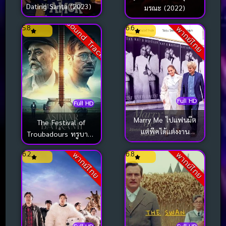
Dating Santa (2023)
มรณะ (2022)
Sound Track
5.8
6.6
พากย์ไทย
Full HD
Full HD
Marry Me ไปแฟนมีต
The Festival of
แต่พีคได้แต่งงาน
Troubadours ทรูบาดูร์
(2022)
ทำนองชีวิต (2022)
6.2
6.8
พากย์ไทย
พากย์ไทย