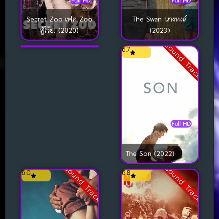
Full HD
Full HD
Full HD
Secret Zoo เฟค Zoo
The Swan นางหงส์
สู้โว้ย! (2020)
(2023)
Rosaline (2022)
Sound Track
Sound Track
7.1
6.7
Full HD
The Son (2022)
Sound Track
Sound Track
6.0
6.8