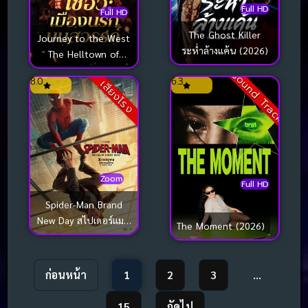
Full HD
Full HD
The Ghost Killer
Journey to the West
ระห่ำล้างแค้น (2026)
The Helltown of
Heaven ไซอิ๋ว เมืองนรก
Sound Track
8.0
6.3
เสียงโรง
บนสวรรค์ (2025)
Zoom
Full HD
Spider-Man Brand
New Day สไปเดอร์แมน
The Moment (2026)
แบรนด์ นิว เดย์ (2026)
ก่อนหน้า
1
2
3
…
15
ถัดไป