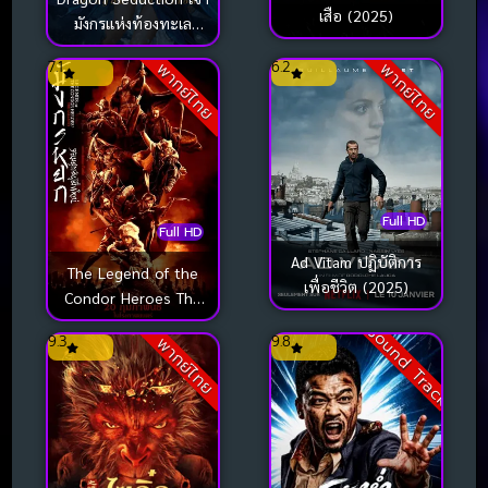
เสือ (2025)
มังกรแห่งท้องทะเล
(2025)
7.1
6.2
พากย์ไทย
พากย์ไทย
Full HD
Full HD
Ad Vitam ปฏิบัติการ
The Legend of the
เพื่อชีวิต (2025)
Condor Heroes The
Gallants มังกรหยก
Sound Track
9.3
9.8
พากย์ไทย
จอมยุทธ์ผู้ยิ่งใหญ่
(2025)