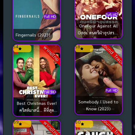
Full HD
Full HD
OneFour Against All
Odds ดนตรีฝ่าอุปสรรค
Fingernails (2023)
(2023)
Sound Track
5.4
5.8
พากย์ไทย
Full HD
Full HD
Somebody I Used to
Best Christmas Ever!
Know (2023)
คริสต์มาสนี้… ดีที่สุด
(2023)
Sound Track
6.9
6.0
พากย์ไทย