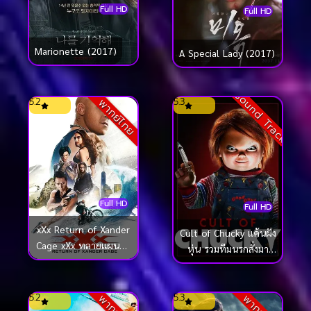
Full HD
Full HD
Marionette (2017)
A Special Lady (2017)
Sound Track
5.2
5.3
พากย์ไทย
Full HD
Full HD
xXx Return of Xander
Cult of Chucky แค้นฝัง
Cage xXx ทลายแผนยึด
หุ่น รวมทีมนรกสั่งมา
โลก (2017)
เชือด (2017)
5.2
5.3