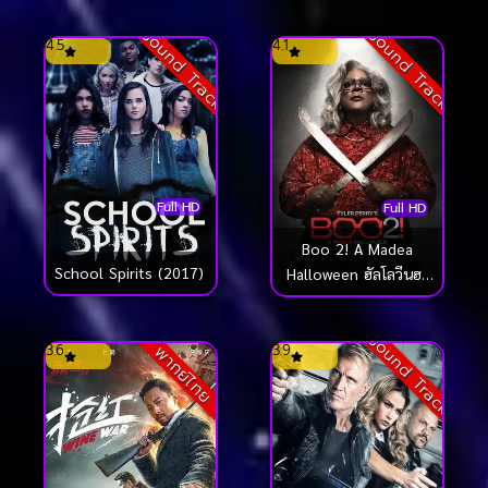
Sound Track
Sound Track
4.5
4.1
Full HD
Full HD
Boo 2! A Madea
School Spirits (2017)
Halloween ฮัลโลวีนฮา
คุณป้ามหาภัย 2 (2017)
Sound Track
3.6
3.9
พากย์ไทย