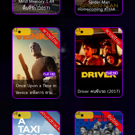
Mind Memory 1.44
Spider-Man
พื้นที่รัก (2017)
Homecoming สไปเดอร์
แมน โฮมคัมมิ่ง (2017)
5.2
5.3
พากย์ไทย
พากย์ไทย
Full HD
Full HD
Once Upon a Time in
Driver คนขับรถ (2017)
Venice อหังการ ตามล่า
กลางกรุงเวนิส (2017)
Soundtrack
5.8
5.6
ซับไทย