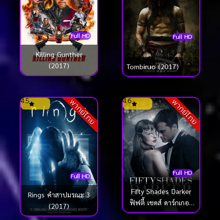
Full HD
Full HD
Killing Gunther
(2017)
Tombiruo (2017)
4.5
4.6
พากย์ไทย
พากย์ไทย
Full HD
Full HD
Fifty Shades Darker
Rings คำสาปมรณะ 3
ฟิฟตี้ เชดส์ ดาร์กเกอร์
(2017)
(2017)