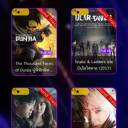
Sound Track
Sound Track
5.4
5.8
Full HD
Full HD
Snake & Ladders เกม
The Thousand Faces
บันไดไต่ตาย (2017)
of Dunjia ผู้พิทักษ์หมัด
เทวดา (2017)
Sound Track
Sound Track
5.5
5.5