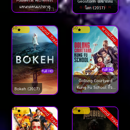
Geostorm เมฆาถล่ม
แขนกลคนแปรธาตุ
โลก (2017)
(2017)
Sound Track
5.0
5.0
พากย์ไทย
Full HD
Full HD
Oolong Courtyard
Kung Fu School กิ๋ว-
Bokeh (2017)
ก๋า-กิ้ว จิ๋วแต่ตัว (2017)
Sound Track
Sound Track
4.8
5.6