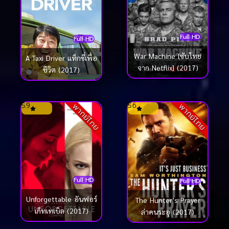
Full HD
Full HD
War Machine [ซับไทย
A Taxi Driver แท็กซี่เพื่อ
จาก Netflix] (2017)
ชีวิต (2017)
5.9
5.6
พากย์ไทย
พากย์ไทย
Full HD
Full HD
Unforgettable อันฟอร์
The Hunter’s Prayer
เก็ทเทเบิล (2017)
ล่าคนระอุ (2017)