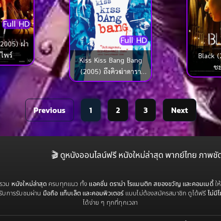
Full HD
Full HD
2005) ผ่า
ไพร์
Black (
Kiss Kiss Bang Bang
ชะ
(2005) ถึงคิวฆ่าดารา
จำเป็น
Previous
1
2
3
Next
🎬 ดูหนังออนไลน์ฟรี หนังใหม่ล่าสุด พากย์ไทย ภาพชั
่รวม
หนังใหม่ล่าสุด
ครบทุกแนว ทั้ง
แอคชั่น ดราม่า โรแมนติก สยองขวัญ และคอมเมดี้
ให
รับการรับชมผ่าน
มือถือ แท็บเล็ต และคอมพิวเตอร์
แบบไม่ต้องสมัครสมาชิก ดูได้ฟรี
ไม่มี
ได้ง่าย ๆ ทุกที่ทุกเวลา