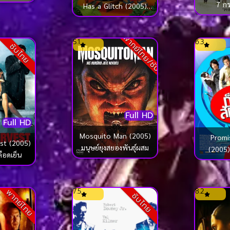
ฝัน
7 กร
Has a Glitch (2005)
ลีโล แอนด์ สติทช์ ภาค 2
พากย์ไทย/ซับ
5.1
6.3
ซับไทย
Full HD
Full HD
Mosquito Man (2005)
Promi
st (2005)
มนุษย์ยุงสยองพันธุ์ผสม
(2005)
ลือดเย็น
7.5
8.2
พากย์ไทย
ซับไทย