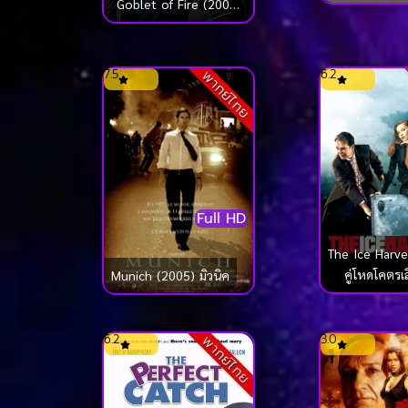
Goblet of Fire (2005)
แรงเกิน
แฮร์รี่ พอตเตอร์กับถ้วย
อัคนี
7.5
6.2
พากย์ไทย
Full HD
The Ice Harve
คู่โหดโคตรเ
Munich (2005) มิวนิค
6.2
3.0
พากย์ไทย