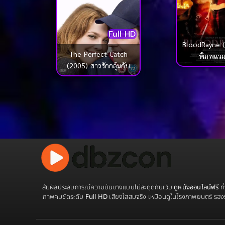
Full HD
BloodRayne (
The Perfect Catch
พิภพแวม
(2005) สาวรักกลุ้มกับ
หนุ่มบ้าบอล
สัมผัสประสบการณ์ความบันเทิงแบบไม่สะดุดกับเว็บ
ดูหนังออนไลน์ฟรี
ที
ภาพคมชัดระดับ
Full HD
เสียงใสสมจริง เหมือนดูในโรงภาพยนตร์ รอง