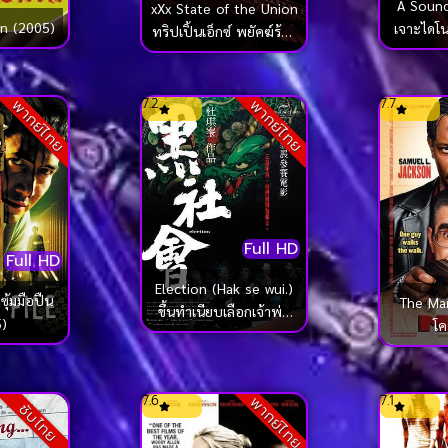
A Sound
xXx State of the Union
in (2005)
เจาะไดโน
ทริปเปิ้นเอ็กซ์ พยัคฆ์ร้าย
(
พันธุ์ดุ 2 (2005)
7.2
7.7
พากย์ไทย
พากย์ไทย
Full HD
Full HD
Election (Hak se wui.)
น
The Ma
ขึ้นทำเนียบเลือกเจ้าพ่อ
)
โค
(2005)
7.6
7.1
พากย์ไทย
ซับไทย