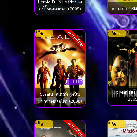
Herbie Fully Loaded เฮ
Texture of Sk
อร์บี้รถมหาสนุก (2005)
5.9
7.6
พากย์ไทย
Full HD
Hit Man File ซุ้มมือปื
Stealth สเตลท์ ฝูงบิน
(2005
มหากาฬถล่มโลก (2005)
6.8
6.5
พากย์ไทย