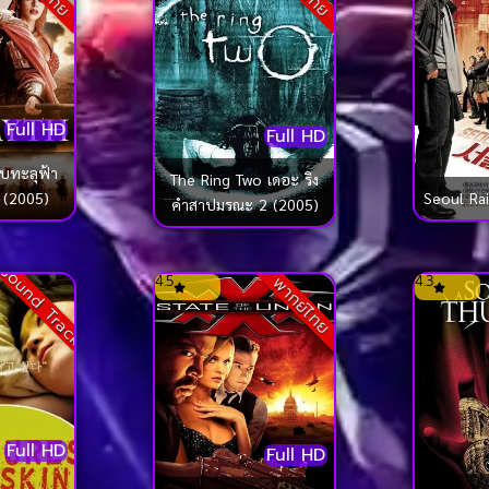
Full HD
Full HD
บทะลุฟ้า
The Ring Two เดอะ ริง
 (2005)
Seoul Ra
คำสาปมรณะ 2 (2005)
Sound Track
4.5
4.3
พากย์ไทย
Full HD
Full HD