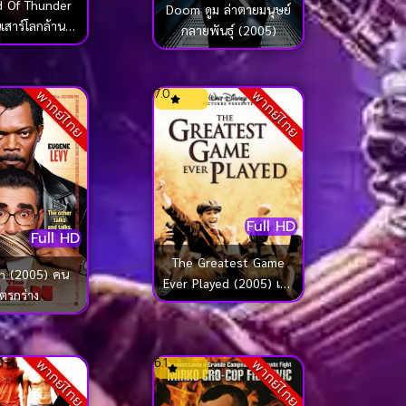
 Of Thunder
Doom ดูม ล่าตายมนุษย์
เสาร์โลกล้านปี
กลายพันธุ์ (2005)
2005)
7.0
พากย์ไทย
พากย์ไทย
Full HD
Full HD
The Greatest Game
n (2005) คน
Ever Played (2005) เกม
ตรกร่าง
ยิ่งใหญ่…ชัยชนะเหนือ
ความฝัน
6.1
พากย์ไทย
พากย์ไทย