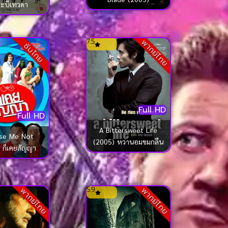
ะบี่เทวดา
7.5
พากย์ไทย
ซับไทย
Full HD
Full HD
A Bittersweet Life
se Me Not
(2005) หวานอมขมกลืน
 ก็เคยสัญญา
5.9
พากย์ไทย
พากย์ไทย