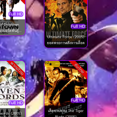
Full HD
of Dogtown
Full HD
กบอร์ดพันธุ์ซ่า
ขาติดล้อ
Ultimate Force (2005)
ยอดพระกาฬสังหารเดือด
6.2
พากย์ไทย
ซับไทย
Full HD
Full HD
เสือคาบดาบ The Tiger
words (2005)
Blade (2005)