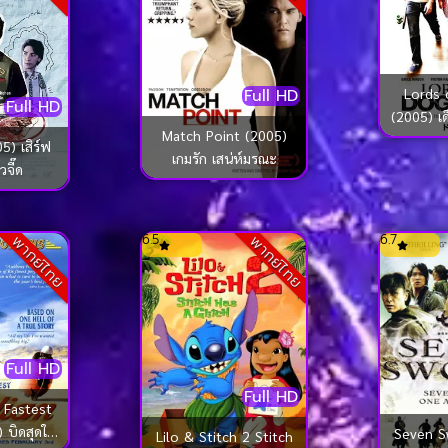
Lords 
Full HD
Full HD
(2005) เด็
Match Point (2005)
ส์
5) เสิร์ฟ
เกมรัก เสน่ห์มรณะ
วจี๊ด
6.5
6.7
พากย์ไทย
พากย์ไทย
Full HD
Full HD
 Fastest
 บิดสุดใจ
Seven S
Lilo & Stitch 2 Stitch