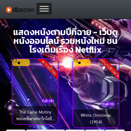
แสดงหนังตามปีที่ฉาย - เว็บดู
หนังออนไลน์ รวมหนังใหม่ ชน
โรงเต็มเรื่อง Netflix
Soundtrack
7.2
7.5
พากย์ไทย
Full HD
Full HD
The Caine Mutiny
White Christmas
หน่วยพิฆาตนาวิกโยธิน
(1954)
(1954)