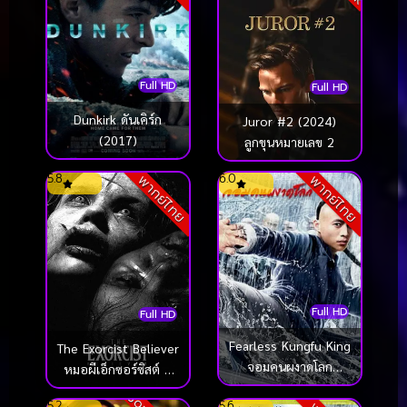
Full HD
Full HD
Dunkirk ดันเคิร์ก
Juror #2 (2024)
(2017)
ลูกขุนหมายเลข 2
5.8
6.0
พากย์ไทย
พากย์ไทย
Full HD
Full HD
Fearless Kungfu King
The Exorcist Believer
จอมคนผงาดโลก
หมอผีเอ็กซอร์ซิสต์ ผู้
(2020)
ศรัทธา (2023)
5.2
5.6