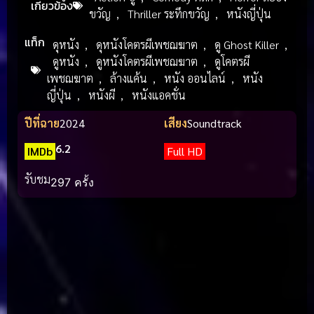
เกี่ยวข้อง
ขวัญ
,
Thriller ระทึกขวัญ
,
หนังญี่ปุ่น
แท็ก
ดุหนัง
,
ดุหนังโคตรผีเพชฌฆาต
,
ดู Ghost Killer
,
ดูหนัง
,
ดูหนังโคตรผีเพชฌฆาต
,
ดูโคตรผี
เพชฌฆาต
,
ล้างแค้น
,
หนัง ออนไลน์
,
หนัง
ญี่ปุ่น
,
หนังผี
,
หนังแอคชั่น
ปีที่ฉาย
2024
เสียง
Soundtrack
6.2
IMDb
Full HD
รับชม
297 ครั้ง