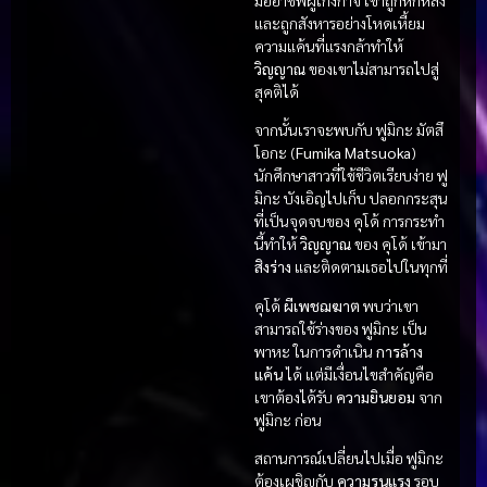
มืออาชีพผู้เก่งกาจ เขาถูกหักหลัง
และถูกสังหารอย่างโหดเหี้ยม
ความแค้นที่แรงกล้าทำให้
วิญญาณ
ของเขาไม่สามารถไปสู่
สุคติได้
จากนั้นเราจะพบกับ ฟูมิกะ มัตสึ
โอกะ (
Fumika Matsuoka
)
นักศึกษาสาวที่ใช้ชีวิตเรียบง่าย ฟู
มิกะ บังเอิญไปเก็บ ปลอกกระสุน
ที่เป็นจุดจบของ คุโด้ การกระทำ
นี้ทำให้
วิญญาณ
ของ คุโด้ เข้ามา
สิงร่าง
และติดตามเธอไปในทุกที่
คุโด้
ผีเพชฌฆาต
พบว่าเขา
สามารถใช้ร่างของ ฟูมิกะ เป็น
พาหะ ในการดำเนิน
การล้าง
แค้น
ได้ แต่มีเงื่อนไขสำคัญคือ
เขาต้องได้รับ
ความยินยอม
จาก
ฟูมิกะ ก่อน
สถานการณ์เปลี่ยนไปเมื่อ ฟูมิกะ
ต้องเผชิญกับ
ความรุนแรง
รอบ