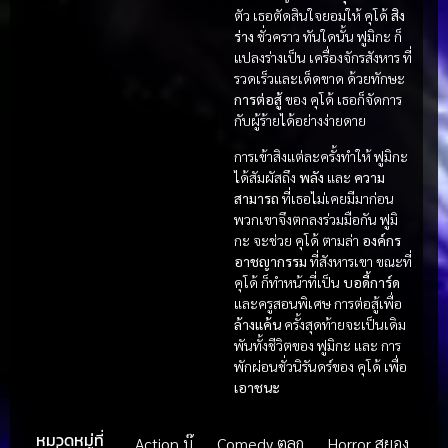
ตัว เธอตัดสินใจยอมให้ คุโด้
สิง
ร่าง
ชั่วคราว ทันใดนั้น ฟูมิกะ ก็
แปลงร่างเป็น เครื่องจักรสังหาร ที่
รวดเร็วและเด็ดขาด ด้วยทักษะ
การต่อสู้
ของ คุโด้ เธอก็จัดการ
กับผู้ร้ายได้อย่างง่ายดาย
การเข้าสิงแต่ละครั้งทำให้ ฟูมิกะ
ได้สัมผัสถึง
พลัง
และ
ความ
สามารถ
ที่เธอไม่เคยมีมาก่อน
พวกเขาจึงตกลงร่วมมือกัน ฟูมิ
กะ จะช่วย คุโด้ ตามล่า
องค์กร
อาชญากรรม
ที่สังหารเขา ขณะที่
คุโด้ ก็ทำหน้าที่เป็น
บอดี้การ์ด
และครูสอนพิเศษ การต่อสู้เพื่อ
ล้างแค้น
ครั้งสุดท้ายจะเป็นเดิม
พันทั้งชีวิตของ ฟูมิกะ และ การ
พักผ่อนชั่วนิรันดร์ของ คุโด้ เพื่อ
เอาชนะ
หมวดหมู่ที่
Action บู๊
,
Comedy ตลก
,
Horror สยอง