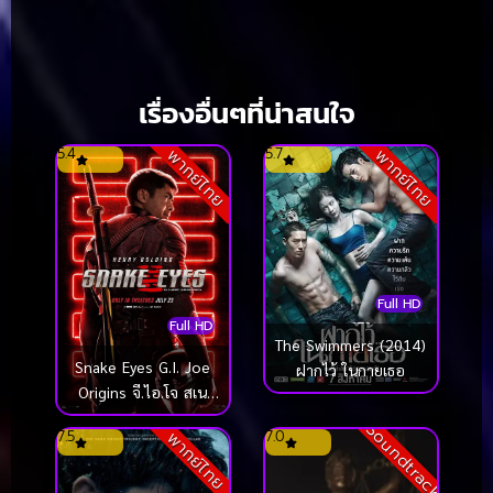
เรื่องอื่นๆที่น่าสนใจ
5.4
5.7
พากย์ไทย
พากย์ไทย
Full HD
Full HD
The Swimmers (2014)
Snake Eyes G.I. Joe
ฝากไว้ ในกายเธอ
Origins จี.ไอ.โจ สเน
คอายส์ (2021)
Soundtrack
7.5
7.0
พากย์ไทย