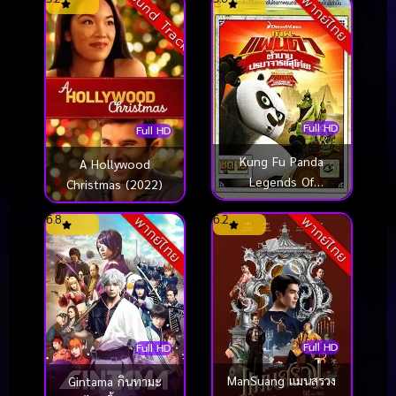
Sound Track
พากย์ไทย
Full HD
Full HD
Kung Fu Panda
A Hollywood
Legends Of
Christmas (2022)
Awesomeness Vol.15
6.8
6.2
พากย์ไทย
พากย์ไทย
กังฟูแพนด้า ตำนาน
ปรมาจารย์สุโค่ย! ชุด15
Full HD
Full HD
ManSuang แมนสรวง
Gintama กินทามะ