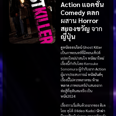
Action แอคชั่น
Comedy ตลก
ผสาน
Horror
สยองขวัญ
จาก
ญี่ปุ่น
ดูหนังออนไลน์
Ghost Killer
เป็นภาพยนตร์ที่มีคอนเซ็ปต์
แปลกใหม่น่าสนใจ
หนังมาใหม่
เรื่องนี้กำกับโดย Kensuke
Sonomura ผู้กำกับฉาก
Action
ผู้มากประสบการณ์
หนังมันส์ๆ
เรื่องนี้ไม่ควรพลาดชม
ห้าม
พลาด
ภาพยนตร์นำเสนอฉาก
ต่อสู้ที่ดุดันสมจริง เป็น
หนัง2024
เรื่องราวเริ่มต้นด้วยฉากของ ฮิเด
โอะ คุโด้ (
Hideo Kudo
)
นักฆ่า