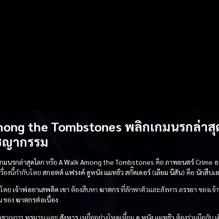
ong the Tombstones พลิกเกมนรกล่าสุ
ชญากรรม
เกมนรกล่าสุดโลก
หรือ
A Walk Among the Tombstones
คือ
ภาพยนตร์
Crime 
รื่องนี้กำกับโดย
สกอตต์ แฟรงค์
ดูหนัง
แมทธิว สกั๊ดเดอร์
(
เลียม นีสัน
) คือ
นักสืบเ
งโดย
เจ้าพ่อยาเสพติด
เขา
ต้องสืบหา
ฆาตกร
ที่ลักพาตัวและสังหาร
ภรรยา
ของเจ้า
น
ของ
ฆาตกรต่อเนื่อง
ยวชาญการ
ทรมาน
และ
สังหาร
เหยื่ออย่างโหดเหี้ยม
ดู หนัง
แมทธิว
ต้องร่วมมือกับ
เ