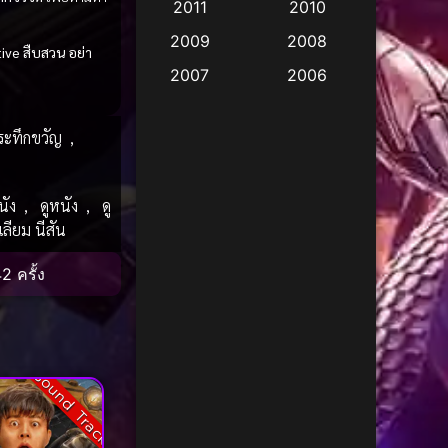
2011
2010
Apple TV
(17)
2009
2008
ive สืบสวน
อย่า
Apple TV+
(490)
2007
2006
Based on a True Story
2005
2004
สร้างจากเรื่องจริง
(3)
 ระทึกขวัญ
,
2003
2002
Based on a True Story
2001
2000
เรื่องจริง
(38)
นัง
,
ดูหนัง
,
ดู
1999
1998
เลียม นีสัน
1997
1996
Based on a True Story
เรื่องจริง
(73)
2 ครั้ง
1995
1994
1993
1992
Based on Novel
(16)
1991
1990
Betrayal
(1)
Sound Track
1989
1988
Biography
(3)
1987
1986