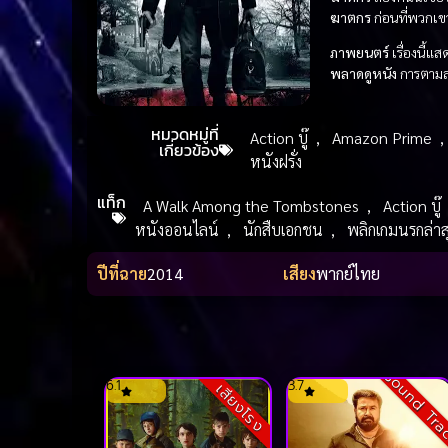
ฆาตกร
ก่อนที่พวกเข
ภาพยนตร์
เรื่องนี้แ
พลาดดูหนัง
การตามล
หมวดหมู่ที่
Action บู๊
,
Amazon Prime
เกี่ยวข้อง
หนังฝรั่ง
แท็ก
A Walk Among the Tombstones
,
Action บู๊
หนังออนไลน์
,
นักสืบเอกชน
,
พลิกเกมนรกล่าส
ปีที่ฉาย
2014
เสียง
พากย์ไทย
Sound Tr
6.1
3.7
เสียงโรง