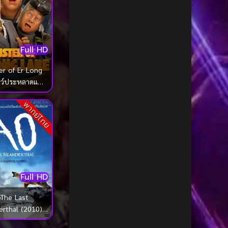
1985
1984
Biography ชีวประวัติ
(68)
1983
1982
Biography ชีวิตจริง
(72)
1981
1980
Full HD
Black Comedy
(16)
1979
1978
1977
1976
r of Er Long
Classic คลาสสิค
(1)
ตว์ประหลาดแห่ง
1975
1974
เอ๋อหลง (2025)
Classic หนังคลาสสิก
(269)
1973
1972
พากย์ไทย
Classic หนังคลาสสิก
(23)
1971
1970
1969
1968
Classic หนังคลาสสิก
(42)
1964
1963
Comedy คอมเมดี้
(1)
1962
1960
Full HD
Comedy ตลก
(1,091)
1956
1954
The Last
1950
1940
rthal (2010)
Comedy ตลก
(103)
์พันธุ์มนุษย์หิน