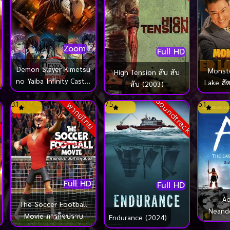
Zoom
Full HD
Demon Slayer Kimetsu
Monste
High Tension สับ สับ
no Yaiba Infinity Castle
Lake สั
สับ (2003)
ดาบพิฆาตอสูร ภาค
ทะเลสาบ
Soundtrack
ปราสาทไร้ขอบเขต
3.1
7.5
6.1
ย
พากย์ไทย
(2025)
Full HD
Full HD
Ao
The Soccer Football
Neande
Movie ภารกิจปราบ
Endurance (2024)
ดึกดำบรรพ
ปีศาจฟุตบอล (2022)