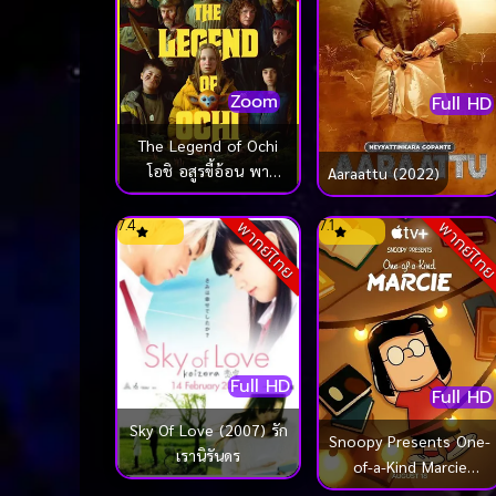
Zoom
Full HD
The Legend of Ochi
โอชิ อสูรขี้อ้อน พา
Aaraattu (2022)
‘น้อน’ กลับบ้าน (2025)
7.4
7.1
พากย์ไทย
พากย์ไท
Full HD
Full HD
Sky Of Love (2007) รัก
Snoopy Presents One-
เรานิรันดร
of-a-Kind Marcie
(2023)