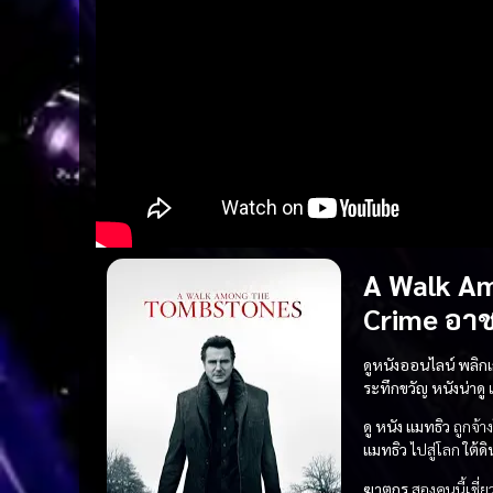
A Walk Am
Crime อา
ดูหนังออนไลน์ พลิก
ระทึกขวัญ
หนังน่าดู
เ
ดู หนัง
แมทธิว
ถูกจ้า
แมทธิว
ไปสู่โลก
ใต้ดิ
ฆาตกร
สองคนนี้เชี่