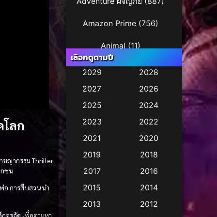
Adventure ผจญภัย
(887)
Amazon Prime
(756)
Animal
(11)
เลือกดูตามปี
Animation การ์ตูน
(245)
2029
2028
2027
2026
Animation การ์ตูน
(29)
2025
2024
Animation การ์ตูน
(36)
ดโลก
2023
2022
Animation อนิเมชั่น
(1)
2021
2020
2019
2018
Animation แอนิเมชัน
(1)
อาชญากรรม
Thriller
อกชน
2017
2016
Animation แอนิเมชั่น
(2)
2015
2014
พ่อ
การสืบสวน
นำ
Anthology
(2)
2013
2012
ด็กจรจัด
เพื่อตามหา