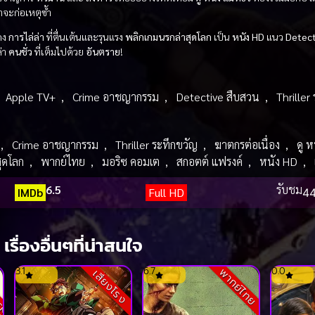
าจะก่อเหตุซ้ำ
สดง
การไล่ล่า
ที่ตื่นเต้นและรุนแรง
พลิกเกมนรกล่าสุดโลก
เป็น
หนัง HD
แนว
Detect
่า
คนชั่ว
ที่เต็มไปด้วย
อันตราย
!
,
Apple TV+
,
Crime อาชญากรรม
,
Detective สืบสวน
,
Thriller
,
Crime อาชญากรรม
,
Thriller ระทึกขวัญ
,
ฆาตกรต่อเนื่อง
,
ดู ห
ุดโลก
,
พากย์ไทย
,
มอริซ คอมเต
,
สกอตต์ แฟรงค์
,
หนัง HD
,
6.5
รับชม
IMDb
Full HD
44
เรื่องอื่นๆที่น่าสนใจ
ack
3.1
6.7
0.0
พากย์ไทย
เสียงโรง