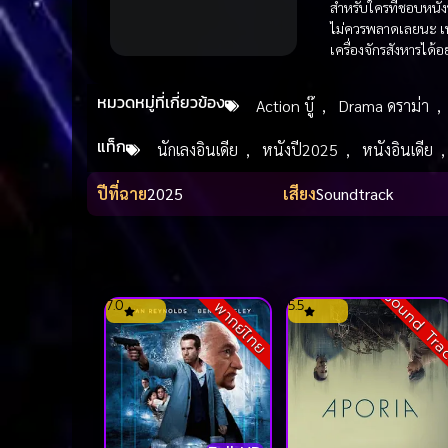
สำหรับใครที่ชอบหนังท
ไม่ควรพลาดเลยนะ เพ
เครื่องจักรสังหารได้อ
หมวดหมู่ที่เกี่ยวข้อง
Action บู๊
,
Drama ดราม่า
,
แท็ก
นักเลงอินเดีย
,
หนังปี2025
,
หนังอินเดีย
ปีที่ฉาย
2025
เสียง
Soundtrack
Sound Tr
7.0
5.5
พากย์ไทย