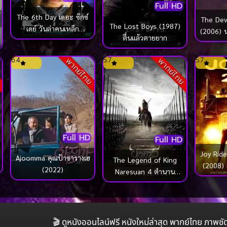
Full HD
The 6th Day เดอะ ซิกซ์
The Dev
The Lost Boys (1987)
เดย์ วันล่าคนเหล็ก
(2006) 
ตื่นแล้วตายยาก
อหังการ (2000)
6.4
5.7
5.7
ย
พากย์ไทย
พากย์ไทย
Full HD
Full HD
Joy Rid
Ajoomma คุณป้าซารางเฮ
The Legend of King
(2008)
(2022)
Naresuan 4 ตำนาน
ไปเ
สมเด็จพระนเรศวร
มหาราช ภาค 4 ศึกนันท
บุเรง (2011)
🎬 ดูหนังออนไลน์ฟรี หนังใหม่ล่าสุด พากย์ไทย ภาพชั