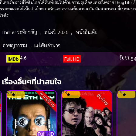
ี่เล่าเรื่องราวชีวิตในโลกใต้ดินที่เต็มไปด้วยความดุเดือดและอันตราย
Thug Life
เป
ราะคุณจะได้เห็นว่าเมื่อความรักและความแค้นมารวมกัน มันสามารถเปลี่ยนคนธร
ย่างไร
Thriller ระทึกขวัญ
,
หนังปี 2025
,
หนังอินเดีย
,
อาชญากรรม
,
แย่งชิงอำนาจ
4.6
รับชม
IMDb
Full HD
54
เรื่องอื่นๆที่น่าสนใจ
ack
5.9
7.3
6.9
พากย์ไทย
ซับไทย
Full HD