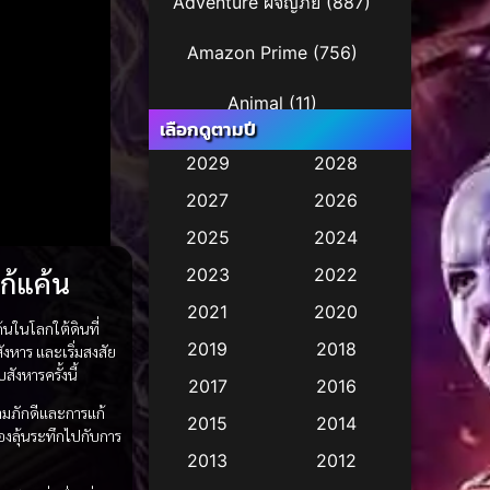
Adventure ผจญภัย
(887)
Amazon Prime
(756)
Animal
(11)
เลือกดูตามปี
Animation การ์ตูน
(245)
2029
2028
2027
2026
Animation การ์ตูน
(29)
2025
2024
Animation การ์ตูน
(36)
ก้แค้น
2023
2022
Animation อนิเมชั่น
(1)
2021
2020
นในโลกใต้ดินที่
2019
2018
งหาร และเริ่มสงสัย
Animation แอนิเมชั่น
(2)
งหารครั้งนี้
2017
2016
Animation แอนิเมชัน
(1)
ามภักดีและการแก้
2015
2014
้องลุ้นระทึกไปกับการ
Anthology
(2)
2013
2012