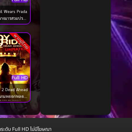
1985
1984
Biography ชีวประวัติ
(68)
1983
1982
il Wears Prada
Biography ชีวิตจริง
(72)
นางมารสวมปราด้
1981
1980
า
Black Comedy
(16)
1979
1978
พากย์ไทย
1977
1976
Classic คลาสสิค
(1)
1975
1974
Classic หนังคลาสสิก
(23)
1973
1972
Classic หนังคลาสสิก
(42)
1971
1970
Full HD
1969
1968
Classic หนังคลาสสิก
(266)
e 2 Dead Ahead
1964
1963
 เกมหยอกหลอก
Comedy คอมเมดี้
(1)
1962
1960
ชือด ภาค 2
Comedy ตลก
(103)
1956
1954
1950
1940
Comedy ตลก
(1,091)
ดระดับ Full HD ไม่มีโฆษณา