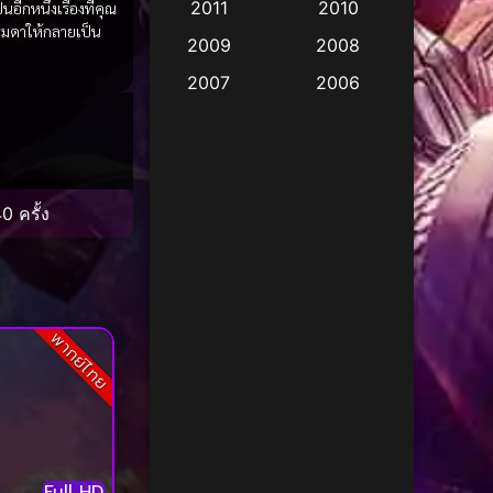
2011
2010
็นอีกหนึ่งเรื่องที่คุณ
Apple TV
(17)
รมดาให้กลายเป็น
2009
2008
Apple TV+
(490)
2007
2006
Based on a True Story
2005
2004
สร้างจากเรื่องจริง
(3)
2003
2002
Based on a True Story
2001
2000
0 ครั้ง
เรื่องจริง
(73)
1999
1998
1997
1996
Based on a True Story
เรื่องจริง
(38)
1995
1994
พากย์ไทย
1993
1992
Based on Novel
(16)
1991
1990
Betrayal
(1)
1989
1988
Biography
(3)
1987
1986
Full HD