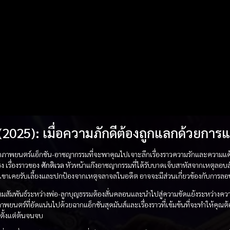
(2025): เมื่อความภักดีต้องถูกแลกด้วยการแ
อภาพยนตร์แอ็กชัน-อาชญากรรมที่จะพาคุณไปเจาะลึกเรื่องราวความรักและความแค้
ง เรื่องราวของ
ศักติเวล
หัวหน้าแก๊งอาชญากรรมที่ได้รับบาดเจ็บสาหัสจากเหตุลอบสั
่เขาเคยรับเลี้ยงและปกป้องจากเหตุจลาจลในอดีต อาจจะมีส่วนเกี่ยวข้องกับการลอบสั
ามสัมพันธ์ระหว่างพ่อ-ลูกบุญธรรมต้องสั่นคลอนและนำไปสู่ความขัดแย้งระหว่างคว
าพยนตร์ที่อัดแน่นไปด้วยฉากแอ็กชันสุดมันส์และเรื่องราวที่เข้มข้นที่จะทำให้คุณต
ตั้งแต่ต้นจนจบ