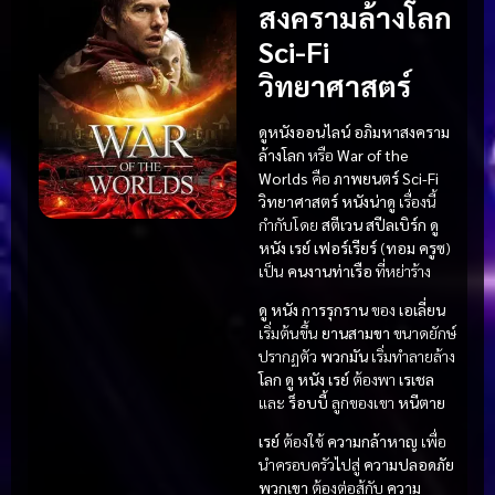
สงครามล้างโลก
Sci-Fi
วิทยาศาสตร์
ดูหนังออนไลน์ อภิมหาสงคราม
ล้างโลก
หรือ
War of the
Worlds
คือ
ภาพยนตร์ Sci-Fi
วิทยาศาสตร์
หนังน่าดู
เรื่องนี้
กำกับโดย
สตีเวน สปีลเบิร์ก
ดู
หนัง
เรย์ เฟอร์เรียร์
(
ทอม ครูซ
)
เป็น
คนงานท่าเรือ
ที่หย่าร้าง
ดู หนัง
การรุกราน
ของ
เอเลี่ยน
เริ่มต้นขึ้น
ยานสามขา
ขนาดยักษ์
ปรากฏตัว
พวกมัน
เริ่มทำลายล้าง
โลก
ดู หนัง
เรย์
ต้องพา
เรเชล
และ
ร็อบบี้
ลูกของเขา
หนีตาย
เรย์
ต้องใช้
ความกล้าหาญ
เพื่อ
นำครอบครัวไปสู่
ความปลอดภัย
พวกเขา
ต้องต่อสู้กับ
ความ