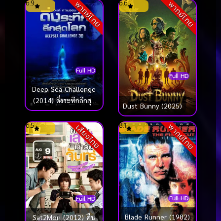
6.9
6.6
พากย์ไทย
พากย์ไทย
Full HD
Full HD
Deep Sea Challenge
(2014) ดิ่งระทึกลึกสุด
Dust Bunny (2025)
โลก
6.5
8.1
พากย์ไทย
เสียงไทย
Full HD
Full HD
Blade Runner (1982)
Sat2Mon (2012) คืน