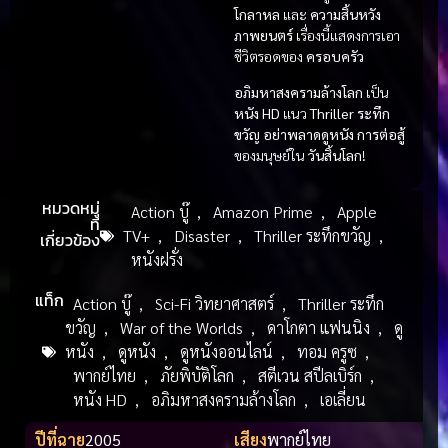
โกลาหล
และ
ความสิ้นหวัง
ภาพยนตร์
เรื่องนี้แสดงการเอา
ชีวิตรอดของ
ครอบครัว
อภิมหาสงครามล้างโลก
เป็น
หนัง HD
แนว
Thriller ระทึก
ขวัญ
อย่าพลาดดูหนัง
การต่อสู้
ของมนุษย์ใน
วันสิ้นโลก
!
หมวดหมู่
Action บู๊
,
Amazon Prime
,
Apple
ที่
TV+
,
Disaster
,
Thriller ระทึกขวัญ
,
เกี่ยวข้อง
หนังฝรั่ง
แท็ก
Action บู๊
,
Sci-Fi วิทยาศาสตร์
,
Thriller ระทึก
ขวัญ
,
War of the Worlds
,
ดาโกตา แฟนนิง
,
ดู
หนัง
,
ดูหนัง
,
ดูหนังออนไลน์
,
ทอม ครูซ
,
พากย์ไทย
,
ภัยพิบัติโลก
,
สตีเวน สปีลเบิร์ก
,
หนัง HD
,
อภิมหาสงครามล้างโลก
,
เอเลี่ยน
ปีที่ฉาย
2005
เสียง
พากย์ไทย