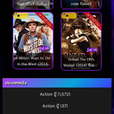
เบลด รันเนอร์
วันเสาร์ถึงเช้าวันจันทร์
6.1
3.4
พากย์ไทย
พากย์ไทย
Full HD
Full HD
A Million Ways to Die
Sinbad The Fifth
in the West (2014)
Voyage (2014) ซินแบด
สะเหล่อไม่แอ๊บ แสบได้
พิชิตศึกสุดขอบฟ้า
โล่ห์
ประเภทหนัง
Action บู๊
(1,572)
Action บู๊
(37)