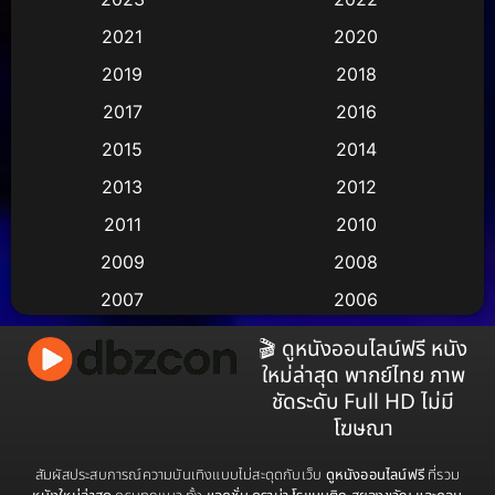
Animation อนิเมชั่น
(1)
2021
2020
2019
2018
Animation แอนิเมชัน
(1)
2017
2016
Animation แอนิเมชั่น
(2)
2015
2014
Anthology
(2)
2013
2012
2011
2010
Apple TV
(17)
2009
2008
Apple TV+
(490)
2007
2006
Based on a True Story สร้างจากเรื่องจริง
(3)
2005
2004
🎬 ดูหนังออนไลน์ฟรี หนัง
ใหม่ล่าสุด พากย์ไทย ภาพ
2003
2002
Based on a True Story เรื่องจริง
(38)
ชัดระดับ Full HD ไม่มี
2001
2000
โฆษณา
Based on a True Story เรื่องจริง
(73)
1999
1998
สัมผัสประสบการณ์ความบันเทิงแบบไม่สะดุดกับเว็บ
ดูหนังออนไลน์ฟรี
ที่รวม
Based on Novel
(16)
1997
1996