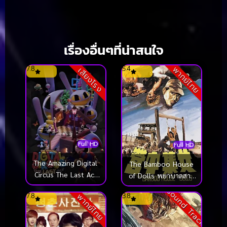
เรื่องอื่นๆที่น่าสนใจ
7.8
5.4
พากย์ไทย
เสียงโรง
Full HD
Full HD
The Amazing Digital
The Bamboo House
Circus The Last Act
of Dolls พยาบาลสาว
มหัศจรรย์ดิจิทัลเซอร์คัส
แหกค่ายนรก (1973)
Sound Track
7.8
3.8
พากย์ไทย
องก์สุดท้าย (2026)