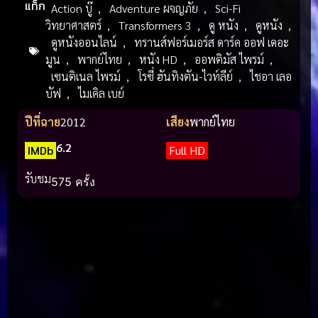
แท็ก
Action บู๊
,
Adventure ผจญภัย
,
Sci-Fi
วิทยาศาสตร์
,
Transformers 3
,
ดู หนัง
,
ดูหนัง
,
ดูหนังออนไลน์
,
ทรานส์ฟอร์เมอร์ส ดาร์ค ออฟ เดอะ
มูน
,
พากย์ไทย
,
หนัง HD
,
ออพติมัส ไพรม์
,
เซนติเนล ไพรม์
,
โรซี่ ฮันทิงตัน-ไวท์ลีย์
,
ไชอา เลอ
บัฟ
,
ไมเคิล เบย์
ปีที่ฉาย
2012
เสียง
พากย์ไทย
6.2
IMDb
Full HD
รับชม
575 ครั้ง