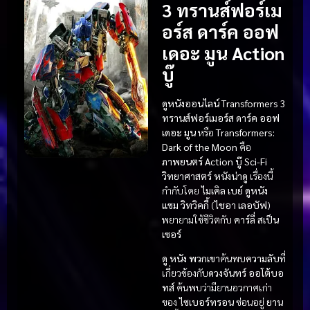
3 ทรานส์ฟอร์เม
อร์ส ดาร์ค ออฟ
เดอะ มูน Action
บู๊
ดูหนังออนไลน์ Transformers 3
ทรานส์ฟอร์เมอร์ส ดาร์ค ออฟ
เดอะ มูน
หรือ
Transformers:
Dark of the Moon
คือ
ภาพยนตร์ Action บู๊
Sci-Fi
วิทยาศาสตร์
หนังน่าดู
เรื่องนี้
กำกับโดย
ไมเคิล เบย์
ดูหนัง
แซม วิทวิคกี้
(
ไชอา เลอบัฟ
)
พยายามใช้ชีวิตกับ
คาร์ลี่ สเป็น
เซอร์
ดู หนัง
พวกเขา
ค้นพบ
ความลับ
ที่
เกี่ยวข้องกับ
ดวงจันทร์
ออโต้บอ
ทส์
ค้นพบว่ามียานอวกาศเก่า
ของ
ไซเบอร์ทรอน
ซ่อนอยู่
ยาน