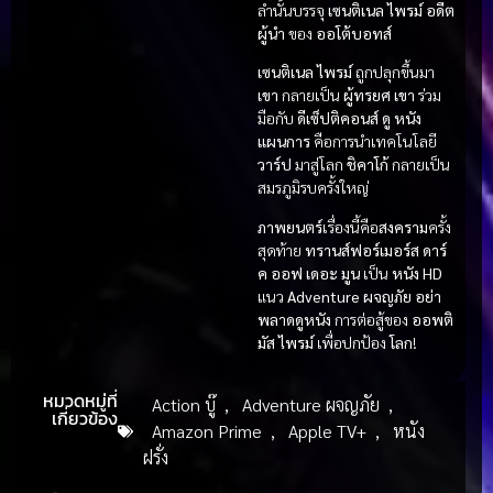
ลำนั้นบรรจุ
เซนติเนล ไพรม์
อดีต
ผู้นำ
ของ
ออโต้บอทส์
เซนติเนล ไพรม์
ถูกปลุกขึ้นมา
เขา
กลายเป็น
ผู้ทรยศ
เขา
ร่วม
มือกับ
ดีเซ็ปติคอนส์
ดู หนัง
แผนการ
คือการนำเทคโนโลยี
วาร์ป
มาสู่โลก
ชิคาโก้
กลายเป็น
สมรภูมิรบครั้งใหญ่
ภาพยนตร์
เรื่องนี้คือ
สงคราม
ครั้ง
สุดท้าย
ทรานส์ฟอร์เมอร์ส ดาร์
ค ออฟ เดอะ มูน
เป็น
หนัง HD
แนว
Adventure ผจญภัย
อย่า
พลาดดูหนัง
การต่อสู้ของ
ออพติ
มัส ไพรม์
เพื่อปกป้อง
โลก
!
หมวดหมู่ที่
Action บู๊
,
Adventure ผจญภัย
,
เกี่ยวข้อง
Amazon Prime
,
Apple TV+
,
หนัง
ฝรั่ง