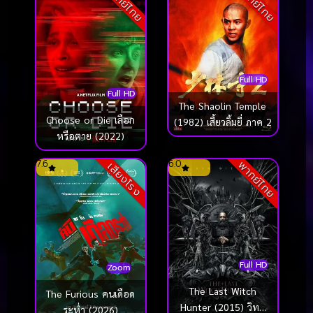
พากย์ไทย
พากย์ไทย
Full HD
Full HD
The Shaolin Temple
Choose or Die เลือก
(1982) เสี้ยวลิ้มยี่ ภาค 2
หรือตาย (2022)
7.6
6.0
พากย์ไทย
เสียงโรง
Full HD
Zoom
The Last Witch
The Furious คนเดือด
Hunter (2015) วิทช์
ระห่ำ (2026)