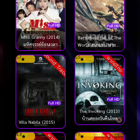
Full HD
Full HD
Miss Granny (2014)
Battlefield Fall of The
มหัศจรรย์ย้อนเวลา
World สนามรบ หายนะ
คุณย่าวัยใส
ของโลก (2022)
Sound Track
5.7
5.5
พากย์ไทย
Full HD
Full HD
The Invoking (2013)
บ้านสยองวันคืนโหด
Villa Nabila (2015)
4.8
7.5