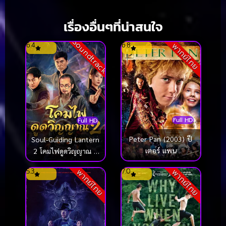
เรื่องอื่นๆที่น่าสนใจ
Soundtrack
6.4
6.8
พากย์ไทย
Full HD
Full HD
Peter Pan (2003) ปี
Soul-Guiding Lantern
เตอร์ แพน
2 โคมไฟดูดวิญญาณ 2
(2026)
5.3
7.0
พากย์ไทย
พากย์ไทย