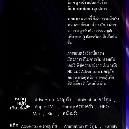
น้อย
ดู หนัง
แม่มด
ชั่วร้าย
ต้องการพลังของ
ลูกมังกร
ทอม
และ
เจอรี่
จึงต้องร่วมมือกัน
พวกเขา
ต้องปกป้อง
มังกรน้อย
จากการถูกจับตัว
การผจญภัย
เพื่อ
กอบกู้
มังกรน้อย
จึงเริ่มต้น
ขึ้น
ภาพยนตร์
เรื่องนี้แสดง
มิตรภาพ
ที่ไม่คาดฝัน
ทอมกับ
เจอรี่ พิชิตราชามังกร
เป็น
หนัง
HD
แนว
Adventure ผจญภัย
อย่าพลาดดูหนัง
การต่อสู้เพื่อ
สัตว์เลี้ยง
ตัวใหม่ที่น่ารัก!
หมวด
Adventure ผจญภัย
,
Animation การ์ตูน
,
หมู่ที่
Apple TV+
,
Family ครอบครัว
,
HBO
เกี่ยวข้อง
Max
,
Kids
,
หนังฝรั่ง
แท็ก
Adventure ผจญภัย
,
Animation การ์ตูน
,
Family