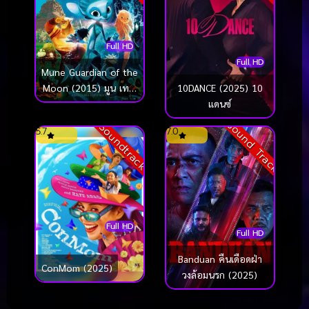
Full HD
Full HD
Mune Guardian of the
10DANCE (2025) 10
Moon (2015) มูน เทพ
แดนซ์
พิทักษ์แห่งดวงจันทร์
Sound Track
Soundtrack
5.7
7.0
Full HD
Full HD
Banduan คืนเดือดฝ่า
ConMom (2025)
วงล้อมนรก (2025)