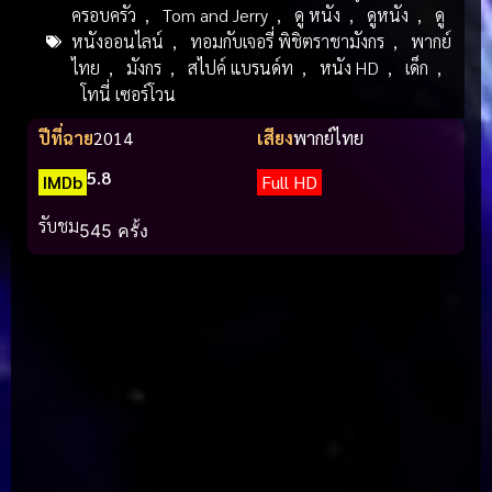
ครอบครัว
,
Tom and Jerry
,
ดู หนัง
,
ดูหนัง
,
ดู
หนังออนไลน์
,
ทอมกับเจอรี่ พิชิตราชามังกร
,
พากย์
ไทย
,
มังกร
,
สไปค์ แบรนด์ท
,
หนัง HD
,
เด็ก
,
โทนี่ เซอร์โวน
ปีที่ฉาย
2014
เสียง
พากย์ไทย
5.8
IMDb
Full HD
รับชม
545 ครั้ง