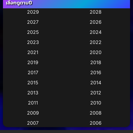
เลือกดูตามปี
Animation การ์ตูน
(245)
2029
2028
2027
2026
Animation การ์ตูน
(29)
2025
2024
Animation การ์ตูน
(36)
2023
2022
Animation อนิเมชั่น
(1)
2021
2020
2019
2018
Animation แอนิเมชัน
(1)
2017
2016
Animation แอนิเมชั่น
(2)
2015
2014
Anthology
(2)
2013
2012
2011
2010
Apple TV
(17)
2009
2008
Apple TV+
(490)
2007
2006
Based on a True Story สร้างจากเรื่องจริง
(3)
2005
2004