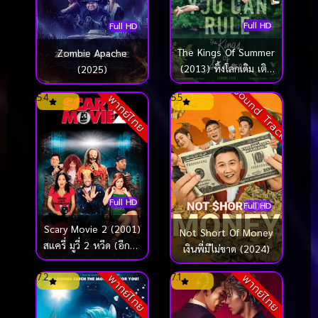
Full HD
Full HD
The Kings Of Summer
Zombie Apache
(2013) ทิ้งโลกเดิม เติม
(2025)
โลกใหม่
Sound Track
5.4
5.5
พากย์ไทย
Full HD
Full HD
Scary Movie 2 (2001)
Not Short Of Money
สแครี่ มูวี่ 2 หวีด (อีกสัก
เงินพี่มีไม่ขาด (2024)
ที) จะดีไหมหว่า?
7.2
7.1
พากย์ไทย
พากย์ไทย