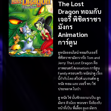
The Lost
Dragon ทอมกับ
เจอรี่ พิชิตราชา
มังกร
Animation
การ์ตูน
ดูหนังออนไลน์ ทอมกับเจอรี่
พิชิตราชามังกร
หรือ
Tom and
Jerry: The Lost Dragon
คือ
ภาพยนตร์
Animation การ์ตูน
Family ครอบครัว
หนังน่าดู
เรื่อง
นี้กำกับโดย
สไปค์ แบรนด์ท
ดู
หนัง
ทอม
และ
เจอรี่
พบ
ไข่
ประหลาด
ในป่า
ดู หนัง
ไข่
นั้นฟักออกมาเป็น
ลูก
มังกร
ตัวน้อย
พวกเขา
จึงต้องรับ
หน้าที่เป็น
พี่เลี้ยง
ดูแล
มังกร