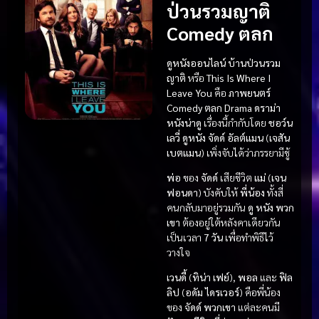
ป่วนรวมญาติ
Comedy ตลก
ดูหนังออนไลน์ บ้านป่วนรวม
ญาติ
หรือ
This Is Where I
Leave You
คือ
ภาพยนตร์
Comedy ตลก
Drama ดราม่า
หนังน่าดู
เรื่องนี้กำกับโดย
ชอว์น
เลวี่
ดูหนัง
จัดด์ อัลต์แมน
(
เจสัน
เบตแมน
) เพิ่งจับได้ว่าภรรยามีชู้
พ่อ
ของ
จัดด์
เสียชีวิต
แม่
(
เจน
ฟอนดา
) บังคับให้
พี่น้อง
ทั้งสี่
คนกลับมาอยู่รวมกัน
ดู หนัง
พวก
เขา
ต้องอยู่ใต้หลังคาเดียวกัน
เป็นเวลา
7 วัน
เพื่อทำพิธีไว้
วางใจ
เวนดี้
(
ทิน่า เฟย์
),
พอล
และ
ฟิล
ลิป
(
อดัม ไดรเวอร์
) คือพี่น้อง
ของ
จัดด์
พวกเขา
แต่ละคนมี