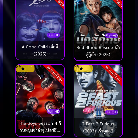
Full HD
Full HD
A Good Child เด็กดี
Red Blood Rescue นัก
(2025)
สู้กู้ภัย (2025)
8.5
5.9
พากย์ไทย
พากย์ไทย
Full HD
Full HD
The Boys Season 4 ก๊
2 Fast 2 Furious
วนหนุ่มซ่าล่าซูเปอร์ฮีโร่
(2003) เร็วคูณ 2
(2024)
ดับเบิ้ลแรงท้านรก