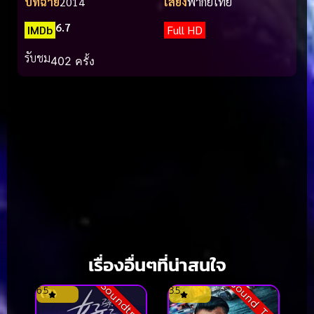
ปีที่ฉาย
2014
เสียง
พากย์ไทย
6.7
IMDb
Full HD
รับชม
402 ครั้ง
เรื่องอื่นๆที่น่าสนใจ
Sound Track
Soundtrack
6.5
3.5