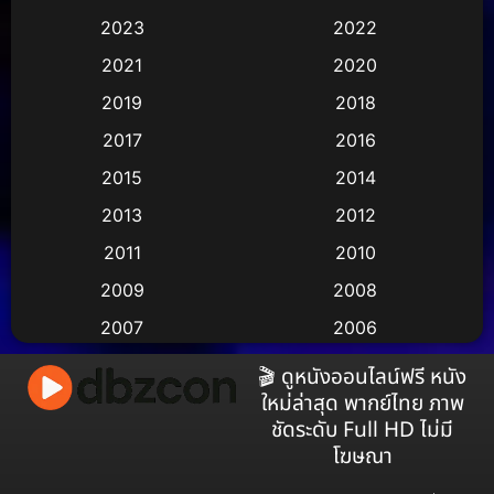
Animation การ์ตูน
(29)
2023
2022
Animation อนิเมชั่น
(1)
2021
2020
2019
2018
Animation แอนิเมชัน
(1)
2017
2016
Animation แอนิเมชั่น
(2)
2015
2014
Anthology
(2)
2013
2012
2011
2010
Apple TV
(17)
2009
2008
Apple TV+
(490)
2007
2006
Based on a True Story สร้างจากเรื่องจริง
(3)
2005
2004
🎬 ดูหนังออนไลน์ฟรี หนัง
ใหม่ล่าสุด พากย์ไทย ภาพ
2003
2002
Based on a True Story เรื่องจริง
(38)
ชัดระดับ Full HD ไม่มี
2001
2000
โฆษณา
Based on a True Story เรื่องจริง
(76)
1999
1998