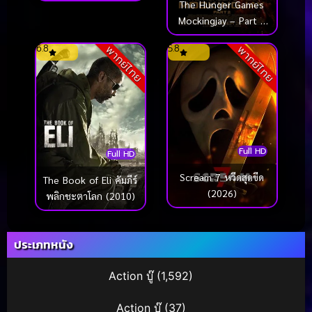
เลี่ยน (2011)
The Hunger Games
Mockingjay – Part 2
เกมล่าเกม ม็อกกิ้งเจย์
6.8
5.8
พากย์ไทย
พากย์ไทย
พาร์ท 2 (2015)
Full HD
Full HD
Scream 7 หวีดสุดขีด
The Book of Eli คัมภีร์
(2026)
พลิกชะตาโลก (2010)
ประเภทหนัง
Action บู๊
(1,592)
Action บู๊
(37)