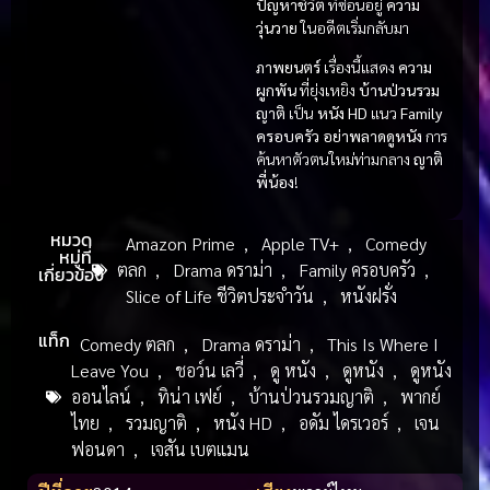
ปัญหาชีวิต
ที่ซ่อนอยู่
ความ
วุ่นวาย
ในอดีตเริ่มกลับมา
ภาพยนตร์
เรื่องนี้แสดง
ความ
ผูกพัน
ที่ยุ่งเหยิง
บ้านป่วนรวม
ญาติ
เป็น
หนัง HD
แนว
Family
ครอบครัว
อย่าพลาดดูหนัง
การ
ค้นหาตัวตนใหม่ท่ามกลาง
ญาติ
พี่น้อง
!
หมวด
Amazon Prime
,
Apple TV+
,
Comedy
หมู่ที่
ตลก
,
Drama ดราม่า
,
Family ครอบครัว
,
เกี่ยวข้อง
Slice of Life ชีวิตประจำวัน
,
หนังฝรั่ง
แท็ก
Comedy ตลก
,
Drama ดราม่า
,
This Is Where I
Leave You
,
ชอว์น เลวี่
,
ดู หนัง
,
ดูหนัง
,
ดูหนัง
ออนไลน์
,
ทิน่า เฟย์
,
บ้านป่วนรวมญาติ
,
พากย์
ไทย
,
รวมญาติ
,
หนัง HD
,
อดัม ไดรเวอร์
,
เจน
ฟอนดา
,
เจสัน เบตแมน