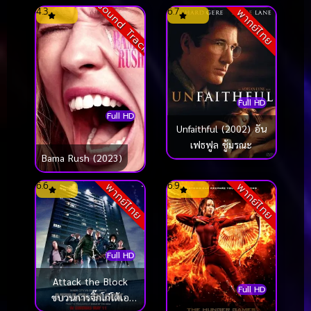
Sound Track
4.3
6.7
พากย์ไทย
Full HD
Full HD
Unfaithful (2002) อัน
เฟธฟูล ชู้มรณะ
Bama Rush (2023)
6.6
6.9
พากย์ไทย
พากย์ไทย
Full HD
Attack the Block
Full HD
ขบวนการจิ๊กโก๋โต้เอ