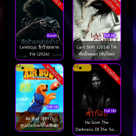
(
)
Zoom
Full HD
Leviticus รักร้ายกลาย
Last Shift (2014) โรง
ร่าง (2026)
พักผีหลอก (ซับไทย)
5.4
6.2
พากย์ไทย
พากย์ไทย
Full HD
Full HD
Air Bud (1997)
Ha Gom The
ซุปเปอร์หมากึ๋นเทวดา
Darkness Of The Soul