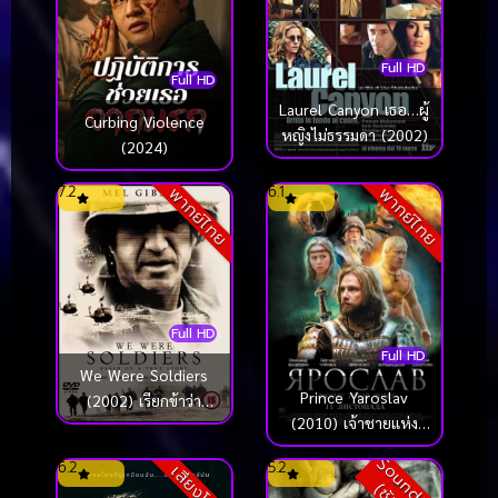
Full HD
Full HD
Laurel Canyon เธอ…ผู้
Curbing Violence
หญิงไม่ธรรมดา (2002)
(2024)
7.2
6.1
พากย์ไทย
พากย์ไทย
Full HD
Full HD
We Were Soldiers
Prince Yaroslav
(2002) เรียกข้าว่า
(2010) เจ้าชายแห่ง
วีรบุรุษ
รัสเซีย มหาสงครามยึด
S
o
u
n
d
t
r
a
c
k
ซั
บ
ไ
ท
ย
6.2
5.2
เสียงโรง
เมือง