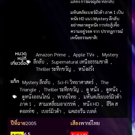
แสดง
การผจญภัย
ที่ลึกลับ
มหันตภัยเบอร์มิวด้า ภาค 1
เป็น
หนัง HD
แนว
Mystery ลึกลับ
อย่าพลาดดูหนัง
การต่อสู้เพื่อ
ความอยู่รอด
จาก
ปรากฏการณ์
เหนือธรรมชาติ
!
หมวด
Amazon Prime
,
Apple TV+
,
Mystery
หมู่ที่
ลึกลับ
,
Supernatural เหนือธรรมชาติ
,
เกี่ยวข้อง
Thriller ระทึกขวัญ
,
หนังฝรั่ง
แท็ก
Mystery ลึกลับ
,
Sci-Fi วิทยาศาสตร์
,
The
Triangle
,
Thriller ระทึกขวัญ
,
ดู หนัง
,
ดูหนัง
,
ดูหนังออนไลน์
,
พากย์ไทย
,
มหันตภัยเบอร์มิวด้า
ภาค 1
,
สามเหลี่ยมอาถรรพ์
,
หนัง HD
,
อีริค ส
ตอลท์ซ
,
เบอร์มิวด้า
,
แคเธอรีน เบลล์
ปีที่ฉาย
2005
เสียง
พากย์ไทย
6.5