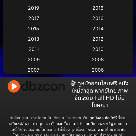
2019
2018
Animation แอนิเมชัน
(1)
2017
2016
Animation แอนิเมชั่น
(2)
2015
2014
Anthology
(2)
2013
2012
2011
2010
Apple TV
(17)
2009
2008
Apple TV+
(490)
2007
2006
Based on a True Story สร้างจากเรื่องจริง
(3)
2005
2004
🎬 ดูหนังออนไลน์ฟรี หนัง
ใหม่ล่าสุด พากย์ไทย ภาพ
2003
2002
Based on a True Story เรื่องจริง
(38)
ชัดระดับ Full HD ไม่มี
2001
2000
โฆษณา
Based on a True Story เรื่องจริง
(73)
1999
1998
สัมผัสประสบการณ์ความบันเทิงแบบไม่สะดุดกับเว็บ
ดูหนังออนไลน์ฟรี
ที่รวม
Based on Novel
(16)
1997
1996
หนังใหม่ล่าสุด
ครบทุกแนว ทั้ง
แอคชั่น ดราม่า โรแมนติก สยองขวัญ และคอม
เมดี้
ให้คุณเลือกชมได้ตลอด 24 ชั่วโมง ทุกเรื่องมาพร้อม
พากย์ไทย
และ
ซับ
1995
1994
Betrayal
(1)
ไทย
ภาพคมชัดระดับ
Full HD
เสียงใสสมจริง เหมือนดูในโรงภาพยนตร์