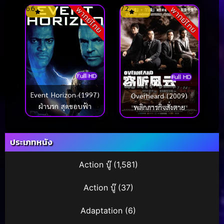
(2025) ห่าก้อม
6.6
7.2
พากย์ไทย
พากย์ไทย
Full HD
Full HD
Event Horizon (1997)
Overheard (2009)
ฝ่านรก สุดขอบฟ้า
พลิกภารกิจสั่งตาย
ประเภทหนัง
Action บู๊
(1,581)
Action บู๊
(37)
Adaptation
(6)