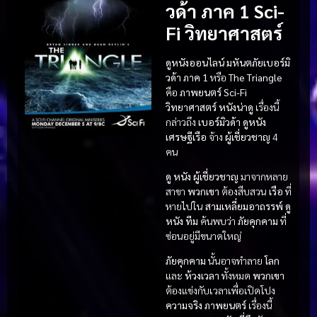
วด้า ภาค 1 Sci-
Fi วิทยาศาสตร์
ดูหนังออนไลน์ มหันตภัยเบอร์มิ
วด้า ภาค 1
หรือ
The Triangle
คือ
ภาพยนตร์ Sci-Fi
วิทยาศาสตร์
หนังน่าดู
เรื่องนี้
กล่าวถึง
เบอร์มิวด้า
ดูหนัง
เศรษฐีเรือ
จ้าง
ผู้เชี่ยวชาญ
4
คน
ดู หนัง
ผู้เชี่ยวชาญ
มาจากหลาย
สาขา
พวกเขา
ต้องสืบสวน
เรือ
ที่
หายไปใน
สามเหลี่ยมอาถรรพ์
ดู
หนัง
ทีม
ค้นพบว่า
ภัยคุกคาม
ที่
ซ่อนอยู่มีขนาดใหญ่
ภัยคุกคาม
นั้นอาจทำลาย
โลก
และ
ห้วงเวลา
ทั้งหมด
พวกเขา
ต้องแข่งกับเวลาเพื่อเปิดโปง
ความจริง
ภาพยนตร์
เรื่องนี้