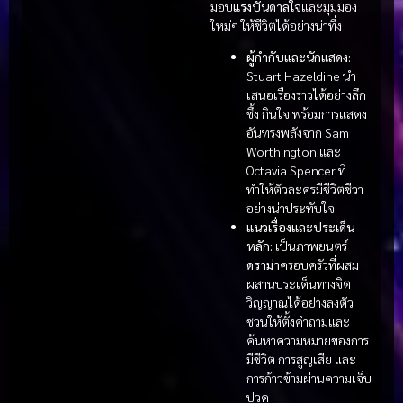
มอบ
แรงบันดาลใจ
และมุมมอง
ใหม่ๆ ให้ชีวิตได้อย่างน่าทึ่ง
ผู้กำกับและนักแสดง:
Stuart Hazeldine นำ
เสนอเรื่องราวได้อย่างลึก
ซึ้ง กินใจ พร้อมการแสดง
อันทรงพลังจาก Sam
Worthington และ
Octavia Spencer ที่
ทำให้ตัวละครมีชีวิตชีวา
อย่างน่าประทับใจ
แนวเรื่องและประเด็น
หลัก:
เป็นภาพยนตร์
ดราม่า
ครอบครัวที่ผสม
ผสานประเด็นทางจิต
วิญญาณได้อย่างลงตัว
ชวนให้ตั้งคำถามและ
ค้นหาความหมายของการ
มีชีวิต การสูญเสีย และ
การก้าวข้ามผ่านความเจ็บ
ปวด