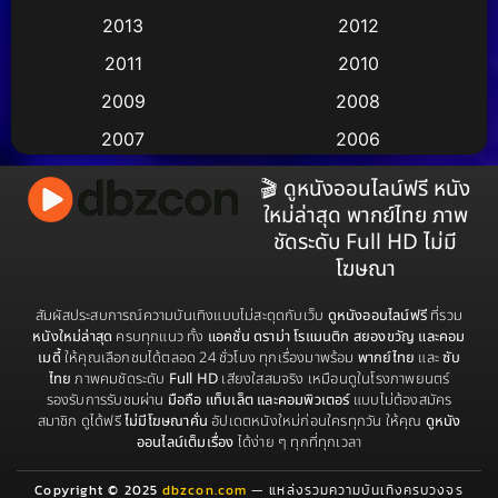
Anthology
(2)
2013
2012
2011
2010
Apple TV
(17)
2009
2008
Apple TV+
(490)
2007
2006
Based on a True Story สร้างจากเรื่องจริง
(3)
2005
2004
🎬 ดูหนังออนไลน์ฟรี หนัง
ใหม่ล่าสุด พากย์ไทย ภาพ
2003
2002
Based on a True Story เรื่องจริง
(38)
ชัดระดับ Full HD ไม่มี
2001
2000
โฆษณา
Based on a True Story เรื่องจริง
(73)
1999
1998
สัมผัสประสบการณ์ความบันเทิงแบบไม่สะดุดกับเว็บ
ดูหนังออนไลน์ฟรี
ที่รวม
Based on Novel
(16)
1997
1996
หนังใหม่ล่าสุด
ครบทุกแนว ทั้ง
แอคชั่น ดราม่า โรแมนติก สยองขวัญ และคอม
เมดี้
ให้คุณเลือกชมได้ตลอด 24 ชั่วโมง ทุกเรื่องมาพร้อม
พากย์ไทย
และ
ซับ
1995
1994
Betrayal
(1)
ไทย
ภาพคมชัดระดับ
Full HD
เสียงใสสมจริง เหมือนดูในโรงภาพยนตร์
รองรับการรับชมผ่าน
มือถือ แท็บเล็ต และคอมพิวเตอร์
แบบไม่ต้องสมัคร
1993
1992
สมาชิก ดูได้ฟรี
ไม่มีโฆษณาคั่น
อัปเดตหนังใหม่ก่อนใครทุกวัน ให้คุณ
ดูหนัง
Biography
(3)
1991
1990
ออนไลน์เต็มเรื่อง
ได้ง่าย ๆ ทุกที่ทุกเวลา
1989
1988
Biography ชีวประวัติ
(68)
Copyright © 2025
dbzcon.com
— แหล่งรวมความบันเทิงครบวงจร