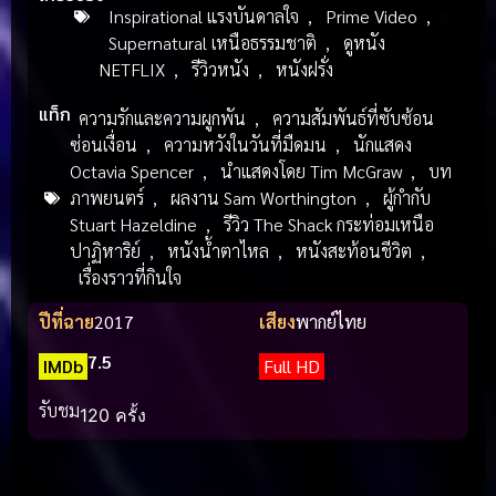
Inspirational แรงบันดาลใจ
,
Prime Video
,
Supernatural เหนือธรรมชาติ
,
ดูหนัง
NETFLIX
,
รีวิวหนัง
,
หนังฝรั่ง
แท็ก
ความรักและความผูกพัน
,
ความสัมพันธ์ที่ซับซ้อน
ซ่อนเงื่อน
,
ความหวังในวันที่มืดมน
,
นักแสดง
Octavia Spencer
,
นำแสดงโดย Tim McGraw
,
บท
ภาพยนตร์
,
ผลงาน Sam Worthington
,
ผู้กำกับ
Stuart Hazeldine
,
รีวิว The Shack กระท่อมเหนือ
ปาฏิหาริย์
,
หนังน้ำตาไหล
,
หนังสะท้อนชีวิต
,
เรื่องราวที่กินใจ
ปีที่ฉาย
2017
เสียง
พากย์ไทย
7.5
IMDb
Full HD
รับชม
120 ครั้ง