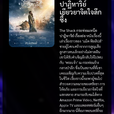
ปาฏิหาริย์
เยียวยาจิตใจลึก
ซึ้ง
The Shack กระท่อมเหนือ
ปาฏิหาริย์ เรื่องย่อ
หนังเรื่องนี้
เล่าเรื่องราวของ ‘แม็ค ฟิลลิปส์’
ชายผู้โศกเศร้าจากการสูญเสีย
ลูกสาวคนเล็กอย่างไม่คาดฝัน
เขาได้รับคำเชิญลึกลับให้ไปพบ
กับ ‘พระเจ้า’ ณ กระท่อมร้าง
กลางป่าลึก ซึ่งเป็นสถานที่ที่เขา
เคยเผชิญกับความเจ็บปวดที่สุด
ในชีวิต เรื่องราวนี้จะพาผู้ชมไป
สำรวจความหมายของศรัทธา การ
ให้อภัย และการเยียวยาจิตใจที่
แตกสลาย สามารถรับชมได้ทาง
Amazon Prime
Video,
Netflix
,
Apple TV และแพลตฟอร์มอื่นๆ
อีกมากมาย นี่คือภาพยนตร์ที่จะ