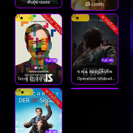
พันธุ์ฆ่าอมตะ
มิติ (2008)
Sound Track
6.1
5.1
พากย์ไทย
Full HD
Full HD
Full HD
ช.พ.๑ สมรภูมิคืนชีพ
Sashimi (2015)
Operation Undead
Tetris (2023)
นำแสดงโดย Yui
(2024)
Hatano [พากย์ไทย]
6.8
6.2
พากย์ไทย
พากย์ไทย
Full HD