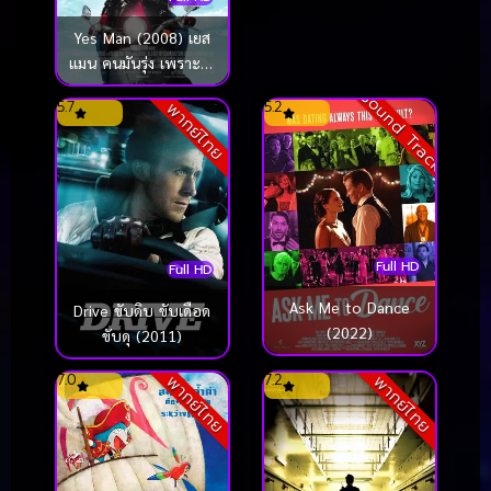
Yes Man (2008) เยส
แมน คนมันรุ่ง เพราะมุ่ง
เซย์ “เยส” (จิม แคร์รี่ย์)
Sound Track
5.7
5.2
พากย์ไทย
Full HD
Full HD
Ask Me to Dance
Drive ขับดิบ ขับเดือด
(2022)
ขับดุ (2011)
7.0
7.2
พากย์ไทย
พากย์ไทย