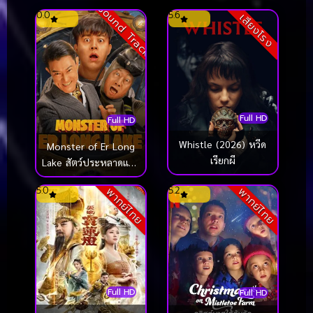
Sound Track
0.0
5.6
เสียงโรง
Full HD
Full HD
Whistle (2026) หวีด
Monster of Er Long
เรียกผี
Lake สัตว์ประหลาดแห่ง
ทะเลสาบเอ๋อหลง
5.0
5.2
พากย์ไทย
พากย์ไทย
(2025)
Full HD
Full HD