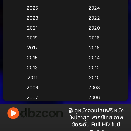
2025
2024
Animation การ์ตูน
(36)
2023
2022
Animation อนิเมชั่น
(1)
2021
2020
2019
2018
Animation แอนิเมชัน
(1)
2017
2016
Animation แอนิเมชั่น
(2)
2015
2014
Anthology
(2)
2013
2012
2011
2010
Apple TV
(17)
2009
2008
Apple TV+
(490)
2007
2006
Based on a True Story สร้างจากเรื่องจริง
(3)
2005
2004
🎬 ดูหนังออนไลน์ฟรี หนัง
ใหม่ล่าสุด พากย์ไทย ภาพ
2003
2002
Based on a True Story เรื่องจริง
(38)
ชัดระดับ Full HD ไม่มี
2001
2000