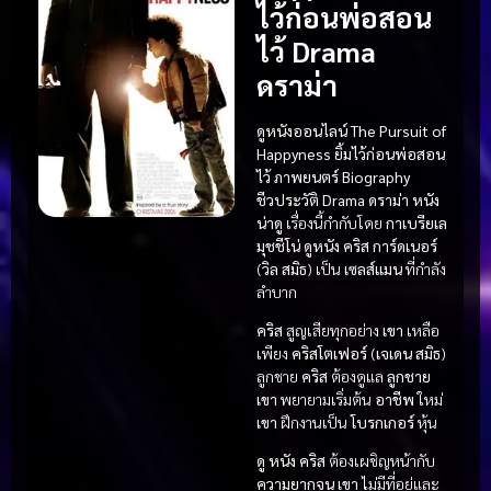
ไว้ก่อนพ่อสอน
ไว้ Drama
ดราม่า
ดูหนังออนไลน์ The Pursuit of
Happyness ยิ้มไว้ก่อนพ่อสอน
ไว้
ภาพยนตร์ Biography
ชีวประวัติ
Drama ดราม่า
หนัง
น่าดู
เรื่องนี้กำกับโดย
กาเบรียเล
มุชชีโน่
ดูหนัง
คริส การ์ดเนอร์
(
วิล สมิธ
) เป็น
เซลส์แมน
ที่กำลัง
ลำบาก
คริส
สูญเสียทุกอย่าง
เขา
เหลือ
เพียง
คริสโตเฟอร์
(
เจเดน สมิธ
)
ลูกชาย
คริส
ต้องดูแล
ลูกชาย
เขา
พยายามเริ่มต้น
อาชีพ
ใหม่
เขา
ฝึกงานเป็น
โบรกเกอร์
หุ้น
ดู หนัง
คริส
ต้องเผชิญหน้ากับ
ความยากจน
เขา
ไม่มีที่อยู่และ