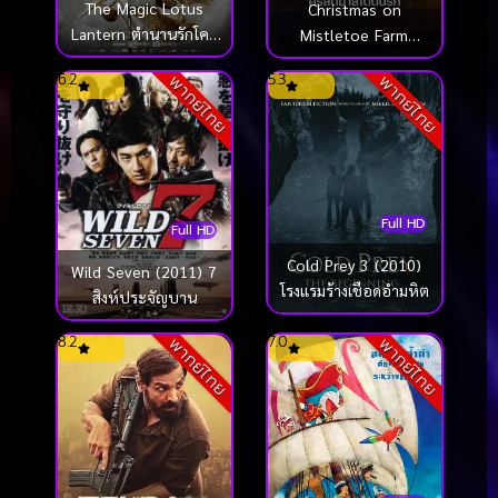
The Magic Lotus
Christmas on
Lantern ตำนานรักโคม
Mistletoe Farm
สวรรค์ (2021)
คริสต์มาสใต้ต้นรัก
6.2
5.3
พากย์ไทย
พากย์ไทย
(2022)
Full HD
Full HD
Cold Prey 3 (2010)
Wild Seven (2011) 7
โรงแรมร้างเชือดอำมหิต
สิงห์ประจัญบาน
8.2
7.0
พากย์ไทย
พากย์ไทย