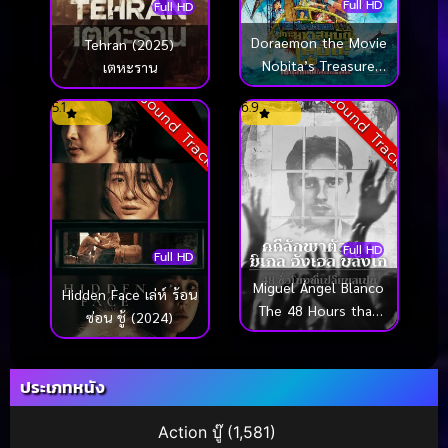
Full HD
Full HD
Doraemon the Movie
Tehran (2025)
Nobita’s Treasure
เตหะราน
Island โดราเอมอน
Sound Track
Sound Track
5.1
6.9
ตอน เกาะมหาสมบัติ
ของโนบิตะ (2018)
Full HD
Full HD
Miguel Ángel Blanco
Hidden Face เล่ห์ ร้อน
The 48 Hours that
ซ่อน ชู้ (2024)
Changed Spain คดี
ลักพาตัวมิเกล อังเฮล บ
ลังโก 48 ชั่วโมงที่เปลี่ยน
ประเภทหนัง
สเปน (2026)
Action บู๊
(1,581)