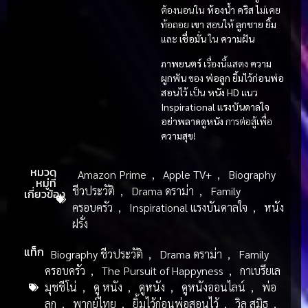
ต้องนอนใน
ห้องน้ำ
คริส
ไม่เคย
ท้อถอย
เขา
สอนให้
ลูกชาย
ยิ้ม
และ
เชื่อมั่น
ใน
ความฝัน
ภาพยนตร์
เรื่องนี้แสดง
ความ
ผูกพัน
ของ
พ่อลูก
ยิ้มไว้ก่อนพ่อ
สอนไว้
เป็น
หนัง HD
แนว
Inspirational แรงบันดาลใจ
อย่าพลาดดูหนัง
การต่อสู้เพื่อ
ความสุข
!
หมวด
Amazon Prime
,
Apple TV+
,
Biography
หมู่ที่
ชีวประวัติ
,
Drama ดราม่า
,
Family
เกี่ยวข้อง
ครอบครัว
,
Inspirational แรงบันดาลใจ
,
หนัง
ฝรั่ง
แท็ก
Biography ชีวประวัติ
,
Drama ดราม่า
,
Family
ครอบครัว
,
The Pursuit of Happyness
,
กาเบรียเล
มุชชีโน่
,
ดู หนัง
,
ดูหนัง
,
ดูหนังออนไลน์
,
พ่อ
ลูก
,
พากย์ไทย
,
ยิ้มไว้ก่อนพ่อสอนไว้
,
วิล สมิธ
,