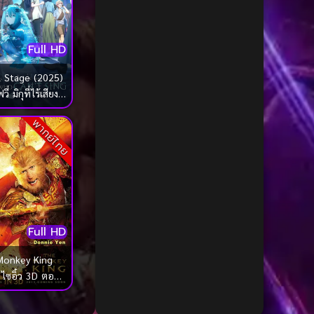
1985
1984
Biography ชีวประวัติ
(68)
1983
1982
Biography ชีวิตจริง
(72)
Full HD
1981
1980
Black Comedy
(16)
1979
1978
l Stage (2025)
ี่ มิกุที่ไร้เสียง
1977
1976
Classic คลาสสิค
(1)
เพลง
1975
1974
พากย์ไทย
Classic หนังคลาสสิก
(23)
1973
1972
Classic หนังคลาสสิก
(42)
1971
1970
1969
1968
Classic หนังคลาสสิก
(269)
1964
1963
Comedy คอมเมดี้
(1)
Full HD
1962
1960
Monkey King
Comedy ตลก
(103)
1956
1954
 ไซอิ๋ว 3D ตอน
1950
1940
ิดราชาวานร
Comedy ตลก
(1,091)