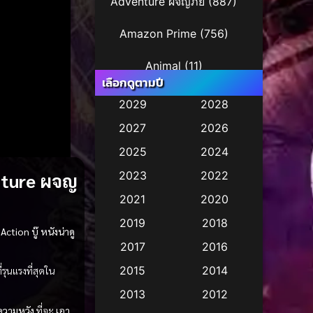
Adventure ผจญภัย
(887)
Amazon Prime
(756)
Animal
(11)
เลือกดูตามปี
Animation การ์ตูน
(245)
2029
2028
2027
2026
Animation การ์ตูน
(29)
2025
2024
Animation การ์ตูน
(36)
nture ผจญ
2023
2022
Animation อนิเมชั่น
(1)
2021
2020
2019
2018
Animation แอนิเมชั่น
(2)
Action บู๊
หนังน่าดู
2017
2016
Animation แอนิเมชัน
(1)
2015
2014
ี่รุนแรงที่สุดใน
Anthology
(2)
2013
2012
ความหวัง
ที่จะ
เอา