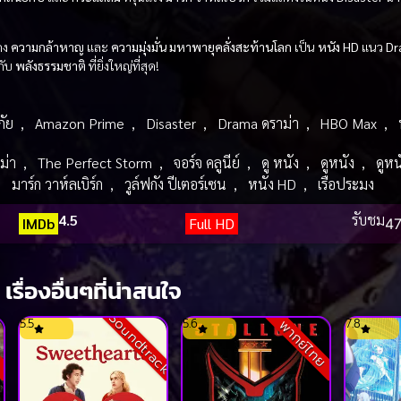
สดง
ความกล้าหาญ
และ
ความมุ่งมั่น
มหาพายุคลั่งสะท้านโลก
เป็น
หนัง HD
แนว
Dr
กับ
พลังธรรมชาติ
ที่ยิ่งใหญ่ที่สุด!
ัย
,
Amazon Prime
,
Disaster
,
Drama ดราม่า
,
HBO Max
,
ม่า
,
The Perfect Storm
,
จอร์จ คลูนีย์
,
ดู หนัง
,
ดูหนัง
,
ดูห
,
มาร์ก วาห์ลเบิร์ก
,
วูล์ฟกัง ปีเตอร์เซน
,
หนัง HD
,
เรือประมง
4.5
รับชม
IMDb
Full HD
47
เรื่องอื่นๆที่น่าสนใจ
Soundtrack
5.5
5.6
7.8
พากย์ไทย
ย