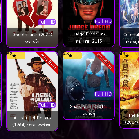
Full HD
Full HD
Judge Dredd คน
Sweethearts (2024)
Colorfu
หน้ากาก 2115
หวานใจ
เดอะมูฟว
8.8
4.8
4.9
ย
พากย์ไทย
พากย์ไทย
Full HD
Full HD
Shark Night (2011)
ฉลามดุ
The 
A Fistful of Dollars
(2014)
(1964) นักฆ่าเพชรตัด
กำเน
เพชร