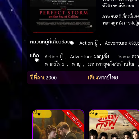
ชีวิตรอด
มีน้อยมาก
ภาพยนตร์
เรื่องนี้แ
พลาดดูหนัง
การต่อสู้
หมวดหมู่ที่เกี่ยวข้อง
Action บู๊
,
Adventure ผจญภ
แท็ก
Action บู๊
,
Adventure ผจญภัย
,
Drama ดรา
พากย์ไทย
,
พายุ
,
มหาพายุคลั่งสะท้านโลก
ปีที่ฉาย
2000
เสียง
พากย์ไทย
7.1
5.2
พากย์ไทย
เสียงไท