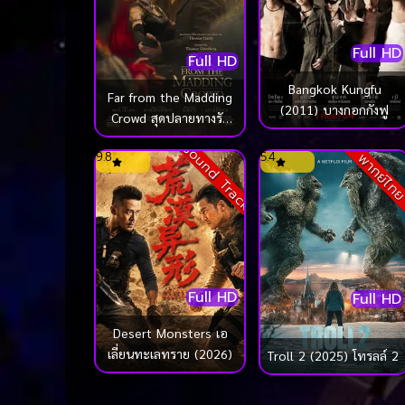
Full HD
Full HD
Bangkok Kungfu
Far from the Madding
(2011) บางกอกกังฟู
Crowd สุดปลายทางรัก
(2015)
Sound Track
9.8
5.4
พากย์ไท
Full HD
Full HD
Desert Monsters เอ
เลี่ยนทะเลทราย (2026)
Troll 2 (2025) โทรลล์ 2