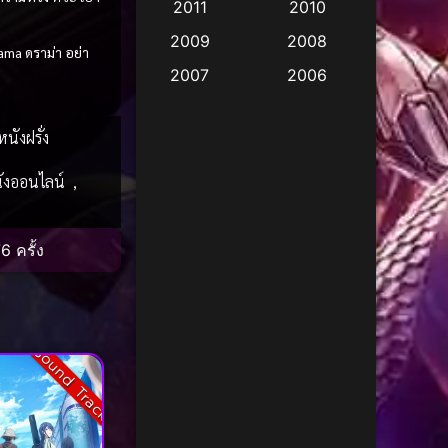
2011
2010
Apple TV
(17)
2009
2008
ama ดราม่า
อย่า
Apple TV+
(490)
2007
2006
Based on a True Story
2005
2004
สร้างจากเรื่องจริง
(3)
หนังฝรั่ง
2003
2002
Based on a True Story
2001
2000
นังออนไลน์
,
เรื่องจริง
(73)
1999
1998
1997
1996
Based on a True Story
6 ครั้ง
เรื่องจริง
(38)
1995
1994
1993
1992
Based on Novel
(16)
1991
1990
Sound Track
Betrayal
(1)
1989
1988
Biography
(3)
1987
1986