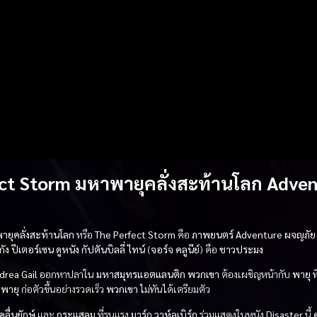
ct Storm มหาพายุคลั่งสะท้านโลก Adve
ายุคลั่งสะท้านโลก
หรือ
The Perfect Storm
คือ
ภาพยนตร์
Adventure ผจญภัย
กัง ปีเตอร์เซน
ดูหนัง
กัปตันบิลลี่ ไทน์
(
จอร์จ คลูนีย์
) คือ
ชาวประมง
ndrea Gail
ออกหาปลาใน
มหาสมุทรแอตแลนติก
พวกเขา
ต้องเผชิญหน้ากับ
พายุ
ท
พายุ
ก่อตัวขึ้นอย่างรวดเร็ว
พวกเขา
ไม่ทันได้เตรียมตัว
คลื่นยักษ์
และ
กระแสลม
ที่รุนแรง
มาร์ก วาห์ลเบิร์ก
ร่วมแสดงในหนัง
Disaster
นี้