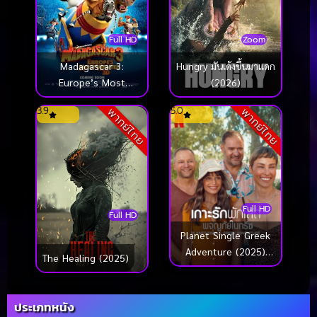
Full HD
Zoom
Madagascar 3:
Hungry มันเด้งขึ้นมาแดก
Europe’s Most
(2026)
Wanted (2012)
3.9
5.0
พากย์ไทย
พากย์ไทย
มาดากัสการ์ 3 ข้ามป่า
ไปซ่ายุโรป
Full HD
Full HD
Planet Single Greek
Adventure (2025)
The Healing (2025)
เกาะรักพักโสด ผจญภัย
ในกรีซ
ประเภทหนัง