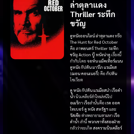
ล่าตุลาแดง
Thriller ระทึก
ขวัญ
ดูหนังออนไลน์ ล่าตุลาแดง
หรือ
The Hunt for Red October
คือ
ภาพยนตร์ Thriller ระทึก
ขวัญ
Action บู๊
หนังน่าดู
เรื่องนี้
กำกับโดย
จอห์น แม็คเทียร์แนน
ดูหนัง
กัปตัน มาร์โก แรเมียส
(
ฌอน คอนเนอรี่
) คือ
กัปตัน
โซเวียต
ดู หนัง
กัปตัน แรเมียส
นำ
เรือดำ
น้ำ
นิวเคลียร์ลำใหม่หนีไป
อเมริกา
เรือ
ลำนั้นคือ
เรด ออค
โทเบอร์
ดู หนัง
สหรัฐฯ
และ
รัสเซีย
ต่างพยายามตามหา
เรือ
ดำน้ำ
ลำนี้
พวกเขาทั้งสองฝ่าย
กลัวว่าจะเกิด
สงครามนิวเคลียร์