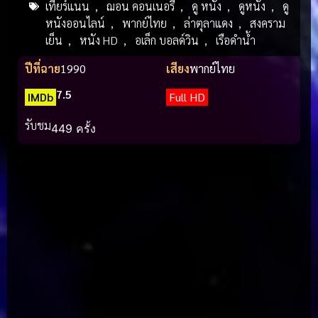
เทียร์แนน
,
ฌอน คอนเนอรี่
,
ดู หนัง
,
ดูหนัง
,
ดู
หนังออนไลน์
,
พากย์ไทย
,
ล่าตุลาแดง
,
สงคราม
เย็น
,
หนัง HD
,
อเล็ก บอลด์วิน
,
เรือดำน้ำ
ปีที่ฉาย
1990
เสียง
พากย์ไทย
7.5
IMDb
Full HD
รับชม
449 ครั้ง