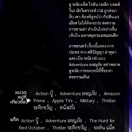
ดู หนัง
แจ็ค ไรอัน
(
อเล็ก บอลด์
วิน
)
นักวิเคราะห์ CIA
ถูกส่งมา
สืบ
เขา
ต้องพิสูจน์ว่า
กัปตัน แร
เมียส
ไม่ได้คิดจะก่อ
สงคราม
การตามล่า
ดำเนินไปอย่างตื่น
เต้นใน
มหาสมุทรแอตแลนติก
ภาพยนตร์
เรื่องนี้แสดง
การ
ปะทะ
ทาง
สติปัญญา
ล่าตุลา
แดง
เป็น
หนัง HD
แนว
Adventure ผจญภัย
อย่าพลาด
ดูหนัง
การหลบหนีที่ชี้ชะตา
สงครามเย็น
!
หมวด
Action บู๊
,
Adventure ผจญภัย
,
Amazon
หมู่ที่
Prime
,
Apple TV+
,
Military
,
Thriller
เกี่ยวข้อง
ระทึกขวัญ
,
หนังฝรั่ง
แท็ก
Action บู๊
,
Adventure ผจญภัย
,
The Hunt for
Red October
,
Thriller ระทึกขวัญ
,
จอห์น แม็ค