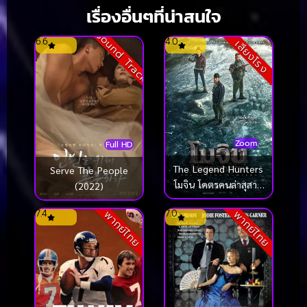
เรื่องอื่นๆที่น่าสนใจ
Sound Track
6.6
4.0
เสียงโรง
Zoom
Full HD
The Legend Hunters
Serve The People
โมจิน โคตรคนล่าสุสาน
(2022)
(2025)
7.4
7.0
พากย์ไทย
พากย์ไทย