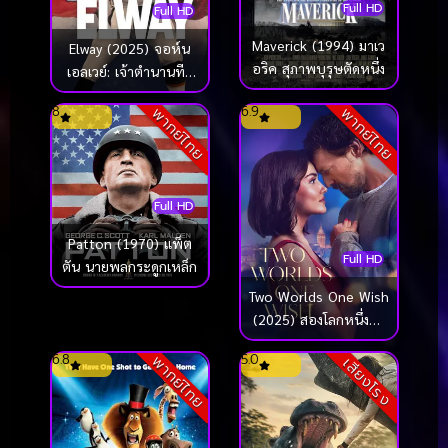
Full HD
Full HD
Maverick (1994) มาเว
Elway (2025) จอห์น
อริค สุภาพบุรุษตัดหนึ่ง
เอลเวย์: เจ้าตำนานทีม
เดนเวอร์ บรองโกส์
8
6.9
พากย์ไทย
พากย์ไทย
Full HD
Patton (1970) แพ็ต
Full HD
ตัน นายพลกระดูกเหล็ก
Two Worlds One Wish
(2025) สองโลกหนึ่งคำ
อธิษฐาน
6.8
5.0
พากย์ไทย
เสียงโรง