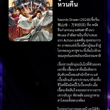
หวนคืน
Swords Drawn (2024)
(ชื่อจีน:
蜀山传：万剑归宗
) คือ
หนัง
จีน Fantasy แฟนตาซี
แนว
Wuxia กำลังภายใน
ที่นำเสนอ
ฉาก
Action แอคชั่น
สุดตระการ
ตา ภาพยนตร์เรื่องนี้พาผู้ชมเข้าสู่
โลกของภูเขาซูซาน ที่เต็มไปด้วย
จอมยุทธ์และพลังเหนือธรรมชาติ
เรื่องราวหลักมุ่งเน้นไปที่ตัวละคร
เอกชื่อ
เจี้ยน
เขาคือมือสังหาร
อันดับหนึ่งของสำนักปีศาจ แต่
เบื้องลึกแล้วเขาปรารถนาที่จะทิ้ง
ชีวิตที่มืดมิดนี้ไว้เบื้องหลัง เมื่อ
เจี้ยน
ตัดสินใจจะออกจากวงการ
เขากลับถูก
หักหลัง
และถูกตาม
ล่าโดยอดีตพวกพ้อง
ในระหว่างการหลบหนี เขาได้รับ