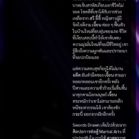
บาดเจ็บสาหัสเกือบเอาชีวิตไม่
รอด โชคดีที่เขาได้รับการช่วย
เหลือจาก
สวี อี้อี้
หญิงสาวผู้มี
จิตใจดีงาม
เจี้ยน
ค่อย ๆ ฟื้นตัว
ในบ้านใหม่ที่อบอุ่นของเธอ ชีวิต
ที่เงียบสงบนี้ทำให้เขาค้นพบ
ความมุ่งมั่นใหม่ที่จะมีชีวิตอยู่ เขา
รู้สึกถึงความผูกพันและปรารถนา
ที่จะปกป้องเธอ
แต่ความสงบสุขก็อยู่ได้ไม่นาน
อดีต
อันดำมืดของ
เจี้ยน
ตามมา
หลอกหลอนเขาอีกครั้ง พลัง
ปีศาจและความชั่วร้ายเริ่มตื่นขึ้น
มาคุกคามโลกมนุษย์
เจี้ยน
ตระหนักว่าเขาไม่สามารถหลีก
หนีชะตากรรมได้ เขาต้องชัก
กระบี่
ออกจากฝักอีกครั้ง
Swords Drawn
เต็มไปด้วยฉาก
ศิลปะการต่อสู้ Martial Arts
ที่
น่าประทับใจ การใช้
ศาสตราวุธ