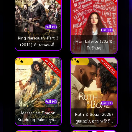
Full HD
Full HD
King Naresuan: Part 3
Mon Laferte (2024)
(2011) ตํานานสมเด็จ
ฉันรักเธอ
พระนเรศวรมหาราช
ยุทธนาวี
5.7
5.9
พากย์ไทย
พากย์ไทย
Full HD
Full HD
Master so Dragon
Ruth & Boaz (2025)
Subduing Palms ซูช่าน
รูธและโบอาส พลังรัก
2 ฝ่ามือพิชิตมังกร
เยียวยาใจ