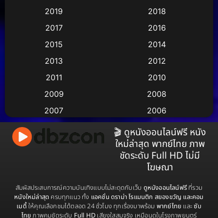
2019
2018
Animation แอนิเมชัน
(1)
2017
2016
Animation แอนิเมชั่น
(2)
2015
2014
Anthology
(2)
2013
2012
2011
2010
Apple TV
(17)
2009
2008
Apple TV+
(490)
2007
2006
Based on a True Story สร้างจากเรื่องจริง
(3)
2005
2004
🎬 ดูหนังออนไลน์ฟรี หนัง
ใหม่ล่าสุด พากย์ไทย ภาพ
2003
2002
Based on a True Story เรื่องจริง
(38)
ชัดระดับ Full HD ไม่มี
2001
2000
โฆษณา
Based on a True Story เรื่องจริง
(73)
1999
1998
สัมผัสประสบการณ์ความบันเทิงแบบไม่สะดุดกับเว็บ
ดูหนังออนไลน์ฟรี
ที่รวม
Based on Novel
(16)
1997
1996
หนังใหม่ล่าสุด
ครบทุกแนว ทั้ง
แอคชั่น ดราม่า โรแมนติก สยองขวัญ และคอม
เมดี้
ให้คุณเลือกชมได้ตลอด 24 ชั่วโมง ทุกเรื่องมาพร้อม
พากย์ไทย
และ
ซับ
1995
1994
Betrayal
(1)
ไทย
ภาพคมชัดระดับ
Full HD
เสียงใสสมจริง เหมือนดูในโรงภาพยนตร์