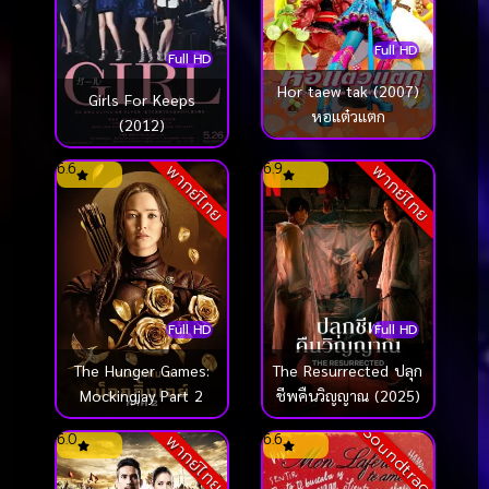
Full HD
Full HD
Hor taew tak (2007)
Girls For Keeps
หอแต๋วแตก
(2012)
6.6
6.9
พากย์ไทย
พากย์ไทย
Full HD
Full HD
The Hunger Games:
The Resurrected ปลุก
Mockingjay Part 2
ชีพคืนวิญญาณ (2025)
Soundtrack
6.0
6.6
พากย์ไทย