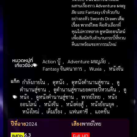
ผสานเรื่องราว
Adventure ผจญ
ภัย
และ
Fantasy
เข้าด้วยกัน
อย่างลงตัว
Swords Drawn เต็ม
เรื่อง พากย์ไทย
คือตัวเลือกที่
คุณไม่ควรพลาด
ดูหนังออนไลน์
เพื่อสัมผัสกับตำนานกระบี่ที่หวน
คืนมาพร้อมชะตากรรมใหม่
หมวดหมู่ที่
Action บู๊
,
Adventure ผจญภัย
,
เกี่ยวข้อง
Fantasy จินตนาการ
,
Wuxia
,
หนังจีน
แท็ก
กำลังภายใน
,
ดุหนัง
,
ดุหนังตำนานสู่ซาน
,
ดู
ตำนานสู่ซาน
,
ดูตำนานสู่ซานยอดกระบี่หวนคืน
,
ดู
หนัง
,
ดูหนังตำนานสู่ซาน
,
พากย์ไทย
,
หนัง
ออนไลน์
,
หนังจีน
,
หนังต่อสู้
,
หนังย้อนยุค
,
หนังใหม่
,
เต็มเรื่อง
,
แฟนตาซี
,
แอคชั่น
ปีที่ฉาย
2024
เสียง
พากย์ไทย
6.3
IMDb
Full HD