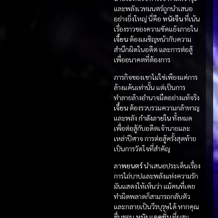
และพลังเวทมนตร์ถูกนำเสนอ
อย่างยิ่งใหญ่ นี่คือ
หนังจีน
ที่เน้น
เรื่องราวของความขัดแย้งภายใน
เจี้ยน
ต้องเผชิญหน้ากับความ
สำนึกผิดในอดีต และการต่อสู้
เพื่ออนาคตที่ต้องการ
ภารกิจของเขาไม่ใช่เพียงแค่การ
ล้างแค้นเท่านั้น แต่เป็นการ
ทำลายล้างอำนาจมืดอย่างแท้จริง
เจี้ยน
ต้องรวบรวมความกล้าหาญ
และพลัง
กำลังภายใน
ทั้งหมด
เพื่อต่อสู้กับอดีตเจ้านายและ
เหล่าปีศาจ การต่อสู้ครั้งสุดท้าย
เป็นการวัดใจที่สำคัญ
ภาพยนตร์
นำเสนอประเด็นเรื่อง
การไถ่บาปและพลังแห่งความรัก
มันแสดงให้เห็นว่า แม้คนที่เคย
ทำผิดพลาดก็สามารถกลับตัว
และกลายเป็นวีรบุรุษได้ หากคุณ
ชื่นชอบ
หนัง แอคชั่น
ที่ผสม