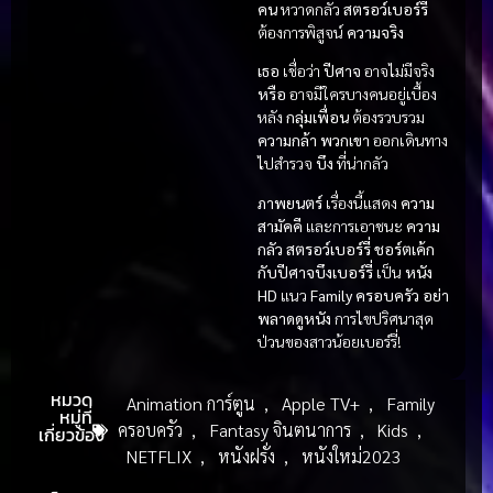
คน
หวาดกลัว
สตรอว์เบอร์รี่
ต้องการพิสูจน์
ความจริง
เธอ
เชื่อว่า
ปีศาจ
อาจไม่มีจริง
หรือ
อาจมีใครบางคนอยู่เบื้อง
หลัง
กลุ่มเพื่อน
ต้องรวบรวม
ความกล้า
พวกเขา
ออกเดินทาง
ไปสำรวจ
บึง
ที่น่ากลัว
ภาพยนตร์
เรื่องนี้แสดง
ความ
สามัคคี
และการเอาชนะ
ความ
กลัว
สตรอว์เบอร์รี่ ชอร์ตเค้ก
กับปีศาจบึงเบอร์รี่
เป็น
หนัง
HD
แนว
Family ครอบครัว
อย่า
พลาดดูหนัง
การไขปริศนาสุด
ป่วนของสาวน้อยเบอร์รี่!
หมวด
Animation การ์ตูน
,
Apple TV+
,
Family
หมู่ที่
ครอบครัว
,
Fantasy จินตนาการ
,
Kids
,
เกี่ยวข้อง
NETFLIX
,
หนังฝรั่ง
,
หนังใหม่2023