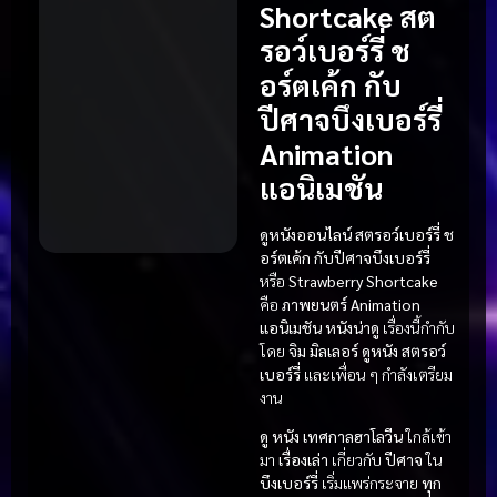
Shortcake สต
รอว์เบอร์รี่ ช
อร์ตเค้ก กับ
ปีศาจบึงเบอร์รี่
Animation
แอนิเมชัน
ดูหนังออนไลน์ สตรอว์เบอร์รี่ ช
อร์ตเค้ก กับปีศาจบึงเบอร์รี่
หรือ
Strawberry Shortcake
คือ
ภาพยนตร์
Animation
แอนิเมชัน
หนังน่าดู
เรื่องนี้กำกับ
โดย
จิม มิลเลอร์
ดูหนัง
สตรอว์
เบอร์รี่
และเพื่อน ๆ กำลังเตรียม
งาน
ดู หนัง
เทศกาลฮาโลวีน
ใกล้เข้า
มา
เรื่องเล่า
เกี่ยวกับ
ปีศาจ
ใน
บึงเบอร์รี่
เริ่มแพร่กระจาย
ทุก