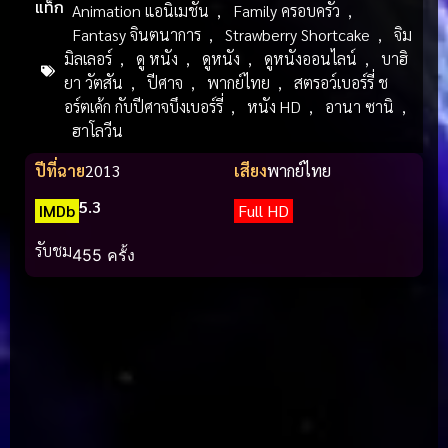
แท็ก
Animation แอนิเมชัน
,
Family ครอบครัว
,
Fantasy จินตนาการ
,
Strawberry Shortcake
,
จิม
มิลเลอร์
,
ดู หนัง
,
ดูหนัง
,
ดูหนังออนไลน์
,
บาฮิ
ยา วัตสัน
,
ปีศาจ
,
พากย์ไทย
,
สตรอว์เบอร์รี่ ช
อร์ตเค้ก กับปีศาจบึงเบอร์รี่
,
หนัง HD
,
อานา ซานิ
,
ฮาโลวีน
ปีที่ฉาย
2013
เสียง
พากย์ไทย
5.3
IMDb
Full HD
รับชม
455 ครั้ง