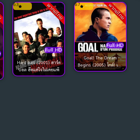
ความฝัน
6.3
6.7
ทย
พากย์ไทย
พากย์ไทย
Full HD
Full HD
D
Goal! The Dream
Hard ball (2001) ฮาร์ด
Begins (2005) โกล์! เกม
บอล ฮึดแค่ใจไม่เคยแพ้
หยุดโลก