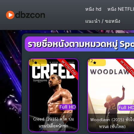
หนัง hd
หนัง NETFL
แนะนำ / ขอหนัง
รายชื่อหนังตามหมวดหมู่ Spo
7.6
7.2
พากย์ไทย
พากย์ไ
Full HD
Full H
Creed (2015) ครี้ด บ่ม
Woodlawn (2015) หัวใ
แชมป์เลือดนักชก
ทรนง (ซับไทย)