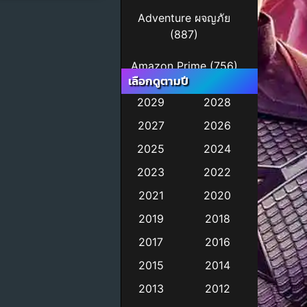
Adventure ผจญภัย
(887)
Amazon Prime
(756)
เลือกดูตามปี
Animal
(11)
2029
2028
2027
2026
Animation การ์ตูน
(245)
2025
2024
2023
2022
Animation การ์ตูน
(29)
2021
2020
2019
2018
Animation การ์ตูน
(36)
2017
2016
2015
2014
Animation อนิเมชั่น
2013
2012
(1)