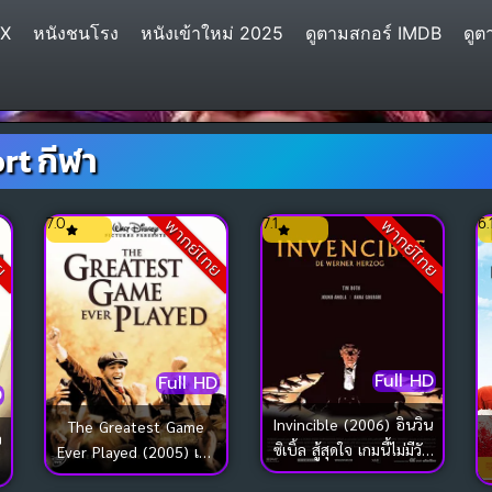
IX
หนังชนโรง
หนังเข้าใหม่ 2025
ดูตามสกอร์ IMDB
ดูต
rt กีฬา
7.0
7.1
6.
ทย
พากย์ไทย
พากย์ไทย
Full HD
Full HD
D
Invincible (2006) อินวิน
The Greatest Game
จ
ซิเบิ้ล สู้สุดใจ เกมนี้ไม่มีวัน
Ever Played (2005) เกม
แพ้
ยิ่งใหญ่…ชัยชนะเหนือ