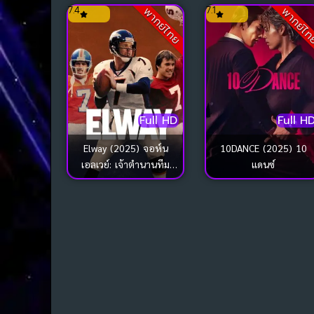
7.4
7.1
พากย์ไทย
พากย์ไ
Full HD
Full H
Elway (2025) จอห์น
10DANCE (2025) 10
เอลเวย์: เจ้าตำนานทีม
แดนซ์
เดนเวอร์ บรองโกส์