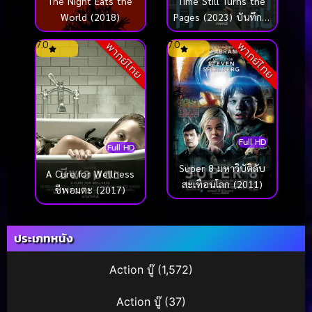
Time Still Turns the
The Night Eats the
Pages (2023) บันทึกใจ
World (2018)
สลายจากชายตัวน้อย
7.0
7.0
พากย์ไทย
พากย์ไทย
Full HD
Full HD
Super 8 มหาวิบัติลับ
A Cure for Wellness
สะเทือนโลก (2011)
ชีพอมตะ (2017)
ประเภทหนัง
Action บู๊
(1,572)
Action บู๊
(37)