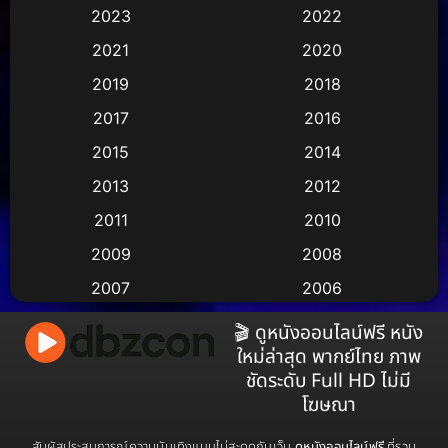
2023
2022
Animation อนิเมชั่น
(1)
2021
2020
2019
2018
Animation แอนิเมชัน
(1)
2017
2016
Animation แอนิเมชั่น
(2)
2015
2014
Anthology
(2)
2013
2012
2011
2010
Apple TV
(17)
2009
2008
Apple TV+
(490)
2007
2006
Based on a True Story สร้างจากเรื่องจริง
(3)
2005
2004
🎬 ดูหนังออนไลน์ฟรี หนัง
ใหม่ล่าสุด พากย์ไทย ภาพ
2003
2002
Based on a True Story เรื่องจริง
(38)
ชัดระดับ Full HD ไม่มี
2001
2000
โฆษณา
Based on a True Story เรื่องจริง
(73)
1999
1998
สัมผัสประสบการณ์ความบันเทิงแบบไม่สะดุดกับเว็บ
ดูหนังออนไลน์ฟรี
ที่รวม