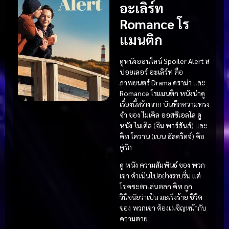
อะเลิร์ท
Romance โร
แมนติก
ดูหนังออนไลน์ Spoiler Alert ส
ปอยเลอร์ อะเลิร์ท
คือ
ภาพยนตร์
Drama ดราม่า
และ
Romance โรแมนติก
หนังน่าดู
เรื่องนี้สร้างจาก
บันทึกความทรง
จำ
ของ
ไมเคิล ออสซิเอลโล
ดู
หนัง
ไมเคิล
(
จิม พาร์สันส์
) และ
คิท โควาน
(
เบน อัลดริดจ์
) คือ
คู่รัก
ดู หนัง
ความสัมพันธ์
ของ
พวก
เขา
ดำเนินไปอย่างราบรื่น
แต่
โชคชะตาเล่นตลก
คิท
ถูก
วินิจฉัยว่าเป็น
มะเร็งร้าย
ชีวิต
ของ
พวกเขา
ต้องเผชิญหน้ากับ
ความตาย