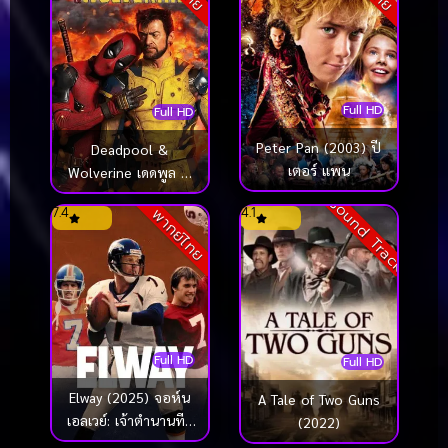
Full HD
Full HD
Peter Pan (2003) ปี
Deadpool &
เตอร์ แพน
Wolverine เดดพูล &
วูล์ฟเวอรีน (2024)
Sound Track
7.4
4.1
พากย์ไทย
Full HD
Full HD
Elway (2025) จอห์น
A Tale of Two Guns
เอลเวย์: เจ้าตำนานทีม
(2022)
เดนเวอร์ บรองโกส์