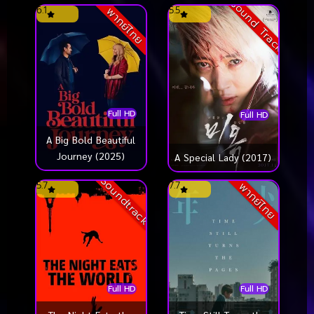
Sound Track
6.1
5.5
พากย์ไทย
Full HD
Full HD
A Big Bold Beautiful
Journey (2025)
A Special Lady (2017)
Soundtrack
5.7
7.7
พากย์ไทย
Full HD
Full HD