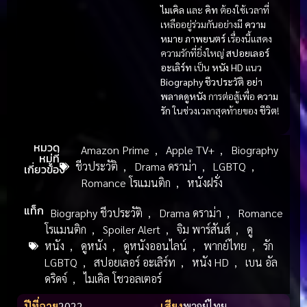
ไมเคิล
และ
คิท
ต้องใช้เวลาที่
เหลืออยู่ร่วมกันอย่างมี
ความ
หมาย
ภาพยนตร์
เรื่องนี้แสดง
ความรักที่ยิ่งใหญ่
สปอยเลอร์
อะเลิร์ท
เป็น
หนัง HD
แนว
Biography ชีวประวัติ
อย่า
พลาดดูหนัง
การต่อสู้เพื่อ
ความ
รัก
ในช่วงเวลาสุดท้ายของ
ชีวิต
!
หมวด
Amazon Prime
,
Apple TV+
,
Biography
หมู่ที่
ชีวประวัติ
,
Drama ดราม่า
,
LGBTQ
,
เกี่ยวข้อง
Romance โรแมนติก
,
หนังฝรั่ง
แท็ก
Biography ชีวประวัติ
,
Drama ดราม่า
,
Romance
โรแมนติก
,
Spoiler Alert
,
จิม พาร์สันส์
,
ดู
หนัง
,
ดูหนัง
,
ดูหนังออนไลน์
,
พากย์ไทย
,
รัก
LGBTQ
,
สปอยเลอร์ อะเลิร์ท
,
หนัง HD
,
เบน อัล
ดริดจ์
,
ไมเคิล โชวอลเตอร์
ปีที่ฉาย
2022
เสียง
พากย์ไทย