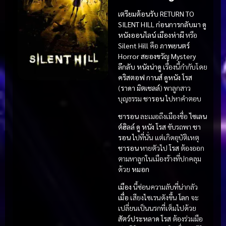
เตรียมต้อนรับ RETURN TO
SILENT HILL ก่อนการกลับมา ดู
หนังออนไลน์ เมืองห่าผี
หรือ
Silent Hill
คือ
ภาพยนตร์
Horror สยองขวัญ
Mystery
ลึกลับ
หนังน่าดู
เรื่องนี้กำกับโดย
คริสตอฟ กานส์
ดูหนัง
โรส
(
ราดา มิตเชลล์
) พาลูกสาว
บุญธรรม
ชารอน
ไปหาคำตอบ
ชารอน
ละเมอถึงเมืองชื่อ
ไซเลน
ต์ฮิลล์
ดู หนัง
โรส
ขับรถพา
ชา
รอน
ไปที่นั่น แต่เกิดอุบัติเหตุ
ชารอน
หายตัวไป
โรส
ต้องออก
ตามหาลูกในเมืองร้างที่ปกคลุม
ด้วย
หมอก
เมือง
นี้ซ่อนความลับที่น่ากลัว
เมื่อ
เสียงไซเรนดังขึ้น
โลก
จะ
เปลี่ยนเป็นนรกที่เต็มไปด้วย
สัตว์ประหลาด
โรส
ต้องร่วมมือ