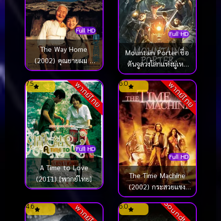
Full HD
Full HD
The Way Home
Mountain Porter ชื่อ
(2002) คุณยายผม ดี
ตันจูลวงโลกแห่งมู่เหย่
ที่สุดในโลก
(2022)
7.5
6.0
พากย์ไทย
พากย์ไทย
Full HD
Full HD
A Time to Love
The Time Machine
(2011) [พากย์ไทย]
(2002) กระสวยแซง
เวลา
Soundtrack
4.6
6.0
พากย์ไทย