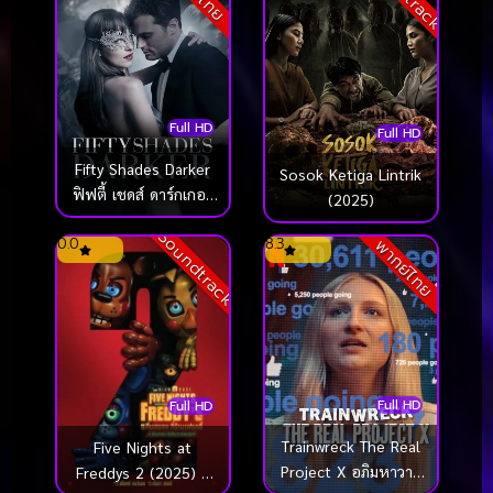
Full HD
Full HD
Fifty Shades Darker
Sosok Ketiga Lintrik
ฟิฟตี้ เชดส์ ดาร์กเกอร์
(2025)
(2017)
Soundtrack
0.0
8.3
พากย์ไทย
Full HD
Full HD
Trainwreck The Real
Five Nights at
Project X อภิมหาวาย
Freddys 2 (2025) 5