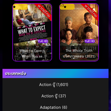
ป่วง คืนซ่าส์ปาร์ตี้หลุด
คืนสยองที่ร้านเฟรดดี้ 2
5.3
พากย์ไทย
พากย์ไทย
โลกของจริง (2025)
Full HD
Full HD
The Whole Truth
What to Expect
ปริศนารูหลอน (2021)
When You re
Expecting (2012) เธอ
เริ่ด เชิ่ด ป่อง
ประเภทหนัง
Action บู๊
(1,601)
Action บู๊
(37)
Adaptation
(6)