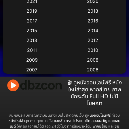
2021
2020
2019
2018
Animation แอนิเมชั่น
(2)
2017
2016
Animation แอนิเมชัน
(1)
2015
2014
Anthology
(2)
2013
2012
2011
2010
Apple TV
(17)
2009
2008
Apple TV+
(490)
2007
2006
Based on a True Story สร้างจากเรื่องจริง
(3)
2005
2004
🎬 ดูหนังออนไลน์ฟรี หนัง
ใหม่ล่าสุด พากย์ไทย ภาพ
2003
2002
Based on a True Story เรื่องจริง
(78)
ชัดระดับ Full HD ไม่มี
2001
2000
โฆษณา
Based on a True Story เรื่องจริง
(38)
1999
1998
สัมผัสประสบการณ์ความบันเทิงแบบไม่สะดุดกับเว็บ
ดูหนังออนไลน์ฟรี
ที่รวม
Based on Novel
(16)
1997
1996
หนังใหม่ล่าสุด
ครบทุกแนว ทั้ง
แอคชั่น ดราม่า โรแมนติก สยองขวัญ และคอม
เมดี้
ให้คุณเลือกชมได้ตลอด 24 ชั่วโมง ทุกเรื่องมาพร้อม
พากย์ไทย
และ
ซับ
1995
1994