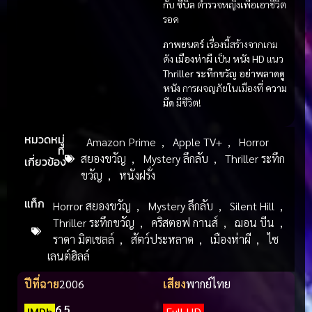
กับ
ซีบิล
ตำรวจหญิงเพื่อเอาชีวิต
รอด
ภาพยนตร์
เรื่องนี้สร้างจากเกม
ดัง
เมืองห่าผี
เป็น
หนัง HD
แนว
Thriller ระทึกขวัญ
อย่าพลาดดู
หนัง
การผจญภัยในเมืองที่
ความ
มืด
มีชีวิต!
หมวดหมู่
Amazon Prime
,
Apple TV+
,
Horror
ที่
สยองขวัญ
,
Mystery ลึกลับ
,
Thriller ระทึก
เกี่ยวข้อง
ขวัญ
,
หนังฝรั่ง
แท็ก
Horror สยองขวัญ
,
Mystery ลึกลับ
,
Silent Hill
,
Thriller ระทึกขวัญ
,
คริสตอฟ กานส์
,
ฌอน บีน
,
ราดา มิตเชลล์
,
สัตว์ประหลาด
,
เมืองห่าผี
,
ไซ
เลนต์ฮิลล์
ปีที่ฉาย
2006
เสียง
พากย์ไทย
6.5
IMDb
Full HD