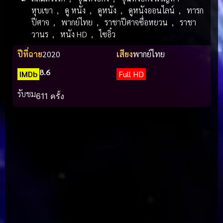
หุบเขา
,
ดู หนัง
,
ดูหนัง
,
ดูหนังออนไลน์
,
ทารก
ปีศาจ
,
พากย์ไทย
,
ราชาปีศาจซื่อหยวน
,
ราชา
วานร
,
หนัง HD
,
ไซอิ๋ว
ปีที่ฉาย
2020
เสียง
พากย์ไทย
8.6
IMDb
Full HD
รับชม
611 ครั้ง