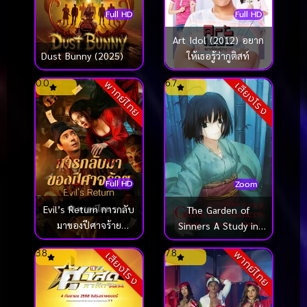
Full HD
Full HD
Art Idol (2012) อยาก
Dust Bunny (2025)
ให้เธอรู้ว่ากูติสท์
0.0
6.7
พากย์ไทย
เสียงโรง
Full HD
Zoom
Evil’s Return การกลับ
The Garden of
มาของปีศาจร้าย
Sinners A Study in
(2026)
Murder (2007)
3.8
7.8
พากย์ไทย
เสียงโรง