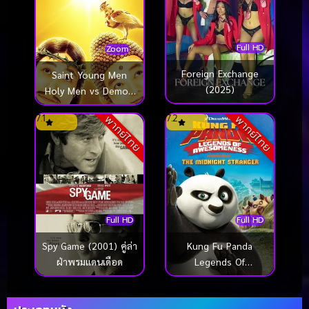
Full HD
Zoom
Foreign Exchange
Saint Young Men
(2025)
Holy Men vs Demon
Army ศาสดาลาพักร้อน
7.1
7.2
พากย์ไทย
พากย์ไทย
เดอะมูฟวี่ (2024)
Full HD
Full HD
Spy Game (2001) คู่ล่า
Kung Fu Panda
ฝ่าพรมแดนเดือด
Legends Of
Awesomeness Vol.4
กังฟูแพนด้า ตำนาน
ปรมาจารย์สุโค่ย! ชุด 4