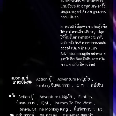
ฮวาเสี่ยวเทียน
ทารกปีศาจ
ใช้
แผนชั่วช่วงชิง
อาวุธวิเศษ
อาฉั้ว
ต่อสู้อย่างสุดกำลัง
เธอ
ถูกเผาจน
กลายเป็นจุณ
ภาพยนตร์
นี้แสดง
การต่อสู้
เพื่อ
ไถ่บาป
ฮวาเสี่ยวเทียน
ถูกปลุก
ให้ฟื้นขึ้นมา
เทพสงคราม
กลับ
มาอีกครั้ง
คืนชีพราชาวานรถล่ม
สวรรค์
เป็น
หนัง HD
แนว
Adventure ผจญภัย
อย่าพลาด
ดูหนัง
ศึกเดือดตัดสินความเป็น
ความตายกับ
ปีศาจร้าย
!
หมวดหมู่ที่
Action บู๊
,
Adventure ผจญภัย
,
เกี่ยวข้อง
Fantasy จินตนาการ
,
iQIYI
,
หนังจีน
แท็ก
Action บู๊
,
Adventure ผจญภัย
,
Fantasy
จินตนาการ
,
iQiyi
,
Journey To The West
,
Revival Of The Monkey King
,
คืนชีพราชาวานร
ถล่มสวรรค์
,
ซุนหงอคง
,
ซุนหงอคง ผจญห้า