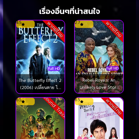
เรื่องอื่นๆที่น่าสนใจ
4.5
2.7
พากย์ไทย
พากย์ไทย
Full HD
Full HD
Rebel Royals: An
The Butterfly Effect 2
Unlikely Love Story
(2006) เปลี่ยนตาย ไม่
(2025) รักเหลือเชื่อของ
ให้ตาย 2
Sound Track
6.5
6.5
พากย์ไทย
เชื้อพระวงศ์หัวขบถ