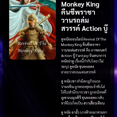
Monkey King
คืนชีพราชา
วานรถล่ม
สวรรค์ Action บู๊
ดูหนังออนไลน์ Revival Of The
Monkey King คืนชีพราชา
วานรถล่มสวรรค์
คือ
ภาพยนตร์
Action บู๊
Fantasy จินตนาการ
หนังน่าดู
เรื่องนี้กำกับโดย
(ไม่
ระบุ)
ดูหนัง
ซุนหงอคง
อาละวาดบนแดนสวรรค์
ดู หนัง
เขา
ทำผิดกฎร้ายแรง
วานรหิน
ถูกพระพุทธเจ้าขับไล่
ให้ไปสำนึกบาป
เขา
ถูกลงโทษที่
ภูเขาเบญจคีรี
ซุนหงอคง
กลับ
ชาติไปเกิดเป็น
ฮวาเสี่ยวเทียน
ดู หนัง
อาฉั้ว
นางฟ้าลงมาตามหา