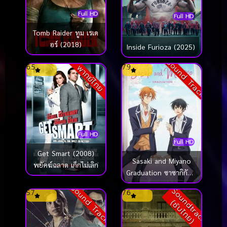
Full HD
Full HD
Tomb Raider ทูม เรเด
อร์ (2018)
Inside Furioza (2025)
Sound Track
6.5
7.9
พากย์ไทย
Full HD
Full HD
Get Smart (2008)
Sasaki and Miyano
พยัคฆ์ฉลาด เก็กไม่เลิก
Graduation ซาซากิกับมิ
ยาโนะ เดอะ มูฟวี่ ภาค
Sound Track
S
o
u
n
d
t
r
a
c
k
ซั
บ
ไ
ท
ย
5.7
7.6
จบการศึกษา (2023)
(
)