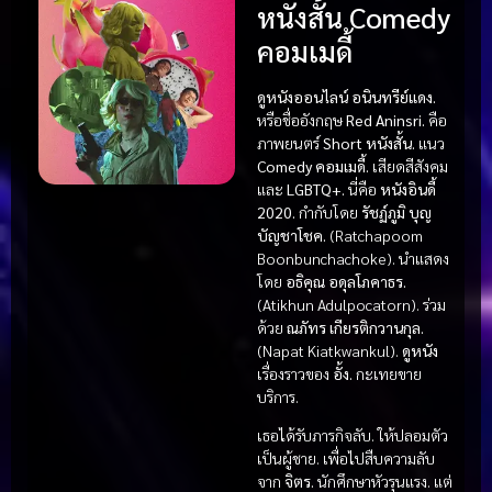
หนังสั้น Comedy
คอมเมดี้
ดูหนังออนไลน์ อนินทรีย์แดง.
หรือชื่ออังกฤษ
Red Aninsri.
คือ
ภาพยนตร์
Short หนังสั้น.
แนว
Comedy คอมเมดี้.
เสียดสีสังคม
และ
LGBTQ+.
นี่คือ
หนังอินดี้
2020.
กำกับโดย
รัชฏ์ภูมิ บุญ
บัญชาโชค.
(Ratchapoom
Boonbunchachoke). นำแสดง
โดย
อธิคุณ อดุลโภคาธร.
(Atikhun Adulpocatorn). ร่วม
ด้วย
ณภัทร เกียรติกวานกุล.
(Napat Kiatkwankul).
ดูหนัง
เรื่องราวของ
อั้ง.
กะเทยขาย
บริการ.
เธอได้รับภารกิจลับ. ให้ปลอมตัว
เป็นผู้ชาย. เพื่อไปสืบความลับ
จาก
จิตร.
นักศึกษาหัวรุนแรง. แต่