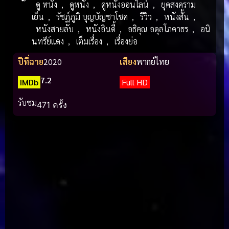
ดู หนัง
,
ดูหนัง
,
ดูหนังออนไลน์
,
ยุคสงคราม
เย็น
,
รัชฏ์ภูมิ บุญบัญชาโชค
,
รีวิว
,
หนังสั้น
,
หนังสายลับ
,
หนังอินดี้
,
อธิคุณ อดุลโภคาธร
,
อนิ
นทรีย์แดง
,
เต็มเรื่อง
,
เรื่องย่อ
ปีที่ฉาย
2020
เสียง
พากย์ไทย
7.2
IMDb
Full HD
รับชม
471 ครั้ง