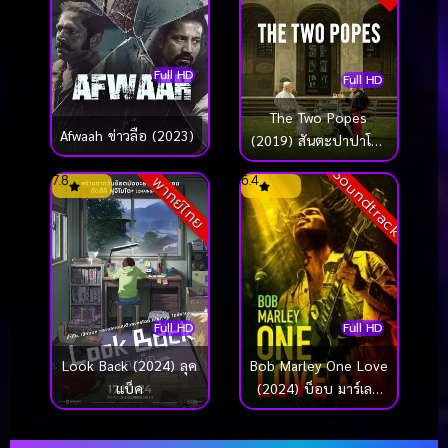
Full HD
Full HD
The Two Popes
Afwaah ข่าวลือ (2023)
(2019) สันตะปาปาโลก
จารึก
Soundtrack
7.8
6.4
พากย์ไทย
Full HD
Full HD
Look Back (2024) ลุค
Bob Marley One Love
แบ็ค
(2024) บ็อบ มาร์เลย์
วัน เลิฟ