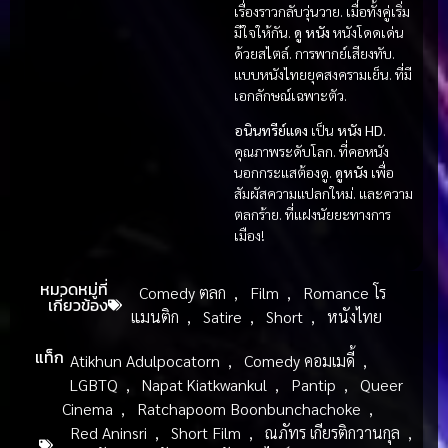
เรื่องราวกลับวุ่นวาย. เมื่อทั้งคู่เริ่ม
มีใจให้กัน.
ดู หนัง
หนังโดดเด่น
ด้วยสไตล์. การพากย์เสียงทับ.
แบบหนังไทยยุคสงครามเย็น. ที่มี
เอกลักษณ์เฉพาะตัว.
อนินทรีย์แดง
เป็น
หนัง HD.
คุณภาพระดับโลก. ที่คอหนัง
นอกกระแสต้องดู.
ดูหนัง
เพื่อ
สัมผัสความแปลกใหม่. และความ
ตลกร้าย. ที่แฝงนัยยะทางการ
เมือง!
หมวดหมู่ที่
Comedy ตลก
,
Film
,
Romance โร
เกี่ยวข้อง
แมนติก
,
Satire
,
Short
,
หนังไทย
แท็ก
Atikhun Adulpocatorn
,
Comedy คอมเมดี้
,
LGBTQ
,
Napat Kiatkwankul
,
Pantip
,
Queer
Cinema
,
Ratchapoom Boonbunchachoke
,
Red Aninsri
,
Short Film
,
ณภัทร เกียรติกวานกุล
,