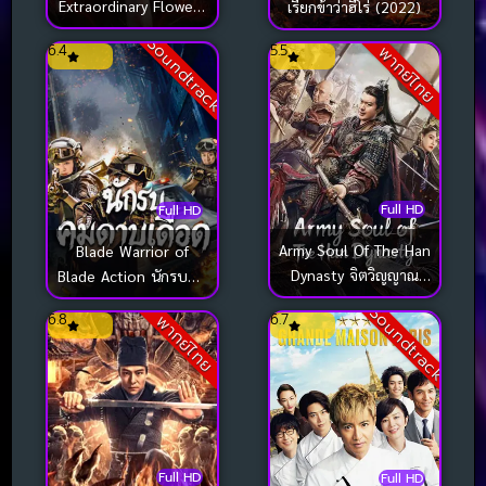
Extraordinary Flowers
เรียกข้าว่าฮีโร่ (2022)
On The Faramita ตี๋เห
Soundtrack
6.4
5.5
พากย์ไทย
รินเจี๋ย ดอกพลับพลึง
แดนพิศวง (2026)
Full HD
Full HD
Army Soul Of The Han
Blade Warrior of
Dynasty จิตวิญญาณ
Blade Action นักรบคม
ทหารแห่งราชวงศ์ฮัน
ดาบเดือด (2026)
Soundtrack
6.8
6.7
พากย์ไทย
(2022)
Full HD
Full HD