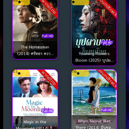
Soundtrack
6.6
พากย์ไทย
Full HD
Full HD
The Homesman
Youming Flowers
(2014) ศรัทธา ความ
Bloom (2025) บุปผา
หวัง แดนเกียรติยศ
บานในยมโลก
Soundtrack
6.5
7.6
พากย์ไทย
Full HD
Full HD
When Marnie Was
Magic in the
There (2014) ฝันของ
Moonlight (2014) รัก