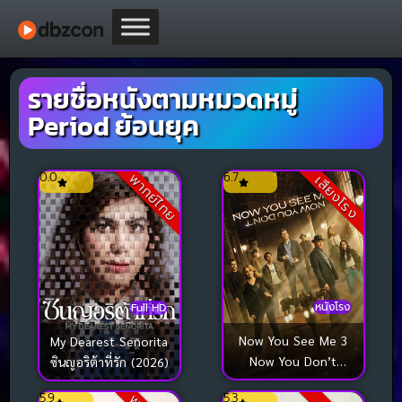
รายชื่อหนังตามหมวดหมู่
Period ย้อนยุค
0.0
6.7
พากย์ไทย
เสียงโรง
หนังโรง
Full HD
Now You See Me 3
My Dearest Señorita
Now You Don’t
ซินญอริต้าที่รัก (2026)
อาชญากลปล้นโลก 3
5.9
5.3