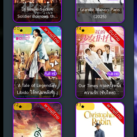
Di Renjie Secret
Grande Maison Paris
Soldier Borrows the
(2025)
Road ตี๋เหรินเจี๋ย เส้น
0.0
7.4
พากย์ไทย
ทางปริศนา (2023)
ซับไทย
Full HD
Full HD
A Tale of Legendary
Our Times กาลครั้งหนึ่ง
Libido ไอ้หนุ่มพลังช้าง
ความรัก (ซับไทย)
ไวอาก้าเรียกพี่ (2008)
(2015)
7.2
7.3
พากย์ไทย
พากย์ไทย