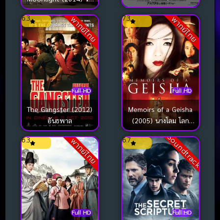
ฉันต้องมีเธอ (ซับไทย)
นั้นพระจันทร์ดลใจ
6.3
7.3
พากย์ไทย
พากย์ไทย
Full HD
Full HD
The Gangster (2012)
Memoirs of a Geisha
อันธพาล
(2005) นางโลม โลก
จารึก
Soundtrack
6.3
6.7
พากย์ไทย
Full HD
Full HD