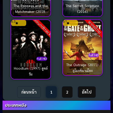
The Princess and the
The Secret Scripture
Matchmaker (2018)
(2016)
เจ้าหญิงจอมวุ่นกับเรื่อง
Soundtrack
6.3
6.1
พากย์ไทย
ยุ่งของชาย 4 คน
Full HD
Full HD
The Outrage (2011)
Hoodlum (1997) ฮูดล์
อุโมงค์ผาเมือง
รัม
ก่อนหน้า
1
2
ถัดไป
ประเภทหนัง