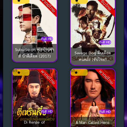
พากย์ไทย
(2025)
ซับไทย
Full HD
Full HD
Suburbicon พ่อบ้านซ่า
Savage Dog คืนเดือด
ส์ บ้าดีเดือด (2017)
คนคลั่ง (ซับไทย)
(2017)
8.5
5.1
พากย์ไทย
พากย์ไทย
Full HD
Full HD
Di Renjie of
A Man Called Hero