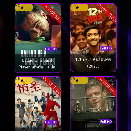
Sound Track
5.0
4.9
พากย์ไทย
Full HD
Full HD
12th Fail คนสอบตก
Ballad of a Small
(2023)
Player อดีตที่ตามไล่ล่า
(2025)
Sound Track
6.8
7.9
พากย์ไทย
Full HD
Full HD