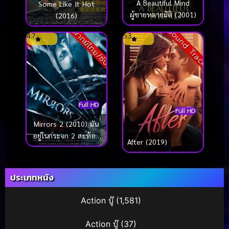
A Beautiful Mind
Some Like It Hot
ผู้ชายหลายมิติ (2001)
(2016)
Sound Track
พากย์ไทย/ซับ
4.7
5.3
Full HD
Full HD
Mirrors 2 (2010) มัน
อยู่ในกระจก 2 สะท้อน
After (2019)
ผีดุ
ประเภทหนัง
Action บู๊
(1,581)
Action บู๊
(37)