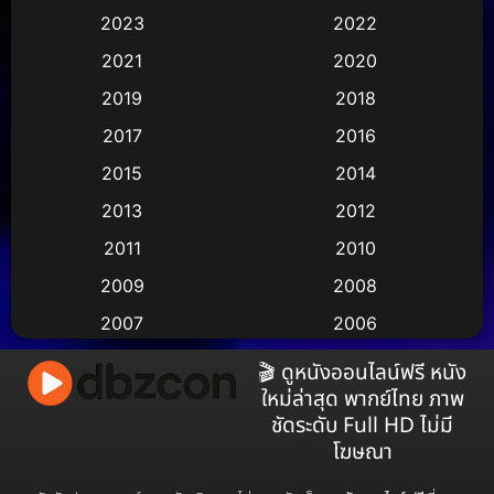
Animation การ์ตูน
(36)
2023
2022
Animation อนิเมชั่น
(1)
2021
2020
2019
2018
Animation แอนิเมชั่น
(2)
2017
2016
Animation แอนิเมชัน
(1)
2015
2014
Anthology
(2)
2013
2012
2011
2010
Apple TV
(17)
2009
2008
Apple TV+
(490)
2007
2006
Based on a True Story สร้างจากเรื่องจริง
(3)
2005
2004
🎬 ดูหนังออนไลน์ฟรี หนัง
ใหม่ล่าสุด พากย์ไทย ภาพ
2003
2002
Based on a True Story เรื่องจริง
(73)
ชัดระดับ Full HD ไม่มี
2001
2000
โฆษณา
Based on a True Story เรื่องจริง
(38)
1999
1998