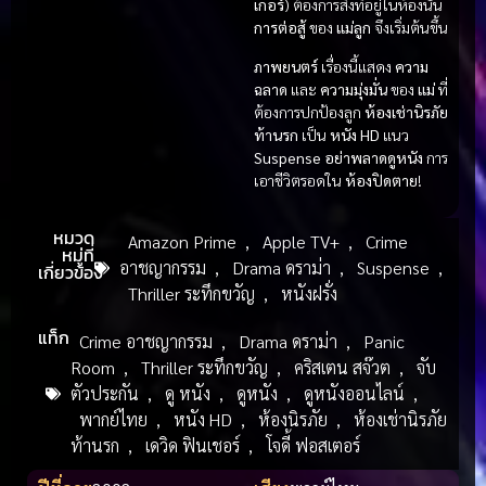
เกอร์
) ต้องการสิ่งที่อยู่ในห้องนั้น
การต่อสู้
ของ
แม่ลูก
จึงเริ่มต้นขึ้น
ภาพยนตร์
เรื่องนี้แสดง
ความ
ฉลาด
และ
ความมุ่งมั่น
ของ
แม่
ที่
ต้องการปกป้องลูก
ห้องเช่านิรภัย
ท้านรก
เป็น
หนัง HD
แนว
Suspense
อย่าพลาดดูหนัง
การ
เอาชีวิตรอดใน
ห้องปิดตาย
!
หมวด
Amazon Prime
,
Apple TV+
,
Crime
หมู่ที่
อาชญากรรม
,
Drama ดราม่า
,
Suspense
,
เกี่ยวข้อง
Thriller ระทึกขวัญ
,
หนังฝรั่ง
แท็ก
Crime อาชญากรรม
,
Drama ดราม่า
,
Panic
Room
,
Thriller ระทึกขวัญ
,
คริสเตน สจ๊วต
,
จับ
ตัวประกัน
,
ดู หนัง
,
ดูหนัง
,
ดูหนังออนไลน์
,
พากย์ไทย
,
หนัง HD
,
ห้องนิรภัย
,
ห้องเช่านิรภัย
ท้านรก
,
เดวิด ฟินเชอร์
,
โจดี้ ฟอสเตอร์