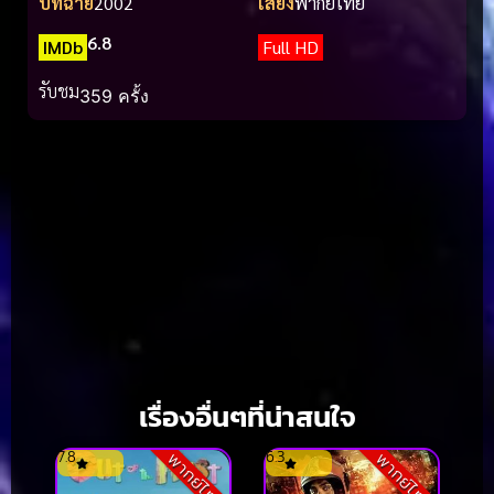
ปีที่ฉาย
2002
เสียง
พากย์ไทย
6.8
IMDb
Full HD
รับชม
359 ครั้ง
เรื่องอื่นๆที่น่าสนใจ
7.8
6.3
พากย์ไทย
พากย์ไทย