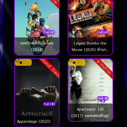
Full HD
Full HD
องครักษ์พิทักษ์เจี๊ยบ
Legasi Bomba the
(2024)
Movie (2025) ตำนาน
นักผจญเพลิง
Sound Track
5.3
6.1
พากย์ไทย
Full HD
Full HD
Apartment 143
(2011) หลอนขนหัวลุก
Appendage (2023)