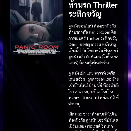
ท้านรก Thriller
ระทึกขวัญ
ดูหนังออนไลน์ ห้องเช่านิรภัย
ท้านรก
หรือ
Panic Room
คือ
ภาพยนตร์
Thriller ระทึกขวัญ
Crime อาชญากรรม
หนังน่าดู
เรื่องนี้กำกับโดย
เดวิด ฟินเชอร์
ดูหนัง
เม็ก อัลท์แมน
(
โจดี้ ฟอส
เตอร์
) คือ
หญิงที่หย่าร้าง
ดู หนัง
เม็ก
และ
ซาราห์
(
คริส
เตน สจ๊วต
) ลูกสาวของ
เธอ
ย้าย
เข้าบ้านใหม่
บ้าน
นี้มี
ห้องนิรภัย
โจร
สามคนบุกเข้ามาในบ้าน
พวกเขา
ตามหา
ทรัพย์สมบัติ
ที่
ซ่อนอยู่
เม็ก
และ
ซาราห์
หลบเข้าไปใน
ห้องนิรภัย
ดู หนัง
โจร
ที่นำโดย
เบิร์นแฮม
(
ฟอเรสต์ วิทเทก