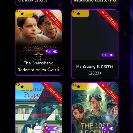
9.3
6.2
พากย์ไทย
พากย์ไทย
Full HD
Full HD
The Shawshank
ManSuang แมนสรวง
Redemption ชอว์แชงค์
(2023)
Soundtrack
5.8
6.4
พากย์ไทย
Full HD
Full HD