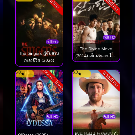
พากย์ไทย
ซับไทย
Full HD
Full HD
The Divine Move
The Singers ผู้ขับขาน
(2014) เซียนหมาก โค่น
เพลงชีวิต (2026)
โคตรเซียน
Sound Track
5.0
6.9
พากย์ไทย
Full HD
Full HD
Rebuilding (2025)
O’Dessa (2025)