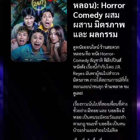
หลอน)
:
Horror
Comedy
ผสม
ผสาน
มิตรภาพ
และ
ผลกรรม
ดูหนังออนไลน์
ร้านสะดวก
หลอน
คือ
หนัง Horror-
Comedy
สัญชาติ
ฟิลิปปินส์
หนังดัง
เรื่องนี้กำกับโดย
J.R.
Reyes
มันพาผู้ชมไปสำรวจ
มิตรภาพ
ภายใต้สถานการณ์ที่ทั้ง
ตลกและน่าขนลุก
ห้ามพลาด
ชม
ดูเลย
!
เรื่องราวเน้นไปที่สองเพื่อนซี้ต่าง
ขั้วอย่าง
มิทอย
และ
บอยอิง
มิ
ทอย
เป็นคนระมัดระวังและทำ
ตามกฎ ขณะที่
บอยอิง
เป็นคน
บ้าระห่ำและทำอะไรไม่คิด