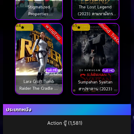
Stigmatized
The Lost Legend
Properties:
(2023) ตามหามังกร
Possession (2025) ที่
ประตูแห่งชีวิตและความ
Sound Track
6.4
6.5
พากย์ไทย
นี่มีประวัติ: คนดีผีสิง
ตาย
Full HD
Full HD
Lara Croft Tomb
Sumpahan Syaitan
Raider The Cradle of
สาปซาตาน (2023)
Life ลาร่า ครอฟท์ ทูม
เรเดอร์ กู้วิกฤตล่ากล่อง
ประเภทหนัง
ปริศนา (2003)
Action บู๊
(1,581)