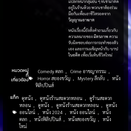
แปลกหน้ากลุ่มอื่น ๆ ที่เข้ามาติด
อยู่ในร้านด้วย พวกเขาต้องร่วม
มือกันเพื่อเอาชีวิตรอดจาก
วิญญาณอาฆาต
หนังเรื่องนี้ยังตั้งคำถามเกี่ยวกับ
ความหมายของ
มิตรภาพ
ความ
รับผิดชอบต่อการกระทำของตัว
เอง และการเผชิญหน้ากับ
บาป
ในอดีต
เพื่อเริ่มต้นชีวิตใหม่
หมวดหมู่
Comedy ตลก
,
Crime อาชญากรรม
,
ที่
Horror สยองขวัญ
,
Mystery ลึกลับ
,
หนัง
เกี่ยวข้อง
ฟิลิปปินส์
แท็ก
ดุหนัง
,
ดุหนังร้านสะดวกหลอน
,
ดูร้านสะดวก
หลอน
,
ดูหนัง
,
ดูหนังร้านสะดวกหลอน
,
ดูหนัง
ออนไลน์
,
หนัง 2024
,
หนัง ออนไลน์
,
หนัง
ตลก
,
หนังฟิลิปปินส์
,
หนังสยองขวัญ
,
หนัง
ใหม่