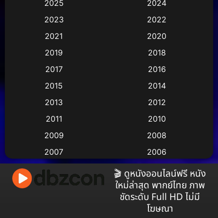
2025
2024
Animation การ์ตูน
(245)
2023
2022
Animation อนิเมชั่น
(1)
2021
2020
2019
2018
Animation แอนิเมชัน
(1)
2017
2016
Animation แอนิเมชั่น
(2)
2015
2014
Anthology
(2)
2013
2012
2011
2010
Apple TV
(17)
2009
2008
Apple TV+
(490)
2007
2006
Based on a True Story สร้างจากเรื่องจริง
(3)
2005
2004
🎬 ดูหนังออนไลน์ฟรี หนัง
ใหม่ล่าสุด พากย์ไทย ภาพ
2003
2002
Based on a True Story เรื่องจริง
(38)
ชัดระดับ Full HD ไม่มี
2001
2000
โฆษณา
Based on a True Story เรื่องจริง
(73)