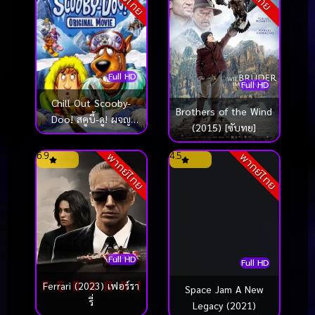
Full HD
Full HD
Chill Out Scooby-
Brothers of the Wind
Doo! สคูบี้-ดู! ผจญ
(2015) [ซับทย]
มนุษย์หิมะ (2007)
6.9
4.5
พากย์ไทย
พากย์ไทย
Full HD
Full HD
Ferrari (2023) เฟอร์รา
Space Jam A New
รี่
Legacy (2021)