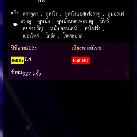
ฝรั่ง
แท็ก
ดราคูลา
,
ดุหนัง
,
ดุหนังนอสเฟอราตู
,
ดูนอสเฟ
อราตู
,
ดูหนัง
,
ดูหนังนอสเฟอราตู
,
ลัทธิ
,
สยองขวัญ
,
หนัง ออนไลน์
,
หนังฝรั่ง
,
แวมไพร์
,
โกธิค
,
โรคระบาด
ปีที่ฉาย
2024
เสียง
พากย์ไทย
7.4
IMDb
Full HD
รับชม
327 ครั้ง