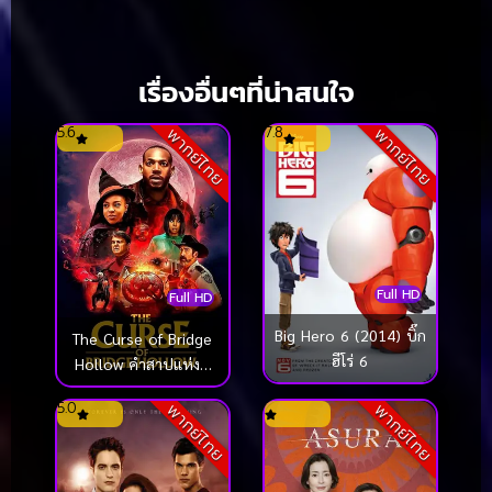
เรื่องอื่นๆที่น่าสนใจ
5.6
7.8
พากย์ไทย
พากย์ไทย
Full HD
Full HD
Big Hero 6 (2014) บิ๊ก
The Curse of Bridge
ฮีโร่ 6
Hollow คำสาปแห่งบ
ริดจ์ฮอลโลว์ (2022)
5.0
พากย์ไทย
พากย์ไทย