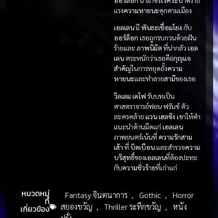
แรง
ความหายนะ
คุกคามเมือง
เอลเลน
มี
พันธะเชื่อมโยง
กับ
ออร์ล็อก
เธอถูกรบกวนด้วยฝัน
ร้ายและ
ภาพนิมิต
ที่น่ากลัว
เอล
เลน
ตระหนักว่าเธอคือ
กุญแจ
สำคัญ
ในการหยุดยั้ง
ความ
หายนะ
และทำลาย
สามี
ของเธอ
วิลเลม เดโฟ
รับบทเป็น
ศาสตราจารย์ฟอน ฟรันซ์ ตัว
ละครคล้าย
แวน เฮลซิง
เขาให้คำ
แนะนำด้านมืดแก่
เอลเลน
ภาพยนตร์เน้นที่
ความรักสาม
เส้า
ที่
บิดเบือน
และสำรวจ
ความ
บริสุทธิ์
ของ
เอลเลน
ที่ต้องปะทะ
กับ
ความชั่วร้าย
ที่เก่าแก่
หมวดหมู่
Fantasy จินตนาการ
,
Gothic
,
Horror
ที่
สยองขวัญ
,
Thriller ระทึกขวัญ
,
หนัง
เกี่ยวข้อง