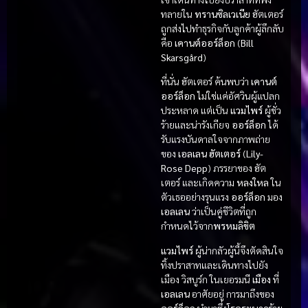
ทลายใน
ทรานซิลเวเนีย
ฮัตเตอร์
ถูกส่งไปทำธุรกิจกับลูกค้าผู้ลึกลับ
คือ
เคานต์ออร์ล็อก
(
Bill
Skarsgård
)
ที่นั่น ฮัตเตอร์ ค้นพบว่า
เคานต์
ออร์ล็อก
ไม่ใช่แค่อัศวินผู้แปลก
ประหลาด แต่เป็น
แวมไพร์
ผู้ชั่ว
ร้ายและน่ารังเกียจ
ออร์ล็อก
ได้
รับแรงบันดาลใจจากภาพถ่าย
ของ
เอลเลน ฮัตเตอร์
(
Lily-
Rose Depp
) ภรรยาของ ฮัต
เตอร์ และเกิดความ
หลงใหล
ใน
ตัวเธออย่างรุนแรง
ออร์ล็อก
มอง
เอลเลน
ว่าเป็นคู่ชีวิตที่ถูก
กำหนดไว้จาก
พรหมลิขิต
แวมไพร์
ผู้น่ากลัวผู้นี้จึงตัดสินใจ
ทิ้งปราสาทและเดินทางไปยัง
เมือง วิสบูร์ก ในเยอรมนี
เมือง
ที่
เอลเลน
อาศัยอยู่ การมาถึงของ
ออร์ล็อก
นำมาซึ่ง
โรคระบาด
ร้าย