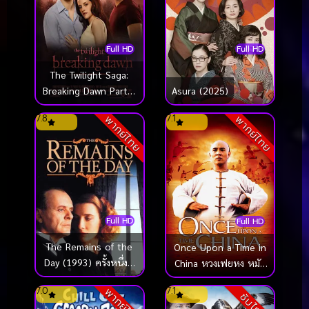
Full HD
Full HD
The Twilight Saga:
Breaking Dawn Part 1
Asura (2025)
(2011) แวมไพร์
7.8
7.1
พากย์ไทย
พากย์ไทย
ทไวไลท์ 4 : เบรคกิ้ง
ดอว์น ภาค 1
Full HD
Full HD
The Remains of the
Once Upon a Time in
Day (1993) ครั้งหนึ่งที่
China หวงเฟยหง หมัด
เรารำลึก [ซับไทย]
บินทะลุเหล็ก (1991)
7.0
7.1
พากย์ไทย
ซับไทย