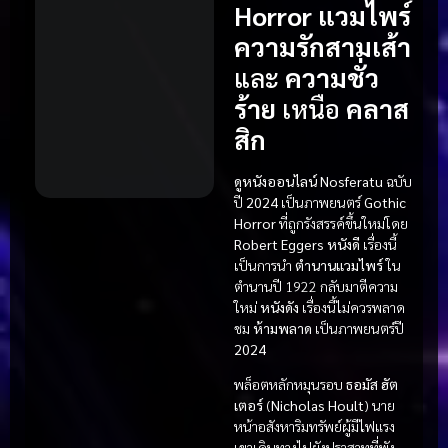
Horror
แวมไพร์
ความรักสามเส้า
และ
ความชั่ว
ร้าย
เหนือ
คลาส
สิก
ดูหนังออนไลน์
Nosferatu
ฉบับ
ปี
2024
เป็นภาพยนตร์
Gothic
Horror
ที่ถูกรังสรรค์ขึ้นใหม่โดย
Robert Eggers
หนังดี
เรื่องนี้
เป็นการนำ
ตำนานแวมไพร์
ใน
ตำนานปี 1922 กลับมาตีความ
ใหม่
หนังดัง
เรื่องนี้ไม่ควรพลาด
ชม
ห้ามพลาด
เป็นภาพยนตร์ปี
2024
พล็อตหลักหมุนรอบ
ธอมัส ฮัต
เตอร์
(
Nicholas Hoult
) นาย
หน้าอสังหาริมทรัพย์ผู้มีไฟแรง
เขาเดินทางไปยังปราสาทที่พัง