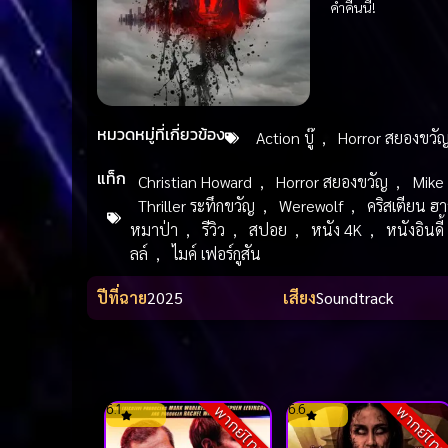
ค่ำคืนนี้!
หมวดหมู่ที่เกี่ยวข้อง
Action บู๊
,
Horror สยองขวั
แท็ก
Christian Howard
,
Horror สยองขวัญ
,
Mike
Thriller ระทึกขวัญ
,
Werewolf
,
คริสเตียน ฮาว
หมาป่า
,
รีวิว
,
สปอย
,
หนัง 4K
,
หนังอินดี้
ลล์
,
ไมค์ เฟอร์กูสัน
ปีที่ฉาย
2025
เสียง
Soundtrack
6.1
6.6
พากย์ไทย
พากย์ไท