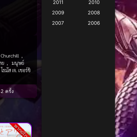
2011
2010
Apple TV
(17)
2009
2008
Apple TV+
(490)
2007
2006
Based on a True Story
2005
2004
สร้างจากเรื่องจริง
(3)
2003
2002
Based on a True Story
2001
2000
Churchill
,
เรื่องจริง
(73)
ทย
,
มนุษย์
1999
1998
โธมัส เจ. เชอร์ชิ
1997
1996
Based on a True Story
เรื่องจริง
(38)
1995
1994
2 ครั้ง
1993
1992
Based on Novel
(16)
1991
1990
Betrayal
(1)
1989
1988
Biography
(3)
พากย์ไทย
1987
1986