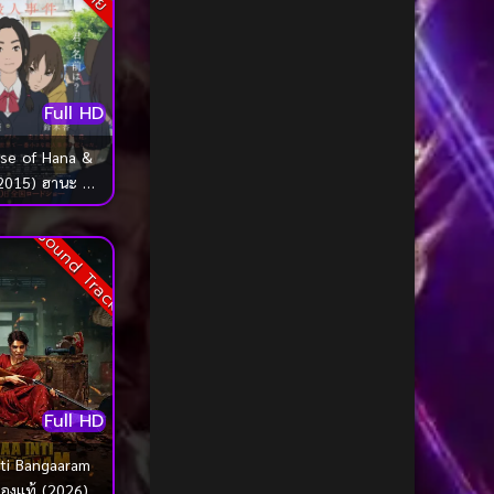
1985
1984
Biography ชีวประวัติ
(68)
1983
1982
Biography ชีวิตจริง
(72)
1981
1980
Black Comedy
(16)
Full HD
1979
1978
1977
1976
se of Hana &
Classic คลาสสิค
(1)
(2015) ฮานะ &
1975
1974
ริศนาโรงเรียน
Classic หนังคลาสสิก
(23)
1973
1972
Sound Track
หลอน
Classic หนังคลาสสิก
(42)
1971
1970
1969
1968
Classic หนังคลาสสิก
(266)
1964
1963
Comedy คอมเมดี้
(1)
1962
1960
Comedy ตลก
(103)
1956
1954
Full HD
1950
1940
Comedy ตลก
(1,091)
ti Bangaaram
ทองแท้ (2026)