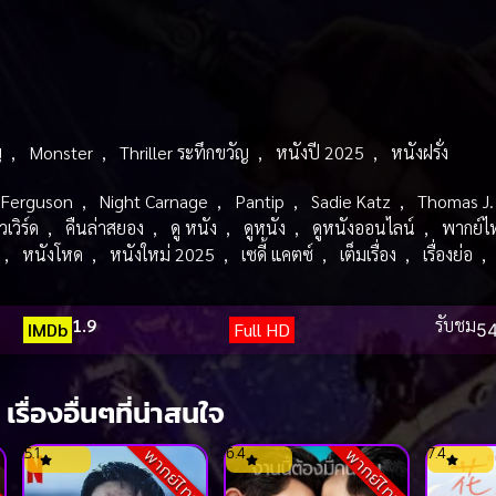
ญ
,
Monster
,
Thriller ระทึกขวัญ
,
หนังปี 2025
,
หนังฝรั่ง
 Ferguson
,
Night Carnage
,
Pantip
,
Sadie Katz
,
Thomas J. 
เวิร์ด
,
คืนล่าสยอง
,
ดู หนัง
,
ดูหนัง
,
ดูหนังออนไลน์
,
พากย์ไ
,
หนังโหด
,
หนังใหม่ 2025
,
เซดี้ แคตซ์
,
เต็มเรื่อง
,
เรื่องย่อ
,
1.9
รับชม
IMDb
Full HD
54
เรื่องอื่นๆที่น่าสนใจ
5.1
6.4
7.4
ย
พากย์ไทย
พากย์ไทย