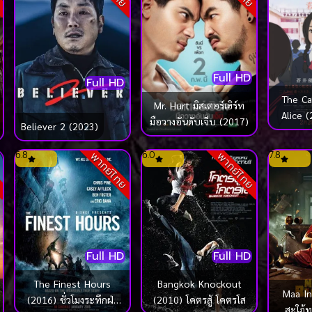
Full HD
Full HD
The Ca
Mr. Hurt มิสเตอร์เฮิร์ท
Alice 
มือวางอันดับเจ็บ (2017)
Believer 2 (2023)
อลิซ ป
6.8
6.0
7.8
ย
พากย์ไทย
พากย์ไทย
Full HD
Full HD
The Finest Hours
Bangkok Knockout
Maa In
(2016) ชั่วโมงระทึกฝ่า
(2010) โคตรสู้ โคตรโส
สะใภ้