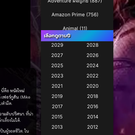
Adventure ผจญภัย
(887)
Amazon Prime
(756)
Animal
(11)
เลือกดูตามปี
Animation การ์ตูน
(245)
2029
2028
2027
2026
Animation การ์ตูน
(29)
2025
2024
Animation การ์ตูน
(36)
2023
2022
Animation อนิเมชั่น
(1)
2021
2020
 นี่คือ
หนังใหม่
2019
2018
 เฟอร์กูสัน.
(Mike
Animation แอนิเมชั่น
(2)
ับดำมืด.
2017
2016
Animation แอนิเมชัน
(1)
วามลับปริศนา.
ที่น่า
2015
2014
เลี่ยงไม่ได้.
Anthology
(2)
2013
2012
ป็นผู้รอดชีวิต. ใน