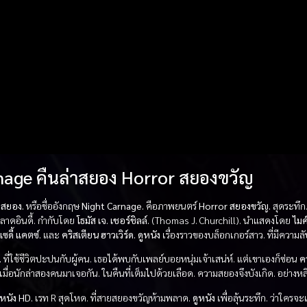
nage คืนล่าสยอง Horror สยองขวัญ
าสยอง.
หรือชื่ออังกฤษ
Night Carnage.
คือภาพยนตร์
Horror สยองขวัญ.
สุดระทึก.
าดอินดี้. กำกับโดย
โธมัส เจ. เชอร์ชิลล์.
(Thomas J. Churchill). นำแสดงโดย
ไมค์
เซดี้ แคตซ์.
และ
คริสเตียน ฮาวเวิร์ด.
ดูหนัง
เรื่องราวของบล็อกเกอร์สาว. ที่มีความล
.
ที่ใช้ชีวิตปะปนกับผู้คน. เธอได้พบกับเพลย์บอยหนุ่มเจ้าเสน่ห์. แต่เขาเองก็ซ่อน
ค
เมื่อนักล่าสองคนมาเจอกัน. ในคืนที่เต็มไปด้วยเลือด. ความสยองจึงบังเกิด. อย่างหลีก
หนัง HD.
เรท R สุดโหด. ที่สายสยองขวัญห้ามพลาด.
ดูหนัง
เพื่อลุ้นระทึก. ว่าใครจะเ