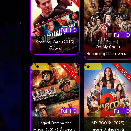
Full HD
Full HD
Stealing Cars (2015)
Oh My Ghost
[ซับไทย]
Becoming Li Hu หอแต๋ว
แตกแหกหลีหู (2025)
6.3
4
พากย์ไทย
พากย์ไท
Full HD
Full HD
MY BOO 2 (2025)
Legasi Bomba the
อนงค์ 2..สามสี่ชาติ
Movie (2025) ตำนานนัก