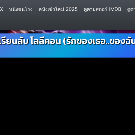
IX
หนังชนโรง
หนังเข้าใหม่ 2025
ดูตามสกอร์ IMDB
ดูต
ียนลับ โลลีคอน (รักของเธอ..ของฉัน