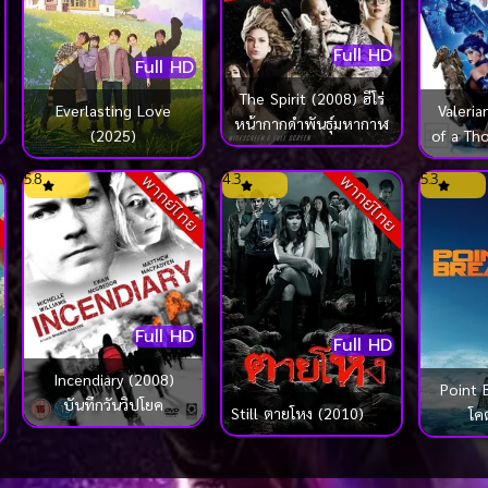
Full HD
Full HD
The Spirit (2008) ฮีโร่
Everlasting Love
Valeria
หน้ากากดำพันธุ์มหากาฬ
(2025)
of a Th
วาเลเรี
5.8
4.3
5.3
ย
พากย์ไทย
พากย์ไทย
Full HD
Full HD
Incendiary (2008)
Point 
บันทึกวันวิปโยค
Still ตายโหง (2010)
โค