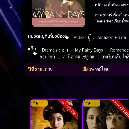
เปลี่ยนเพื่อยืด
เวลา
ข
ภาพยนตร์
เรื่องนี้แ
Tearjerker เรียกน้ำต
หมวดหมู่ที่เกี่ยวข้อง
Action บู๊
,
Amazon Prime
แท็ก
Drama ดราม่า
,
My Rainy Days
,
Romance 
ออนไลน์
,
ทานิฮาระ โชสุเกะ
,
บทเรียนลับ โล
ปีที่ฉาย
2009
เสียง
พากย์ไทย
Soundtra
5.3
7.2
พากย์ไทย