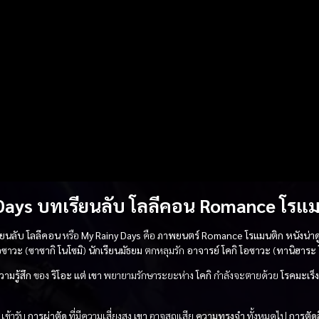
Days บทเรียนลับ โลลีคอน Romance โรแ
ียนลับ โลลีคอน
หรือ
My Rainy Days
คือ
ภาพยนตร์
Romance โรแมนติก
หนังน่าด
อซาวะ
(
ซาซากิ โนโซมิ
)
นักเรียนมัธยม
ตกหลุมรัก
อาจารย์
โคกิ โอซาวะ
(
ทานิฮาระ 
วามรู้สึก
ของ
ริโอะ
แต่
เขา
พยายามรักษาระยะห่าง
โคกิ
กำลังจะตายด้วย
โรคมะเร็ง
เข้ารับ
การผ่าตัด
ที่มีความเสี่ยงสูง
เขา
อาจสูญเสีย
ความทรงจำ
ทั้งหมดไป
การตัด