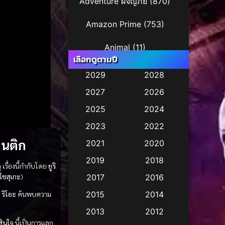
Adventure ผจญภัย
(870)
Amazon Prime
(753)
Animal
(11)
เลือกดูตามปี
Animation การ์ตูน
(241)
2029
2028
2027
2026
Animation การ์ตูน
(29)
2025
2024
Animation การ์ตูน
(36)
2023
2022
Animation อนิเมชั่น
(1)
มนติก
2021
2020
2019
2018
Animation แอนิเมชัน
(1)
ู
เรื่องนี้กำกับโดย
ยูริ
โชสุเกะ
)
2017
2016
Animation แอนิเมชั่น
(2)
2015
2014
ริโอะ
ค้นพบความ
Anthology
(2)
2013
2012
สินใจ
นี้เป็นการแลก