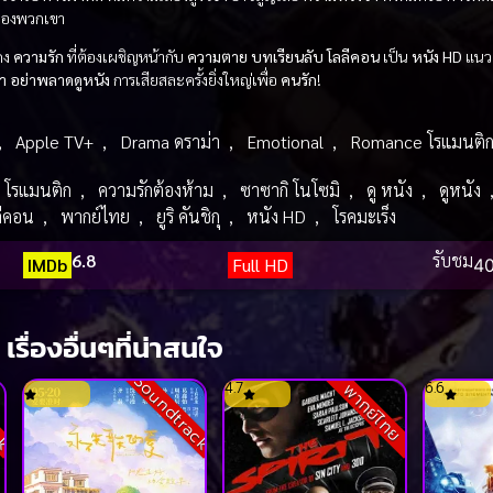
องพวกเขา
สดง
ความรัก
ที่ต้องเผชิญหน้ากับ
ความตาย
บทเรียนลับ โลลีคอน
เป็น
หนัง HD
แน
า
อย่าพลาดดูหนัง
การเสียสละครั้งยิ่งใหญ่เพื่อ
คนรัก
!
,
Apple TV+
,
Drama ดราม่า
,
Emotional
,
Romance โรแมนติ
โรแมนติก
,
ความรักต้องห้าม
,
ซาซากิ โนโซมิ
,
ดู หนัง
,
ดูหนัง
ลีคอน
,
พากย์ไทย
,
ยูริ คันชิกุ
,
หนัง HD
,
โรคมะเร็ง
6.8
รับชม
IMDb
Full HD
40
เรื่องอื่นๆที่น่าสนใจ
ck
Soundtrack
4.7
6.6
พากย์ไทย