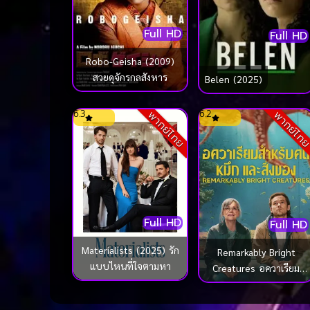
Full HD
Full HD
Robo-Geisha (2009)
สวยดุจักรกลสังหาร
Belen (2025)
6.3
6.2
พากย์ไทย
พากย์ไท
Full HD
Full HD
Materialists (2025) รัก
Remarkably Bright
แบบไหนที่ใจตามหา
Creatures อควาเรียม
สำหรับคน หมึก และ
สิ่งของ (2026)