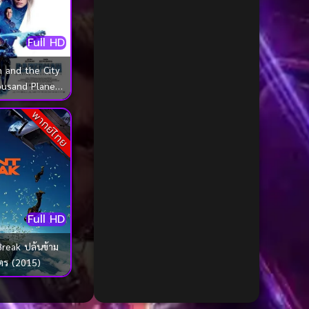
1985
1984
Biography ชีวประวัติ
(68)
1983
1982
Biography ชีวิตจริง
(72)
Full HD
1981
1980
Black Comedy
(16)
n and the City
1979
1978
ousand Planets
1977
1976
Classic คลาสสิค
(1)
ยน พลิกจักรวาล
พากย์ไทย
1975
1974
(2017)
Classic หนังคลาสสิก
(261)
1973
1972
Classic หนังคลาสสิก
(23)
1971
1970
1969
1968
Classic หนังคลาสสิก
(42)
1964
1963
Full HD
Comedy คอมเมดี้
(1)
1962
1960
Break ปล้นข้าม
Comedy ตลก
(1,071)
1956
1954
ตร (2015)
1950
1940
Comedy ตลก
(103)