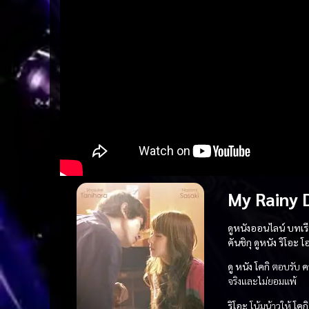
My Rainy 
ดูหนังออนไลน์ บทเร
คันชิกุ
ดูหนัง
ริโอะ โ
ดู หนัง
โคกิ
ตอบรับ
ค
จริงและไม่ยอมแพ้
ริโอะ
โน้มน้าวให้
โคกิ