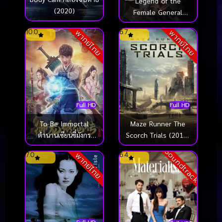
Legend of the
(2020)
Female General
(2025) เหนือสมรภูมิ
10.0
6.7
พากย์ไทย
พากย์ไทย
Full HD
Full HD
Maze Runner The
To Be Immortal
Scorch Trials (2015)
ตำนานเซียนขี่มังกร
สมรภูมิมอดไหม้
(2018)
Soundtrack
7.0
6.4
พากย์ไทย