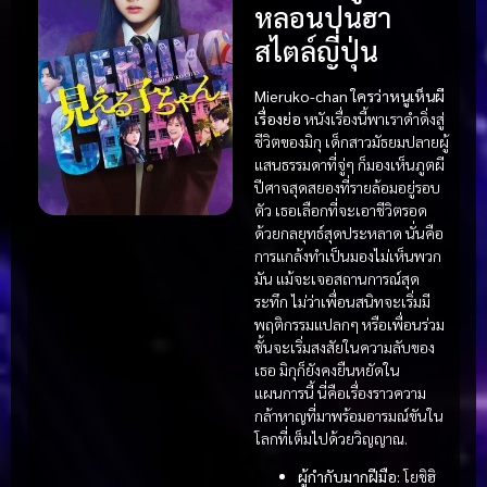
หลอนปนฮา
สไตล์ญี่ปุ่น
Mieruko-chan ใครว่าหนูเห็นผี
เรื่องย่อ
หนังเรื่องนี้พาเราดำดิ่งสู่
ชีวิตของมิกุ เด็กสาวมัธยมปลายผู้
แสนธรรมดาที่จู่ๆ ก็มองเห็นภูตผี
ปีศาจสุดสยองที่รายล้อมอยู่รอบ
ตัว เธอเลือกที่จะเอาชีวิตรอด
ด้วยกลยุทธ์สุดประหลาด นั่นคือ
การแกล้งทำเป็นมองไม่เห็นพวก
มัน แม้จะเจอสถานการณ์สุด
ระทึก ไม่ว่าเพื่อนสนิทจะเริ่มมี
พฤติกรรมแปลกๆ หรือเพื่อนร่วม
ชั้นจะเริ่มสงสัยในความลับของ
เธอ มิกุก็ยังคงยืนหยัดใน
แผนการนี้ นี่คือเรื่องราวความ
กล้าหาญที่มาพร้อมอารมณ์ขันใน
โลกที่เต็มไปด้วยวิญญาณ.
ผู้กำกับมากฝีมือ:
โยชิฮิ