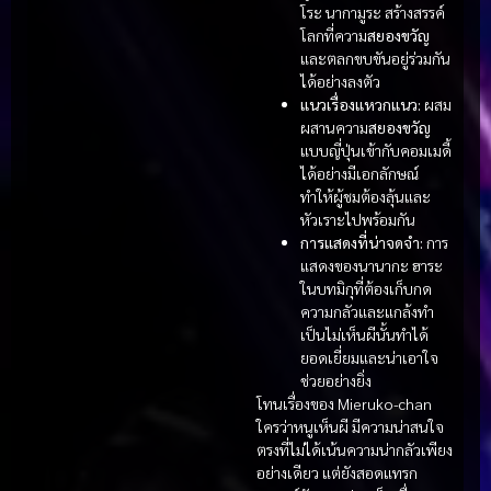
โระ นากามูระ สร้างสรรค์
โลกที่ความ
สยองขวัญ
และตลกขบขันอยู่ร่วมกัน
ได้อย่างลงตัว
แนวเรื่องแหวกแนว:
ผสม
ผสานความ
สยองขวัญ
แบบญี่ปุ่นเข้ากับคอมเมดี้
ได้อย่างมีเอกลักษณ์
ทำให้ผู้ชมต้องลุ้นและ
หัวเราะไปพร้อมกัน
การแสดงที่น่าจดจำ:
การ
แสดงของนานากะ ฮาระ
ในบทมิกุที่ต้องเก็บกด
ความกลัวและแกล้งทำ
เป็นไม่เห็นผีนั้นทำได้
ยอดเยี่ยมและน่าเอาใจ
ช่วยอย่างยิ่ง
โทนเรื่องของ Mieruko-chan
ใครว่าหนูเห็นผี มีความน่าสนใจ
ตรงที่ไม่ได้เน้นความน่ากลัวเพียง
อย่างเดียว แต่ยังสอดแทรก