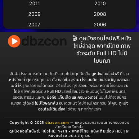
2011
2010
Apple TV
(17)
2009
2008
Apple TV+
(490)
2007
2006
Based on a True Story สร้างจากเรื่องจริง
(3)
2005
2004
🎬 ดูหนังออนไลน์ฟรี หนัง
ใหม่ล่าสุด พากย์ไทย ภาพ
2003
2002
Based on a True Story เรื่องจริง
(38)
ชัดระดับ Full HD ไม่มี
2001
2000
โฆษณา
Based on a True Story เรื่องจริง
(73)
1999
1998
สัมผัสประสบการณ์ความบันเทิงแบบไม่สะดุดกับเว็บ
ดูหนังออนไลน์ฟรี
ที่รวม
Based on Novel
(16)
1997
1996
หนังใหม่ล่าสุด
ครบทุกแนว ทั้ง
แอคชั่น ดราม่า โรแมนติก สยองขวัญ และคอม
เมดี้
ให้คุณเลือกชมได้ตลอด 24 ชั่วโมง ทุกเรื่องมาพร้อม
พากย์ไทย
และ
ซับ
1995
1994
Betrayal
(1)
ไทย
ภาพคมชัดระดับ
Full HD
เสียงใสสมจริง เหมือนดูในโรงภาพยนตร์
รองรับการรับชมผ่าน
มือถือ แท็บเล็ต และคอมพิวเตอร์
แบบไม่ต้องสมัคร
1993
1992
สมาชิก ดูได้ฟรี
ไม่มีโฆษณาคั่น
อัปเดตหนังใหม่ก่อนใครทุกวัน ให้คุณ
ดูหนัง
Biography
(3)
1991
1990
ออนไลน์เต็มเรื่อง
ได้ง่าย ๆ ทุกที่ทุกเวลา
1989
1988
Biography ชีวประวัติ
(68)
Copyright © 2025
dbzcon.com
— แหล่งรวมความบันเทิงครบวงจร
สำหรับคนรักหนัง
1987
1986
ดูหนังออนไลน์ฟรี
,
หนังใหม่
,
Netflix พากย์ไทย
,
หนังเต็มเรื่อง HD
, และ
Biography ชีวิตจริง
(72)
หนังชนโรง
อัปเดตทุกวัน