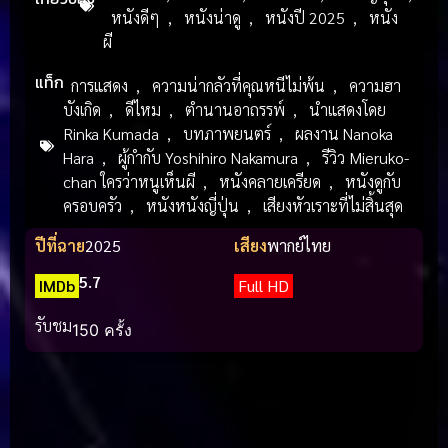
หนังดีๆ
,
หนังน่าดู
,
หนังปี 2025
,
หนัง
ผี
แท็ก
การแสดง
,
ความน่ากลัวที่คุณหนีไม่พ้น
,
ความฮา
บังเกิด
,
ดีไหม
,
ตำนานอาถรรพ์
,
นำแสดงโดย
Rinka Kumada
,
บทภาพยนตร์
,
ผลงาน Nanoka
Hara
,
ผู้กำกับ Yoshihiro Nakamura
,
รีวิว Mieruko-
chan ใครว่าหนูเห็นผี
,
หนังคลายเครียด
,
หนังดูกับ
ครอบครัว
,
หนังหนังญี่ปุ่น
,
เสียงหัวเราะที่ไม่สิ้นสุด
ปีที่ฉาย
2025
เสียง
พากย์ไทย
5.7
IMDb
Full HD
รับชม
150 ครั้ง