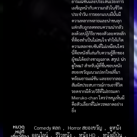
อารมณ์ขันและประเด็นเรื่องการ
เผชิญหน้ากับความกลัวในชีวิต
ประจำวัน การออกแบบผีนั้นมี
ความหลากหลายและน่าขนลุก
แต่กลับถูกลดทอนความน่ากลัว
ลงด้วยปฏิกิริยาของตัวละครหลัก
ที่ต้องทำเป็นไม่สนใจ ทำให้เกิด
ความตลกขบขันที่ไม่เหมือนใคร
นี่คือหนังที่เล่นกับความรู้สึกของ
ผู้ชมได้อย่างชาญฉลาด.
สรุป: น่า
ดูไหม?
สำหรับผู้ที่ชื่นชอบหนัง
สยองขวัญแนวแปลกใหม่ที่มา
พร้อมอารมณ์ขัน และอยากลอง
สัมผัสประสบการณ์การเอาชีวิต
รอดจากผีด้วยวิธีที่ไม่ธรรมดา
Mieruko-chan ใครว่าหนูเห็นผี
คือตัวเลือกที่ไม่ควรพลาดอย่าง
ยิ่ง
หมวด
Comedy ตลก
,
Horror สยองขวัญ
,
ดูหนัง
หมู่ที่
ออนไลน์
,
รีวิวหนัง
,
หนัง HD
,
หนังญี่ปุ่น
,
เกี่ยวข้อง