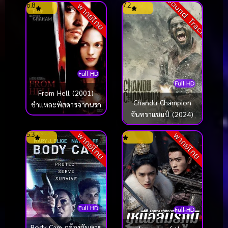
Sound Track
6.8
7.2
พากย์ไทย
ขวัญ
Full HD
Full HD
From Hell (2001)
Chandu Champion
ชำแหละพิสดารจากนรก
จันทราแชมป์ (2024)
5.3
พากย์ไทย
พากย์ไทย
Full HD
Full HD
Body Cam กล้องจับตาย