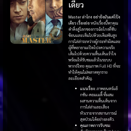
เดียว
Master ล่าโกง อย่ายิงมันแค่โป้ง
เดียว เรื่องย่อ
หนังเรื่องนี้พาคุณ
ดำดิ่งสู่โลกของการฉ้อโกงที่ซับ
ซ้อนและเต็มไปด้วยเดิมพันสูง
การไล่ล่าระหว่างผู้กระทำผิดและ
ผู้ที่พยายามเปิดโปงความจริง
เต็มไปด้วยความตื่นเต้นเร้าใจ
พร้อมให้รับชมแล้วในระบบ
พากย์ไทย คุณภาพ Full HD ที่จะ
ทำให้คุณไม่พลาดทุกราย
ละเอียดสำคัญ.
แนวเรื่อง:
ภาพยนตร์แอ็
กชัน-คอมเมดี้ ที่ผสม
ผสานความตื่นเต้นจาก
การไล่ล่าและเสียง
หัวเราะจากสถานการณ์
สุดป่วนได้อย่างลงตัว.
คุณภาพการรับชม: