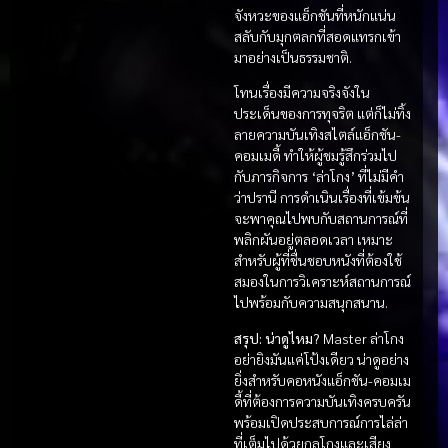
จังหวะของแอ็กชันที่หนักแน่น
สลับกับมุกตลกที่สอดแทรกเข้า
มาอย่างเป็นธรรมชาติ.
โทนเรื่องมีความจริงจังใน
ประเด็นของการทุจริต แต่ก็ไม่ทิ้ง
ลายความบันเทิงสไตล์แอ็กชัน-
คอมเมดี้ ทำให้ผู้ชมรู้สึกร่วมไป
กับภารกิจการ ‘ล่าโกง’ ที่ไม่มีคำ
ว่าปรานี การดำเนินเรื่องที่เข้มข้น
จะพาคุณไปพบกับสถานการณ์ที่
พลิกผันอยู่ตลอดเวลา เหมาะ
สำหรับผู้ที่ชื่นชอบหนังที่ต้องใช้
สมองในการวิเคราะห์สถานการณ์
ไปพร้อมกับความสนุกสนาน.
สรุป: น่าดูไหม?
Master ล่าโกง
อย่ายิงมันแค่โป้งเดียว น่าดูอย่าง
ยิ่งสำหรับคอหนังแอ็กชัน-คอมเม
ดี้ที่ต้องการความบันเทิงครบครัน
พร้อมเปิดประสบการณ์การไล่ล่า
ที่เต็มไปด้วยกลโกงและเสียง