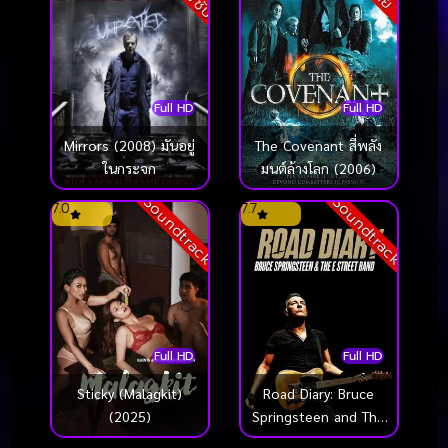
Full HD
Full HD
Mirrors (2008) มันอยู่
The Covenant สี่พลัง
ในกระจก
มนต์ล้างโลก (2006)
Soundtrack
Soundtrack
7.0
7.7
Full HD
Full HD
Sticky (Malagkit)
Road Diary: Bruce
(2025)
Springsteen and The
E Street Band (2024)