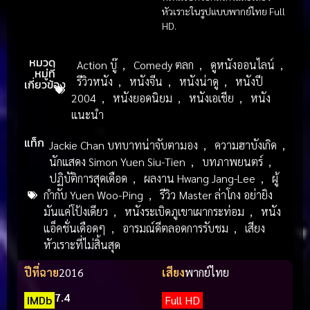
หัวเราะในรูปแบบพากย์ไทย Full
HD.
หมวด
Action บู๊
,
Comedy ตลก
,
ดูหนังออนไลน์
,
หมู่ที่
รีวิวหนัง
,
หนังจีน
,
หนังน่าดู
,
หนังปี
เกี่ยวข้อง
2004
,
หนังยอดนิยม
,
หนังเอเชีย
,
หนัง
แนะนำ
แท็ก
Jackie Chan บทบาทน่าจับตามอง
,
ความฮาบังเกิด
,
นักแสดง Simon Yuen Siu-Tien
,
บทภาพยนตร์
,
ปฏิบัติการสุดเดือด
,
ผลงาน Hwang Jang-Lee
,
ผู้
กำกับ Yuen Woo-Ping
,
รีวิว Master ล่าโกง อย่ายิง
มันแค่โป้งเดียว
,
หนังระเบิดภูเขาเผากระท่อม
,
หนัง
แอ็คชั่นเดือดๆ
,
อารมณ์ดีตลอดการรับชม
,
เสียง
หัวเราะที่ไม่สิ้นสุด
ปีที่ฉาย
2016
เสียง
พากย์ไทย
7.4
IMDb
Full HD