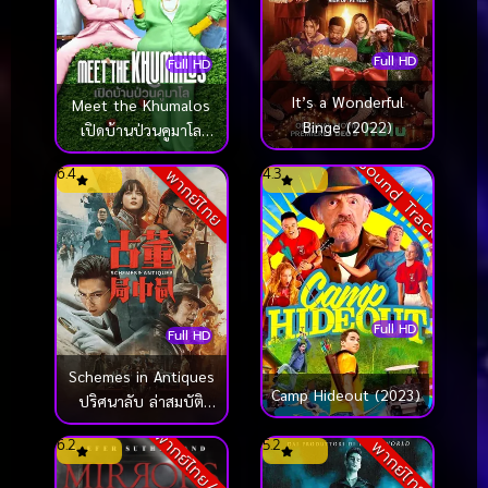
Full HD
Full HD
It’s a Wonderful
Meet the Khumalos
Binge (2022)
เปิดบ้านป่วนคูมาโล
(2025)
Sound Track
6.4
4.3
พากย์ไทย
Full HD
Full HD
Schemes in Antiques
Camp Hideout (2023)
ปริศนาลับ ล่าสมบัติ
สาบสูญ (2021)
พากย์ไทย/ซับ
6.2
5.2
พากย์ไทย