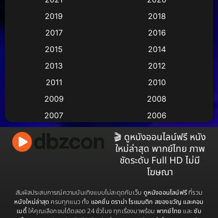
2019
2018
Animation แอนิเมชัน
(1)
2017
2016
Animation แอนิเมชั่น
(2)
2015
2014
Anthology
(2)
2013
2012
2011
2010
Apple TV
(17)
2009
2008
Apple TV+
(490)
2007
2006
Based on a True Story สร้างจากเรื่องจริง
(3)
2005
2004
🎬 ดูหนังออนไลน์ฟรี หนัง
ใหม่ล่าสุด พากย์ไทย ภาพ
2003
2002
Based on a True Story เรื่องจริง
(38)
ชัดระดับ Full HD ไม่มี
2001
2000
โฆษณา
Based on a True Story เรื่องจริง
(73)
1999
1998
สัมผัสประสบการณ์ความบันเทิงแบบไม่สะดุดกับเว็บ
ดูหนังออนไลน์ฟรี
ที่รวม
Based on Novel
(16)
1997
1996
หนังใหม่ล่าสุด
ครบทุกแนว ทั้ง
แอคชั่น ดราม่า โรแมนติก สยองขวัญ และคอม
เมดี้
ให้คุณเลือกชมได้ตลอด 24 ชั่วโมง ทุกเรื่องมาพร้อม
พากย์ไทย
และ
ซับ
1995
1994