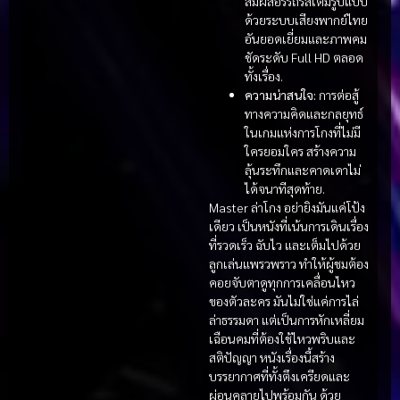
สัมผัสอรรถรสเต็มรูปแบบ
ด้วยระบบเสียงพากย์ไทย
อันยอดเยี่ยมและภาพคม
ชัดระดับ Full HD ตลอด
ทั้งเรื่อง.
ความน่าสนใจ:
การต่อสู้
ทางความคิดและกลยุทธ์
ในเกมแห่งการโกงที่ไม่มี
ใครยอมใคร สร้างความ
ลุ้นระทึกและคาดเดาไม่
ได้จนาทีสุดท้าย.
Master ล่าโกง อย่ายิงมันแค่โป้ง
เดียว เป็นหนังที่เน้นการเดินเรื่อง
ที่รวดเร็ว ฉับไว และเต็มไปด้วย
ลูกเล่นแพรวพราว ทำให้ผู้ชมต้อง
คอยจับตาดูทุกการเคลื่อนไหว
ของตัวละคร มันไม่ใช่แค่การไล่
ล่าธรรมดา แต่เป็นการหักเหลี่ยม
เฉือนคมที่ต้องใช้ไหวพริบและ
สติปัญญา หนังเรื่องนี้สร้าง
บรรยากาศที่ทั้งตึงเครียดและ
ผ่อนคลายไปพร้อมกัน ด้วย