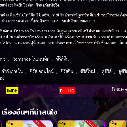
ยแพ้ เธอตัดสินใจซ่อน
ตัวตนที่แท้จริง
ักเต้น
เพื่อเข้าไปใกล้ชิด
จี๋ป๋อจ้าย
ภายใต้หน้ากากที่ถูกสร้างขึ้นอย่างระมัดระวัง ทั้งสอ
ตื่นเต้น ความหลงใหลเริ่มก่อตัวท่ามกลางการแฝงตัวและ
แผนการ
พันธ์แบบ
Enemies To Lovers
ความดึงดูดระหว่าง
อดีตนักโทษ
และ
เทพีนักรบ
กลา
่างฝ่ายต่างมี
วาระซ่อนเร้น
ของตัวเอง นี่คือเรื่องราวของ
ความรัก
การต่อสู้ และ
การท
ต็มไปด้วย
เวทมนตร์
สู่ห้วงเมฆา
มอบประสบการณ์
Romance
ที่ซับซ้อนและน่าติด
การ
,
Romance โรแมนติก
,
ซีรีส์จีน
กำลังภายใน
,
ซีรีส์ ออนไลน์
,
ซีรีส์จีน
,
ซีรีส์ใหม่
,
ดูซีรีส์
,
ดูซีรี
่อง
รับชม
IMDb
Full HD
22
เรื่องอื่นๆที่น่าสนใจ
7.1
6.6
7.5