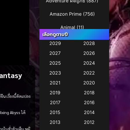
Adventure ผจญภัย
(887)
Amazon Prime
(756)
Animal
(11)
เลือกดูตามปี
Animation การ์ตูน
(29)
2029
2028
2027
2026
Animation การ์ตูน
(36)
2025
2024
Animation การ์ตูน
(245)
antasy
2023
2022
Animation อนิเมชั่น
(1)
2021
2020
2019
2018
Animation แอนิเมชัน
(1)
ส์จีน
เรื่องนี้ดัดแปลง
2017
2016
Animation แอนิเมชั่น
(2)
2015
2014
Jixing Abyss
ได้
Anthology
(2)
2013
2012
ยในชั่วข้ามคืน
หมิ