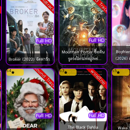
Sound Track
Soundtrack
ย
Full HD
Full HD
Boyfri
Mountain Porter ชื่อตัน
(2026) 
จูลวงโลกแห่งมู่เหย่
Broker (2022) จัดหารัก
(2022)
ack
Sound Track
5.4
6.3
5.5
พากย์ไทย
Full HD
Full HD
The Black Dahlia
Wake 