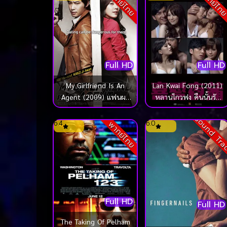
พากย์ไทย
พากย์ไท
Full HD
Full HD
My Girlfriend Is An
Lan Kwai Fong (2011)
Agent (2009) แฟนผม
หลานไกวฟง คืนนั้นรัก
เป็นสายลับ
ฝังใจ
Sound Tr
6.4
6.0
พากย์ไทย
Full HD
Full HD
The Taking Of Pelham