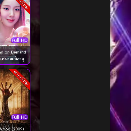
พากย์ไทย
1985
1984
Biography ชีวประวัติ
(68)
1983
1982
Biography ชีวิตจริง
(72)
1981
1980
Black Comedy
(16)
1979
1978
Full HD
1977
1976
Classic คลาสสิค
(1)
1975
1974
end on Demand
Classic หนังคลาสสิก
(266)
แฟนสมมติสะดุด
1973
1972
รัก
Classic หนังคลาสสิก
(23)
1971
1970
พากย์ไทย
1969
1968
Classic หนังคลาสสิก
(42)
1964
1963
Comedy คอมเมดี้
(1)
1962
1960
Comedy ตลก
(1,091)
1956
1954
Full HD
1950
1940
Comedy ตลก
(103)
Wood (2009)