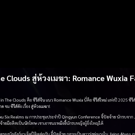
e Clouds สู่ห้วงเมฆา
:
Romance
Wuxia
F
 in The Clouds
คือ
ซีรีส์จีน
แนว
Romance
Wuxia
นี่คือ
ซีรีส์ใหม่
แห่งปี 2025
ซีรี
าด
ชม
ซีรีส์ดัง
เรื่อง
สู่ห้วงเมฆา
!
xu Six Realms
ณ การประชุมประจำปี
Qingyun Conference
จี๋ป๋อจ้าย
นักรบจาก
อจ้าย
มีอดีตเป็น
นักโทษ
เขาเอาชนะ
หมิงอี้
นักรบหญิงผู้ยิ่งใหญ่ได้
้ครองบัลลังก์มาเจ็ดปีติดต่อกัน
จี๋ป๋อจ้าย
กลายเป็นดาวรุ่งพุ่งแรงใน
Jixing Abyss
ภา