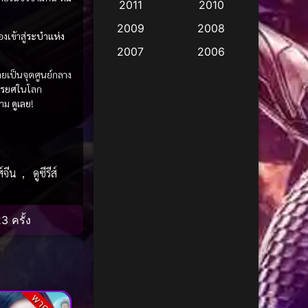
2011
2010
Apple TV
(17)
2009
2008
งเข้าสู่
ระบำแห่ง
Apple TV+
(490)
2007
2006
Based on a True Story
2005
2004
ยเป็นจุดศูนย์กลาง
สร้างจากเรื่องจริง
(3)
รยศ
ในโลก
2003
2002
ตาม
ดูเลย
!
Based on a True Story
2001
2000
เรื่องจริง
(38)
1999
1998
1997
1996
Based on a True Story
ส์จีน
,
ดูซีรีส์
เรื่องจริง
(73)
1995
1994
1993
1992
Based on Novel
(16)
3 ครั้ง
1991
1990
Betrayal
(1)
1989
1988
Biography
(3)
1987
1986