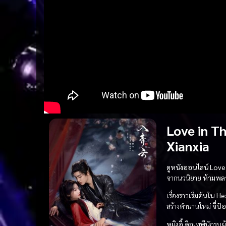
Love in Th
Xianxia
ดูหนังออนไลน์
Love
จากนวนิยาย
ห้ามพล
เรื่องราวเริ่มต้นใน
He
สร้างตำนานใหม่
จี๋ป๋
หมิงอี้
คือเทพีนักรบผู