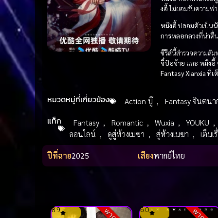
งอี้
ไม่ยอมรับความพ่า
หมิงอี้
ปลอมตัวเป็น
น
การหลอกลวง
ที่น่า
ซีรีส์
นี้สำรวจความสัม
จี๋ป๋อจ้าย
และ
หมิงอี้
ต
Fantasy Xianxia
ที่เ
หมวดหมู่ที่เกี่ยวข้อง
Action บู๊
,
Fantasy จินตนา
แท็ก
Fantasy
,
Romantic
,
Wuxia
,
YOUKU
,
ออนไลน์
,
ดูสู่ห้วงเมฆา
,
สู่ห้วงเมฆา
,
เต็มเรื
ปีที่ฉาย
2025
เสียง
พากย์ไทย
8.9
6.0