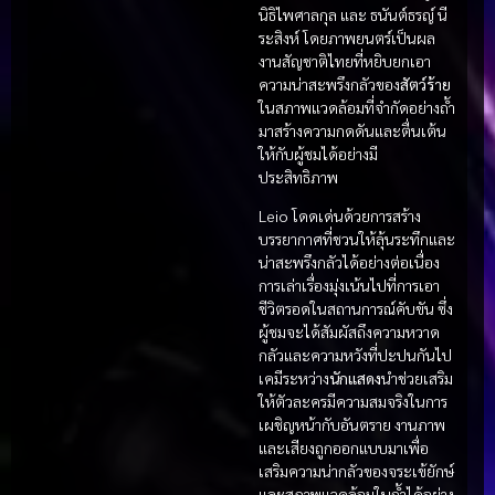
นิธิไพศาลกุล และ ธนันต์ธรญ์ นี
ระสิงห์ โดยภาพยนตร์เป็นผล
งานสัญชาติไทยที่หยิบยกเอา
ความน่าสะพรึงกลัวของ
สัตว์ร้าย
ในสภาพแวดล้อมที่จำกัดอย่างถ้ำ
มาสร้างความกดดันและตื่นเต้น
ให้กับผู้ชมได้อย่างมี
ประสิทธิภาพ
Leio โดดเด่นด้วยการสร้าง
บรรยากาศที่ชวนให้ลุ้นระทึกและ
น่าสะพรึงกลัวได้อย่างต่อเนื่อง
การเล่าเรื่องมุ่งเน้นไปที่การเอา
ชีวิตรอดในสถานการณ์คับขัน ซึ่ง
ผู้ชมจะได้สัมผัสถึงความหวาด
กลัวและความหวังที่ปะปนกันไป
เคมีระหว่าง
นักแสดง
นำช่วยเสริม
ให้ตัวละครมีความสมจริงในการ
เผชิญหน้ากับอันตราย งานภาพ
และเสียงถูกออกแบบมาเพื่อ
เสริมความน่ากลัวของจระเข้ยักษ์
และสภาพแวดล้อมในถ้ำได้อย่าง