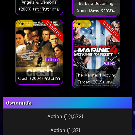
Angels & Demons
Barbara Becoming
(2009) เทวากับซาตาน
Shirin David จากบาร์
บาร่าสู่ชีริน ดาวิด
7.8
5.5
พากย์ไทย
พากย์ไทย
(2026)
Full HD
Full HD
The Marine 4 Moving
Crash (2004) คน…ผวา
Target (2015) เดอะ
มารีน 4 ล่านรก เป้า
สังหาร (ซับไทย)
ประเภทหนัง
Action บู๊
(1,572)
Action บู๊
(37)