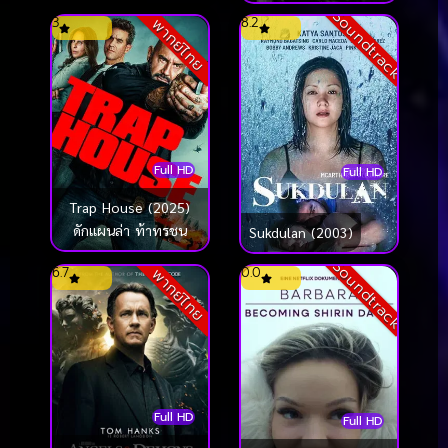
ก้าวของจูเลีย
Soundtrack
3
8.2
พากย์ไทย
Full HD
Full HD
Trap House (2025)
ดักแผนล่า ท้าทรชน
Sukdulan (2003)
Soundtrack
6.7
0.0
พากย์ไทย
Full HD
Full HD