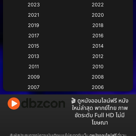
2023
2022
Animation อนิเมชั่น
(1)
2021
2020
2019
2018
Animation แอนิเมชัน
(1)
2017
2016
Animation แอนิเมชั่น
(2)
2015
2014
Anthology
(2)
2013
2012
2011
2010
Apple TV
(17)
2009
2008
Apple TV+
(490)
2007
2006
Based on a True Story สร้างจากเรื่องจริง
(3)
2005
2004
🎬 ดูหนังออนไลน์ฟรี หนัง
ใหม่ล่าสุด พากย์ไทย ภาพ
2003
2002
Based on a True Story เรื่องจริง
(38)
ชัดระดับ Full HD ไม่มี
2001
2000
โฆษณา
Based on a True Story เรื่องจริง
(73)
1999
1998
สัมผัสประสบการณ์ความบันเทิงแบบไม่สะดุดกับเว็บ
ดูหนังออนไลน์ฟรี
ที่รวม