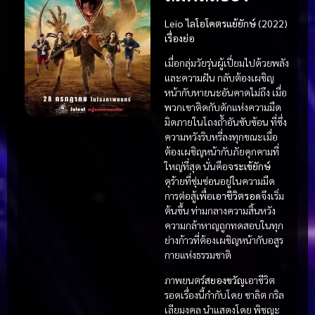
Leio ไลโอโคตรแย้ยักษ์ (2022)
เรื่องย่อ
เมื่อกลุ่มวัยรุ่นผู้เปี่ยมไปด้วยพลัง
และความฝัน กลับต้องเผชิญ
หน้ากับหายนะอันคาดไม่ถึง เมื่อ
พวกเขาติดกับดักแห่งความมืด
มิดภายในโถงถ้ำอันซับซ้อน ที่ซึ่ง
ความหวังริบหรี่ลงทุกขณะเมื่อ
ต้องเผชิญหน้ากับภัยคุกคามที่
ใหญ่ที่สุด นั่นคือ
จระเข้ยักษ์
ดุร้ายที่ซุ่มซ่อนอยู่ในความมืด
การต่อสู้เพื่อ
เอาชีวิตรอด
จึงเริ่ม
ต้นขึ้น ท่ามกลางความสิ้นหวัง
ความกล้าหาญถูกทดสอบในทุก
ย่างก้าวที่ต้องเผชิญหน้ากับอสูร
กายแห่งธรรมชาติ
ภาพยนตร์
สยองขวัญ
เอาชีวิต
รอดเรื่องนี้กำกับโดย ชาลิต กริล
เลียมงคล นำแสดงโดย พิชญะ