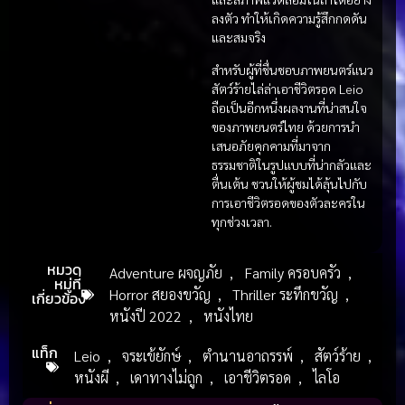
ลงตัว ทำให้เกิดความรู้สึกกดดัน
และสมจริง
สำหรับผู้ที่ชื่นชอบภาพยนตร์แนว
สัตว์ร้ายไล่ล่าเอาชีวิตรอด Leio
ถือเป็นอีกหนึ่งผลงานที่น่าสนใจ
ของภาพยนตร์ไทย ด้วยการนำ
เสนอภัยคุกคามที่มาจาก
ธรรมชาติในรูปแบบที่น่ากลัวและ
ตื่นเต้น ชวนให้ผู้ชมได้ลุ้นไปกับ
การเอาชีวิตรอดของตัวละครใน
ทุกช่วงเวลา.
หมวด
Adventure ผจญภัย
,
Family ครอบครัว
,
หมู่ที่
Horror สยองขวัญ
,
Thriller ระทึกขวัญ
,
เกี่ยวข้อง
หนังปี 2022
,
หนังไทย
แท็ก
Leio
,
จระเข้ยักษ์
,
ตำนานอาถรรพ์
,
สัตว์ร้าย
,
หนังผี
,
เดาทางไม่ถูก
,
เอาชีวิตรอด
,
ไลโอ