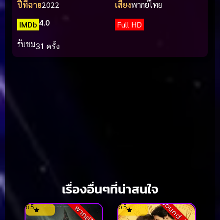
ปีที่ฉาย
2022
เสียง
พากย์ไทย
4.0
IMDb
Full HD
รับชม
31 ครั้ง
เรื่องอื่นๆที่น่าสนใจ
Sound Track
6.5
6.5
พากย์ไทย