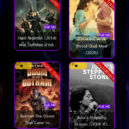
Full HD
Full HD
Halo Nightfall (2014)
เฮโล ไนท์ฟอล ผ่านรก
Bhool Chuk Maaf
ดาวมฤตยู
(2025)
Sound Track
Soundtrack
6.7
7.0
Full HD
Full HD
Batman The Doom
Julia’s Stepping
That Came to
Stones (2024) ย่าง
Gotham (2023)