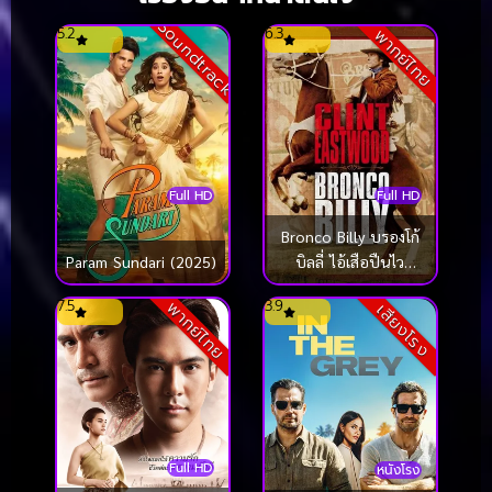
Soundtrack
5.2
6.3
พากย์ไทย
Full HD
Full HD
Bronco Billy บรองโก้
Param Sundari (2025)
บิลลี่ ไอ้เสือปืนไว
(1980)
7.5
3.9
พากย์ไทย
เสียงโรง
Full HD
หนังโรง