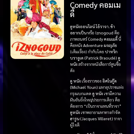
Comedy คอมเม
ดี้
ดูหนังออนไลน์ โอ้ราจา..ข้า
อยากเป็น
หรือ
Iznogoud
คือ
ภาพยนตร์
Comedy คอมเมดี้
นี่
คือหนัง
Adventure ผจญภัย
(เต็มเรื่อง) กำกับโดย
ปาทริก
บราอูเด (Patrick Braoudé)
ดู
หนัง
สร้างจากหนังสือการ์ตูนชื่อ
ดัง
ดู หนัง
เรื่องราวของ
อิศโนกู๊ด
(Michaël Youn)
มหาอุปราชแห่ง
กรุงแบกแดด
ดู หนัง
เขามีความ
ฝันอันยิ่งใหญ่ประการเดียว คือ
ต้องการ “เป็นราจาแทนที่ราจา”
ดูหนัง
เขาพยายามหาทางกำจัด
ฮารูน (Jacques Villeret)
ราจา
ผู้ใจดี