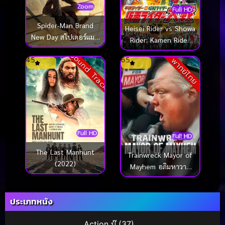
Zoom
Full HD
Spider-Man Brand
Heisei Rider vs Showa
New Day สไปเดอร์แมน
Rider: Kamen Rider
แบรนด์ นิว เดย์ (2026)
Taisen feat. Super
Sound Track
4.5
6.5
พากย์ไทย
Sentai (2014) อภิมหา
ศึกมาสค์ไรเดอร์
Full HD
Full HD
The Last Manhunt
Trainwreck Mayor of
(2022)
Mayhem อภิมหาวาย
ป่วง นายกเทศมนตรีแห่ง
ความโกลาหล (2025)
ประเภทหนัง
Action บู๊
(37)