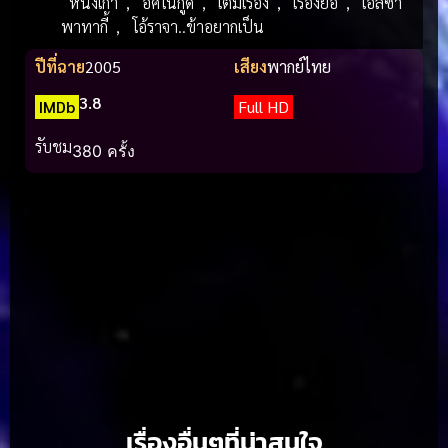
หนังเก่า
,
อิศโนกู๊ด
,
เต็มเรื่อง
,
เรื่องย่อ
,
เอลซ่า
พาทากี้
,
โอ้ราจา..ข้าอยากเป็น
ปีที่ฉาย
2005
เสียง
พากย์ไทย
3.8
IMDb
Full HD
รับชม
380 ครั้ง
เรื่องอื่นๆที่น่าสนใจ