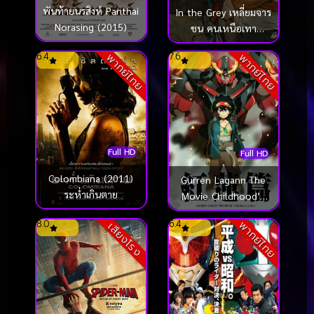
พันท้ายนรสิงห์ Panthai
In the Grey เหลี่ยมจาร
Norasing (2015)
ชน คนเหนือเทา
(2026)
6.4
7.6
พากย์ไทย
พากย์ไทย
Full HD
Full HD
Colombiana (2011)
Gurren Lagann The
ระห่ำเกินตาย
Movie Childhood’s
End (2008)
8.0
6.4
พากย์ไทย
เสียงโรง