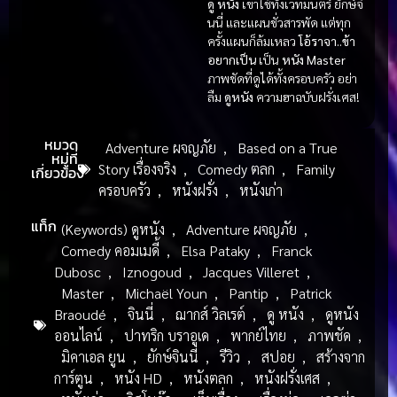
ดู หนัง
เขาใช้ทั้งเวทมนตร์ ยักษ์จิ
นนี่ และแผนชั่วสารพัด แต่ทุก
ครั้งแผนก็ล้มเหลว
โอ้ราจา..ข้า
อยากเป็น
เป็น
หนัง Master
ภาพชัดที่ดูได้ทั้งครอบครัว อย่า
ลืม
ดูหนัง
ความฮาฉบับฝรั่งเศส!
หมวด
Adventure ผจญภัย
,
Based on a True
หมู่ที่
Story เรื่องจริง
,
Comedy ตลก
,
Family
เกี่ยวข้อง
ครอบครัว
,
หนังฝรั่ง
,
หนังเก่า
แท็ก
(Keywords) ดูหนัง
,
Adventure ผจญภัย
,
Comedy คอมเมดี้
,
Elsa Pataky
,
Franck
Dubosc
,
Iznogoud
,
Jacques Villeret
,
Master
,
Michaël Youn
,
Pantip
,
Patrick
Braoudé
,
จินนี่
,
ฌากส์ วิลเรต์
,
ดู หนัง
,
ดูหนัง
ออนไลน์
,
ปาทริก บราอูเด
,
พากย์ไทย
,
ภาพชัด
,
มิคาเอล ยูน
,
ยักษ์จินนี่
,
รีวิว
,
สปอย
,
สร้างจาก
การ์ตูน
,
หนัง HD
,
หนังตลก
,
หนังฝรั่งเศส
,