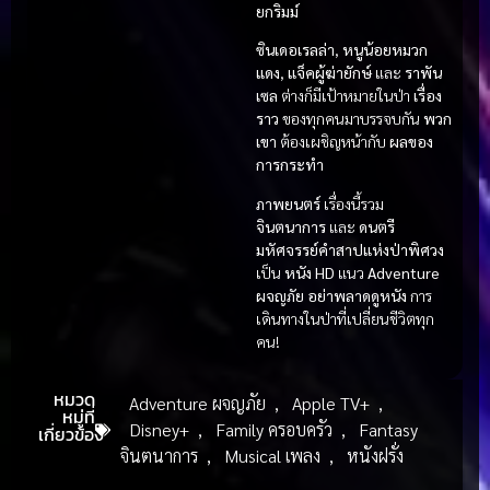
ยกริมม์
ซินเดอเรลล่า
,
หนูน้อยหมวก
แดง
,
แจ็คผู้ฆ่ายักษ์
และ
ราพัน
เซล
ต่างก็มีเป้าหมายในป่า
เรื่อง
ราว
ของทุกคนมาบรรจบกัน
พวก
เขา
ต้องเผชิญหน้ากับ
ผลของ
การกระทำ
ภาพยนตร์
เรื่องนี้รวม
จินตนาการ
และ
ดนตรี
มหัศจรรย์คำสาปแห่งป่าพิศวง
เป็น
หนัง HD
แนว
Adventure
ผจญภัย
อย่าพลาดดูหนัง
การ
เดินทางในป่าที่เปลี่ยนชีวิตทุก
คน!
หมวด
Adventure ผจญภัย
,
Apple TV+
,
หมู่ที่
Disney+
,
Family ครอบครัว
,
Fantasy
เกี่ยวข้อง
จินตนาการ
,
Musical เพลง
,
หนังฝรั่ง