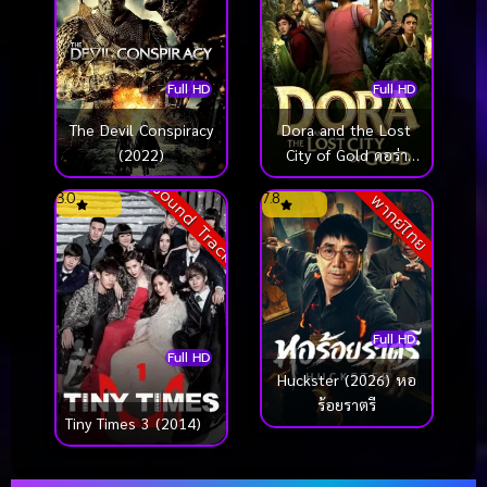
Full HD
Full HD
The Devil Conspiracy
Dora and the Lost
(2022)
City of Gold ดอร่า
และเมืองทองคำที่
Sound Track
3.0
7.8
พากย์ไทย
สาบสูญ (2019)
Full HD
Full HD
Huckster (2026) หอ
ร้อยราตรี
Tiny Times 3 (2014)