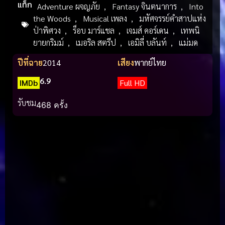
แท็ก
Adventure ผจญภัย
,
Fantasy จินตนาการ
,
Into
the Woods
,
Musical เพลง
,
มหัศจรรย์คำสาปแห่ง
ป่าพิศวง
,
ร็อบ มาร์แชล
,
เจมส์ คอร์เดน
,
เทพนิ
ยายกริมม์
,
เมอริล สตรีป
,
เอมิลี่ บลันท์
,
แม่มด
ปีที่ฉาย
2014
เสียง
พากย์ไทย
6.9
IMDb
Full HD
รับชม
468 ครั้ง