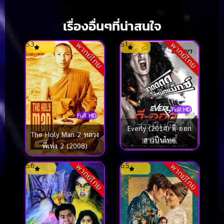
เรื่องอื่นๆที่น่าสนใจ
5.3
5.1
พากย์ไทย
พากย์ไทย
Full HD
Full HD
Everly (2014) ดี-ออก
The Holy Man 2 หลวง
สาวปืนโหด
พี่เท่ง 2 (2008)
5.6
6.5
พากย์ไทย
พากย์ไทย