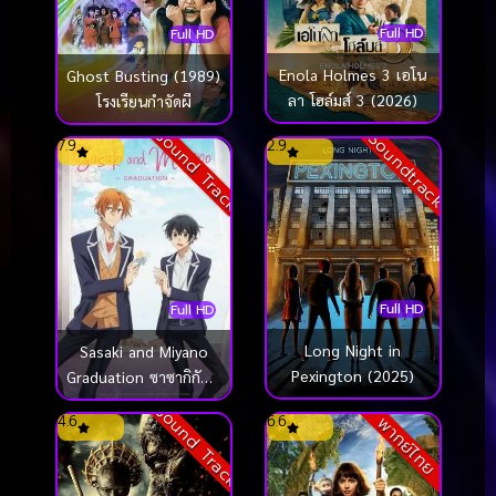
Full HD
Full HD
Enola Holmes 3 เอโน
Ghost Busting (1989)
ลา โฮล์มส์ 3 (2026)
โรงเรียนกำจัดผี
Sound Track
Soundtrack
7.9
2.9
Full HD
Full HD
Long Night in
Sasaki and Miyano
Pexington (2025)
Graduation ซาซากิกับมิ
ยาโนะ เดอะ มูฟวี่ ภาค
Sound Track
4.6
6.6
พากย์ไทย
จบการศึกษา (2023)