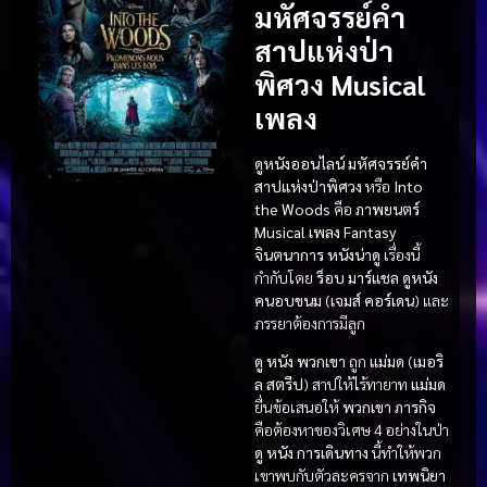
มหัศจรรย์คำ
สาปแห่งป่า
พิศวง Musical
เพลง
ดูหนังออนไลน์ มหัศจรรย์คำ
สาปแห่งป่าพิศวง
หรือ
Into
the Woods
คือ
ภาพยนตร์
Musical เพลง
Fantasy
จินตนาการ
หนังน่าดู
เรื่องนี้
กำกับโดย
ร็อบ มาร์แชล
ดูหนัง
คนอบขนม
(
เจมส์ คอร์เดน
) และ
ภรรยาต้องการมีลูก
ดู หนัง
พวกเขา
ถูก
แม่มด
(
เมอริ
ล สตรีป
) สาปให้ไร้ทายาท
แม่มด
ยื่นข้อเสนอให้
พวกเขา
ภารกิจ
คือต้องหาของวิเศษ 4 อย่างในป่า
ดู หนัง
การเดินทาง
นี้ทำให้พวก
เขาพบกับตัวละครจาก
เทพนิยา