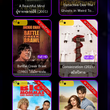
Detective Dee The
A Beautiful Mind
Ghosts in Weird Town
ผู้ชายหลายมิติ (2001)
ตี๋เหรินเจี๋ย เมืองผี
6.2
5.6
พากย์ไทย
พากย์ไทย
ซากศพ (2025)
Full HD
Full HD
Battle Creek Brawl
Consecration (2023)
(1980) ไอ้มังกรถล่ม
สถิตปีศาจ
ปฐพี
4.5
6.9
พากย์ไทย
พากย์ไทย