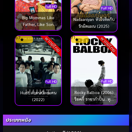
Full HD
Full HD
Big Mommas Like
Nadaaniyan หัวใจติดกับ
Father, Like Son
รักผิดแผน (2025)
(2011) บิ๊กมาม่าส์ 3
6.7
7.1
พ่อลูกครอบครัวต่อม
พากย์ไทย
พากย์ไทย
หลุด
Full HD
Full HD
Rocky Balboa (2006)
Hunt ล่าคนปลอมคน
ร็อคกี้ ราชากำปั้น…ทุบ
(2022)
สังเวียน
ประเภทหนัง