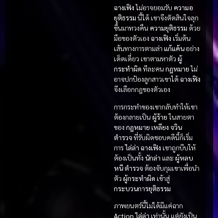
ฉางเฟิง
ไม่อาจยอมรับ
ความอ
ยุติธรรม
นี้ได้ เขาจึงตัดสินใจลุก
ขึ้นมาทวงคืน
ความยุติธรรม
ด้วย
มือของตัวเอง
ฉางเฟิง
เริ่มต้น
เส้นทางการตามล่า
แก้แค้น
อย่าง
เด็ดเดี่ยว เขาตามหาตัว
ผู้
กระทำผิด
ทีละคน
กฎหมาย
ไม่
อาจปกป้องลูกสาวเขาได้
ฉางเฟิง
จึงเลือกกฎของตัวเอง
การกระทำของเขากลับทำให้เขา
ต้องกลายเป็น
ผู้ร้าย
ในสายตา
ของ
กฎหมาย
เหลียง จวิน
ตำรวจ
ที่รับผิดชอบคดีนี้ก็เริ่ม
การ
ไล่ล่า
ฉางเฟิง
เขาถูกบีบให้
ต้องเป็นทั้ง
นักล่า
และ
ผู้หลบ
หนี
ตำรวจ
ต้องจับกุมเขาเพื่อนำ
ตัว
ผู้กระทำผิด
เข้าสู่
กระบวนการยุติธรรม
ภาพยนตร์นี้ไม่ได้มีแค่ฉาก
Action ไล่ล่า
เท่านั้น แต่ยังเป็น