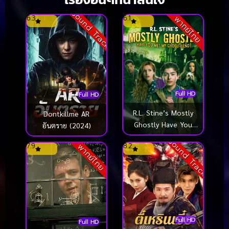
Sound Track
6.3
6.1
พากย์ไทย
Full HD
Full HD
R.L. Stine’s Mostly
Dontkillme AR
Ghostly Have You
อันตราย (2024)
Met My Ghoulfriend?
Sound Track
7.9
8.2
พากย์ไทย
(2014) ขบวนการกุ๊กกุ๊ก
กู๋ ตอนเพื่อนซี้ผีจอม
ป่วน 2
Full HD
Full HD