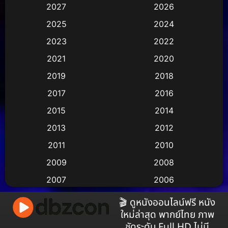
2027
2026
Animation การ์ตูน
(247)
2025
2024
Animation การ์ตูน
(29)
2023
2022
Animation อนิเมชั่น
(1)
2021
2020
2019
2018
Animation แอนิเมชัน
(1)
2017
2016
Animation แอนิเมชั่น
(2)
2015
2014
Anthology
(2)
2013
2012
2011
2010
Apple TV
(17)
2009
2008
Apple TV+
(490)
2007
2006
Based on a True Story สร้างจากเรื่องจริง
(3)
2005
2004
🎬 ดูหนังออนไลน์ฟรี หนัง
ใหม่ล่าสุด พากย์ไทย ภาพ
2003
2002
Based on a True Story เรื่องจริง
(38)
ชัดระดับ Full HD ไม่มี