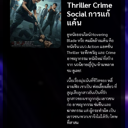
Thriller
Crime
Social
การแก้
แค้น
ดูหนังออนไลน์
Hovering
Blade
หรือ
คมมีดล้างแค้น
คือ
หนังจีน
แนว
Action แอคชั่น
Thriller ระทึกขวัญ
และ
Crime
อาชญากรรม
หนังใหม่
ที่สร้าง
จาก
นวนิยายญี่ปุ่น
ห้ามพลาด
ชม
ดูเลย
!
เนื้อเรื่องมุ่งเน้นที่ชีวิตของ
หลี่
ฉางเฟิง
เขาเป็น
พ่อเลี้ยงเดี่ยว
ที่
สูญเสียลูกสาวอันเป็นที่รัก
ลูกสาวของเขาถูกกลุ่ม
เยาวชน
ก่อ
อาชญากรรม
ข่มขืน
และ
ฆาตกรรม
แต่
ผู้กระทำผิด
เป็น
เยาวชน
พวกเขาจึงไม่ได้รับ
โทษ
ที่สาสม