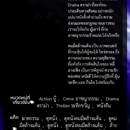
Drama ดราม่า
ที่สะท้อน
ประเด็นทางสังคม
อย่างหนัก
แน่น หนังตั้งคำถามถึง
ความ
อ่อนแอของกฎหมายเยาวชน
เราจะให้อภัย
ผู้เยาว์
ที่ก่อ
อาชญากรรมร้ายแรง
ได้จริงหรือ
คมมีดล้างแค้น
เป็น
ภาพยนตร์
ที่กระตุ้นให้ผู้ชมได้
ไตร่ตรอง
ถึง
ความหมายของ
ความยุติธรรม
ที่แท้จริง การตัดสินใจของ
หลี่
ฉางเฟิง
เป็นการพิสูจน์
ความรัก
ของพ่อ
หนังดี
ให้ความรู้สึกที่
ลุ้น
ระทึก
และ
กินใจ
ไปพร้อมกัน
หมวดหมู่ที่
Action บู๊
,
Crime อาชญากรรม
,
Drama
เกี่ยวข้อง
ดราม่า
,
Thriller ระทึกขวัญ
,
หนังจีน
แท็ก
ฆาตกรรม
,
ดุหนัง
,
ดุหนังคมมีดล้างแค้น
,
ดูคม
มีดล้างแค้น
,
ดูหนัง
,
ดูหนังคมมีดล้างแค้น
,
ล้าง