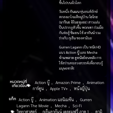
ขึ้นไปบนผิวโลก
วันหนึ่ง
กันเมน
หุ่นยนต์ยักษ์
ตกลงมาโจมตีหมู่บ้าน
โยโกะ
(
มารินะ อิโนะอุเอะ
) สาวแม่น
ปืนปรากฏตัวขึ้น
พวกเขา
ร่วมมือ
กันต่อสู้
ชิมอน
ใช้
ลากันน์
รวม
ร่างกับ
กุเร็น
ของคามินะ
Gurren Lagann
เป็น
หนัง HD
แนว
Action บู๊
และ
Mecha
ห้ามพลาด
ดูหนังย้อนหลัง
การ
ใช้สว่านทะลวงสวรรค์เพื่อกอบกู้
มนุษยชาติ!
หมวดหมู่ที่
Action บู๊
,
Amazon Prime
,
Animation
เกี่ยวข้อง
การ์ตูน
,
Apple TV+
,
หนังญี่ปุ่น
แท็ก
Action บู๊
,
Animation แอนิเมชัน
,
Gurren
Lagann The Movie
,
Mecha
,
Sci-Fi
วิทยาศาสตร์
,
กุเร็นลากันน์ เดอะมูฟวี่ ภาค 1
,
คามิ