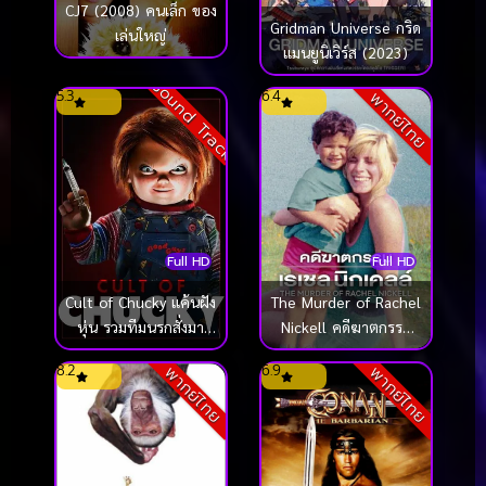
CJ7 (2008) คนเล็ก ของ
Gridman Universe กริด
เล่นใหญ่
แมนยูนิเวิร์ส (2023)
Sound Track
5.3
6.4
พากย์ไทย
Full HD
Full HD
Cult of Chucky แค้นฝัง
The Murder of Rachel
หุ่น รวมทีมนรกสั่งมา
Nickell คดีฆาตกรรม
เชือด (2017)
เรเชล นิกเคลล์ (2026)
8.2
6.9
พากย์ไทย
พากย์ไทย