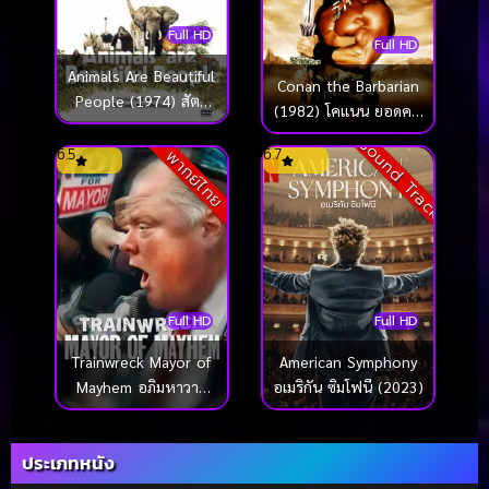
Full HD
Full HD
Animals Are Beautiful
Conan the Barbarian
People (1974) สัตว์
(1982) โคแนน ยอดคน
โลกผู้น่ารัก
แดนเถื่อน
Sound Track
6.5
6.7
พากย์ไทย
Full HD
Full HD
Trainwreck Mayor of
American Symphony
Mayhem อภิมหาวาย
อเมริกัน ซิมโฟนี (2023)
ป่วง นายกเทศมนตรีแห่ง
ความโกลาหล (2025)
ประเภทหนัง