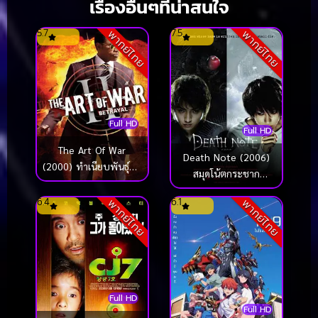
เรื่องอื่นๆที่น่าสนใจ
5.7
7.5
พากย์ไทย
พากย์ไทย
Full HD
Full HD
The Art Of War
Death Note (2006)
(2000) ทำเนียบพันธุ์ฆ่า
สมุดโน้ตกระชาก
สงครามจับตาย
วิญญาณ
6.4
6.1
พากย์ไทย
พากย์ไทย
Full HD
Full HD