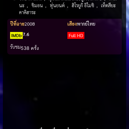
นะ
,
ชิมอน
,
หุ่นยนต์
,
ฮิโรยูกิ อิไมชิ
,
เท็ตสึยะ
คาคิฮาระ
ปีที่ฉาย
2008
เสียง
พากย์ไทย
7.6
IMDb
Full HD
รับชม
538 ครั้ง