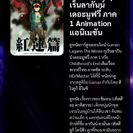
เร็นลากันน์
เดอะมูฟวี่ ภาค
1 Animation
แอนิเมชัน
ดูหนังการ์ตูนออนไลน์ Gurren
Lagann The Movie กุเร็นลากัน
น์ เดอะมูฟวี่ ภาค 1
หรือ
Childhood’s End
เต็มเรื่อง
พากย์ไทย
ภาพชัด
ระดับ
HD/Master
ได้ที่นี่
หนังน่าดู
จากสตูดิโอ Gainax กำกับโดย
ฮิ
โรยูกิ อิไมชิ
ดูหนัง
เรื่องราวของ
ชิมอน
(
เท็ตสึ
ยะ คาคิฮาระ
) เด็กหนุ่มนักขุด
เจาะในหมู่บ้านใต้ดิน
เขา
ค้นพบ
สว่านเล็ก ๆ และหุ่นยนต์ใบหน้า
ยักษ์ที่ชื่อ
ลากันน์
คามินะ
(
คัตสึ
ยูกิ โคนิชิ
) ลูกพี่ของเขาฝันอยาก