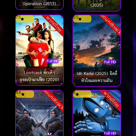
Operation (2013)
(2025)
ปฏิบัติการลับ กับเมียสุด
Soundtrack
7.5
6.5
พากย์ไทย
เลิฟ (ซับไทย)
Full HD
Full HD
Lootcase ยกเค้า
Idli Kadai (2025) อิดลี่
กระเป๋ามาเฟีย (2020)
หัวใจและความฝัน
Soundtrack
4.6
8
พากย์ไทย
Full HD