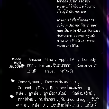
โดเวลล์
)
โปรดิวเซอร์
เขา
พยายามพิชิตใจ
เธอ
ด้วยการ
เรียนรู้
ตัวตน
ของ
เธอ
ภาพยนตร์
เรื่องนี้แสดง
การ
เปลี่ยนแปลง
ของ
ฟิล
วันรักจง
กลม
เป็น
หนัง HD
แนว
Fantasy
จินตนาการ
อย่าพลาดดูหนัง
การตามหา
รักแท้
และ
ความ
หมาย
ของ
ชีวิต
!
หมวด
Amazon Prime
,
Apple TV+
,
Comedy
หมู่ที่
ตลก
,
Fantasy จินตนาการ
,
Romance โร
เกี่ยวข้อง
แมนติก
,
Travel
,
หนังฝรั่ง
แท็ก
Comedy ตลก
,
Fantasy จินตนาการ
,
Groundhog Day
,
Romance โรแมนติก
,
ดู
หนัง
,
ดูหนัง
,
ดูหนังออนไลน์
,
บิลล์ เมอร์เรย์
,
พากย์ไทย
,
วนซ้ำเวลา
,
วัน Groundhog
,
วันรัก
จงกลม
,
หนัง HD
,
แอนดี้ แม็คโดเวลล์
,
แฮโรลด์