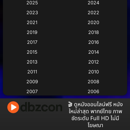
2025
2024
Animation การ์ตูน
(36)
2023
2022
Animation อนิเมชั่น
(1)
2021
2020
2019
2018
Animation แอนิเมชัน
(1)
2017
2016
Animation แอนิเมชั่น
(2)
2015
2014
Anthology
(2)
2013
2012
2011
2010
Apple TV
(17)
2009
2008
Apple TV+
(490)
2007
2006
Based on a True Story สร้างจากเรื่องจริง
(3)
2005
2004
🎬 ดูหนังออนไลน์ฟรี หนัง
ใหม่ล่าสุด พากย์ไทย ภาพ
2003
2002
Based on a True Story เรื่องจริง
(38)
ชัดระดับ Full HD ไม่มี
2001
2000
โฆษณา
Based on a True Story เรื่องจริง
(73)