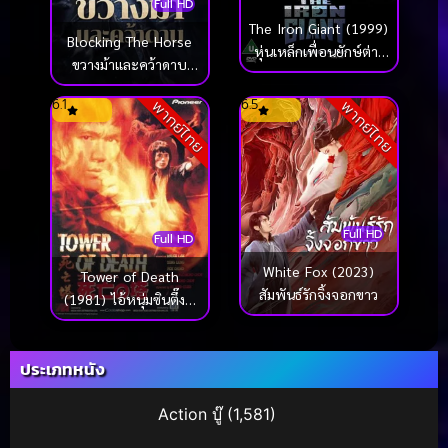
Full HD
The Iron Giant (1999)
Blocking The Horse
หุ่นเหล็กเพื่อนยักษ์ต่าง
ขวางม้าและคว้าดาบ
โลก
(2024)
6.1
6.5
พากย์ไทย
พากย์ไทย
Full HD
Full HD
White Fox (2023)
Tower of Death
สัมพันธ์รักจิ้งจอกขาว
(1981) ไอ้หนุ่มซินตึ๊ง…
ระห่ำแตก
ประเภทหนัง
Action บู๊
(1,581)