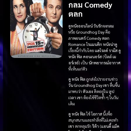
กลม Comedy
ตลก
ดูหนังออนไลน์ วันรักจงกลม
หรือ
Groundhog Day
คือ
ภาพยนตร์
Comedy ตลก
Romance โรแมนติก
หนังน่าดู
เรื่องนี้กำกับโดย
แฮโรลด์ รามิส
ดู
หนัง
ฟิล คอนเนอร์ส
(
บิลล์ เม
อร์เรย์
) เป็น
นักพยากรณ์อากาศ
ที่เห็นแก่ตัว
ดู หนัง
ฟิล
ถูกส่งไปรายงานข่าว
วัน Groundhog Day
เขา
ตื่นขึ้น
มาพบว่า
ตัวเอง
ติดอยู่ใน
ลูป
เวลา
เขา
ต้องใช้ชีวิตซ้ำ ๆ ในวัน
เดิม
ดู หนัง
ฟิล
ใช้
โอกาส
นี้เพื่อ
สนุกสนานและทำสิ่งที่ไม่เคยทำ
เขา
ตกหลุมรัก
ริต้า
(
แอนดี้ แม็ค