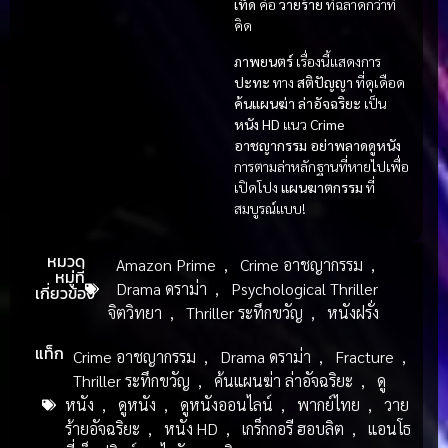
เท็ด
คือ
วายร้าย
ที่ฉลาดกว่าที่
คิด
ภาพยนตร์
เรื่องนี้แสดงการ
ปะทะ
ทาง
สติปัญญา
ที่ดุเดือด
ค้นแผนฆ่า ล่าอัจฉริยะ
เป็น
หนัง HD
แนว
Crime
อาชญากรรม
อย่าพลาดดูหนัง
การตามล่าหลักฐานที่หายไปเพื่อ
เปิดโปง
แผนฆาตกรรม
ที่
สมบูรณ์แบบ!
หมวด
Amazon Prime
,
Crime อาชญากรรม
,
หมู่ที่
Drama ดราม่า
,
Psychological Thriller
เกี่ยวข้อง
จิตวิทยา
,
Thriller ระทึกขวัญ
,
หนังฝรั่ง
แท็ก
Crime อาชญากรรม
,
Drama ดราม่า
,
Fracture
,
Thriller ระทึกขวัญ
,
ค้นแผนฆ่า ล่าอัจฉริยะ
,
ดู
หนัง
,
ดูหนัง
,
ดูหนังออนไลน์
,
พากย์ไทย
,
วาย
ร้ายอัจฉริยะ
,
หนัง HD
,
เกร็กกอรี ฮอบลิต
,
แอนโธ