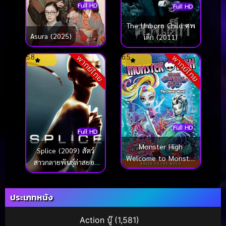
Full HD
Full HD
The Unborn Child ศพ
Asura (2025)
เด็ก (2011)
5.8
6.5
พากย์ไทย
พากย์ไทย
Full HD
Full HD
Monster High
Splice (2009) สัตว์
Welcome to Monster
สาวกลายพันธุ์ล่าสยอง
High (2016) เวลคัม ทู
โลก
มอนสเตอร์ไฮ กำเนิด
โรงเรียนปีศาจ
ประเภทหนัง
Action บู๊
(1,581)