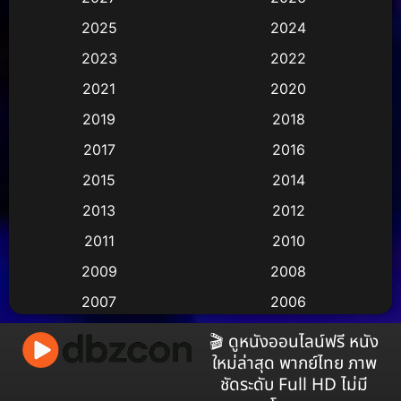
2025
2024
Animation การ์ตูน
(36)
2023
2022
Animation อนิเมชั่น
(1)
2021
2020
2019
2018
Animation แอนิเมชัน
(1)
2017
2016
Animation แอนิเมชั่น
(2)
2015
2014
Anthology
(2)
2013
2012
2011
2010
Apple TV
(17)
2009
2008
Apple TV+
(490)
2007
2006
Based on a True Story สร้างจากเรื่องจริง
(3)
2005
2004
🎬 ดูหนังออนไลน์ฟรี หนัง
ใหม่ล่าสุด พากย์ไทย ภาพ
2003
2002
Based on a True Story เรื่องจริง
(38)
ชัดระดับ Full HD ไม่มี
2001
2000