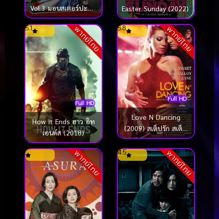
Vol.3 มอนสเตอร์ปะทะ
Easter Sunday (2022)
เอเลี่ยน ชุด 3
5.1
5.8
พากย์ไทย
พากย์ไทย
Full HD
Full HD
Love N Dancing
How It Ends ฮาว อิท
(2009) สเต็ปรัก สเต็ป
เอนด์ส (2018)
ฝัน
4.5
พากย์ไทย
พากย์ไทย