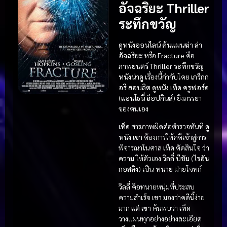
อัจฉริยะ Thriller
ระทึกขวัญ
ดูหนังออนไลน์ ค้นแผนฆ่า ล่า
อัจฉริยะ
หรือ
Fracture
คือ
ภาพยนตร์
Thriller ระทึกขวัญ
หนังน่าดู
เรื่องนี้กำกับโดย
เกร็กก
อรี ฮอบลิต
ดูหนัง
เท็ด ครูฟอร์ด
(
แอนโธนี่ ฮ็อปกินส์
) ยิงภรรยา
ของตนเอง
เท็ด
สารภาพผิดต่อตำรวจทันที
ดู
หนัง
เขา
ต้องการให้คดีเข้าสู่การ
พิจารณาในศาล
เท็ด
ตัดสินใจ
ว่า
ความ
ให้ตัวเอง
วิลลี่ บีชัม
(
ไรอัน
กอสลิง
) เป็น
ทนาย
ฝ่ายโจทก์
วิลลี่
คือทนายหนุ่มที่ประสบ
ความสำเร็จ
เขา
มองว่าคดีนี้ง่าย
มาก
แต่
เขา
ค้นพบว่า
เท็ด
วางแผนทุกอย่างอย่างละเอียด