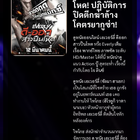
โหด! ปฏิบัติการ
ปิดตึกฆ่าล้าง
โคตรยากูซ่า!
ดูหนังออนไลน์
เอเวอร์ลี่ ดีออก
สาวปืนโหด
หรือ
Everly
เต็ม
เรื่อง
พากย์ไทย
ภาพชัด
ระดับ
HD/Master
ได้ที่นี่
หนังน่าดู
แนว
Action บู๊
สุดระห่ำ เรื่องนี้
กำกับโดย
โจ ลินช์
ดูหนัง
เอเวอร์ลี่
(
ซัลมา ฮาเยก
)
เป็นโสเภณีที่โชคร้าย
เธอ
ถูกขัง
อยู่ในอพาร์ทเมนท์
เธอ
เคย
ทำงานให้
ไทโกะ
(
ฮิโรยูกิ วาตา
นาเบะ
) หัวหน้ายากูซ่าผู้ทรง
อิทธิพล
เอเวอร์ลี่
ตัดสินใจหัก
หลังองค์กร
ไทโกะ
ส่งนักฆ่าจำนวนมากมา
จัดการเธอ
ดู หนัง
เอเวอร์ลี่
ต้อง