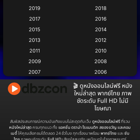
2019
2018
Animation แอนิเมชัน
(1)
2017
2016
Animation แอนิเมชั่น
(2)
2015
2014
Anthology
(2)
2013
2012
2011
2010
Apple TV
(17)
2009
2008
Apple TV+
(490)
2007
2006
Based on a True Story สร้างจากเรื่องจริง
(3)
2005
2004
🎬 ดูหนังออนไลน์ฟรี หนัง
ใหม่ล่าสุด พากย์ไทย ภาพ
2003
2002
Based on a True Story เรื่องจริง
(38)
ชัดระดับ Full HD ไม่มี
2001
2000
โฆษณา
Based on a True Story เรื่องจริง
(73)
1999
1998
สัมผัสประสบการณ์ความบันเทิงแบบไม่สะดุดกับเว็บ
ดูหนังออนไลน์ฟรี
ที่รวม
Based on Novel
(16)
1997
1996
หนังใหม่ล่าสุด
ครบทุกแนว ทั้ง
แอคชั่น ดราม่า โรแมนติก สยองขวัญ และคอม
เมดี้
ให้คุณเลือกชมได้ตลอด 24 ชั่วโมง ทุกเรื่องมาพร้อม
พากย์ไทย
และ
ซับ
1995
1994
Betrayal
(1)
ไทย
ภาพคมชัดระดับ
Full HD
เสียงใสสมจริง เหมือนดูในโรงภาพยนตร์