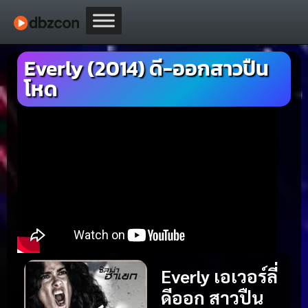
Everly (2014) ดี-ออกสาวปืน
โหด
Everly เอเวอร์ลี่
ดีออก สาวปืน