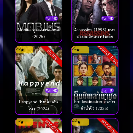
Full HD
Full HD
Mobius ลูปเวลาพลิกคดี
Assassins (1995) มหา
(2025)
ประลัยตัดมหาประลัย
Sound Track
6.8
5.5
ซับไทย
Full HD
Full HD
Predestination คืนชีพ
Happyend วันที่โลกสั่น
ลำน้ำชิง (2025)
ไหว (2024)
4.5
2.0
พากย์ไทย
พากย์ไทย