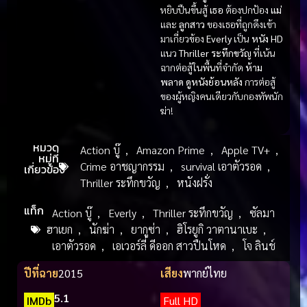
หยิบปืนขึ้นสู้
เธอ
ต้องปกป้อง
แม่
และ
ลูกสาว
ของเธอที่ถูกดึงเข้า
มาเกี่ยวข้อง
Everly
เป็น
หนัง HD
แนว
Thriller ระทึกขวัญ
ที่เน้น
ฉากต่อสู้ในพื้นที่จำกัด
ห้าม
พลาด
ดูหนังย้อนหลัง
การต่อสู้
ของผู้หญิงคนเดียวกับกองทัพนัก
ฆ่า!
หมวด
Action บู๊
,
Amazon Prime
,
Apple TV+
,
หมู่ที่
Crime อาชญากรรม
,
survival เอาตัวรอด
,
เกี่ยวข้อง
Thriller ระทึกขวัญ
,
หนังฝรั่ง
แท็ก
Action บู๊
,
Everly
,
Thriller ระทึกขวัญ
,
ซัลมา
ฮาเยก
,
นักฆ่า
,
ยากูซ่า
,
ฮิโรยูกิ วาตานาเบะ
,
เอาตัวรอด
,
เอเวอร์ลี่ ดีออก สาวปืนโหด
,
โจ ลินช์
ปีที่ฉาย
2015
เสียง
พากย์ไทย
5.1
IMDb
Full HD