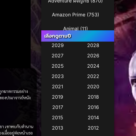
Adventure ผจญภัย
(870)
Amazon Prime
(753)
Animal
(11)
เลือกดูตามปี
Animation การ์ตูน
(241)
2029
2028
2027
2026
Animation การ์ตูน
(29)
2025
2024
Animation การ์ตูน
(36)
2023
2022
Animation อนิเมชั่น
(1)
2021
2020
็ถูกฆาตกรรมอย่าง
2019
2018
ับของปรมาจารย์หนัง
Animation แอนิเมชัน
(1)
2017
2016
Animation แอนิเมชั่น
(2)
2015
2014
Anthology
(2)
รรยา เขาพบกับตำนาน
2013
2012
งเมื่ออยู่ต่อหน้าเธอ