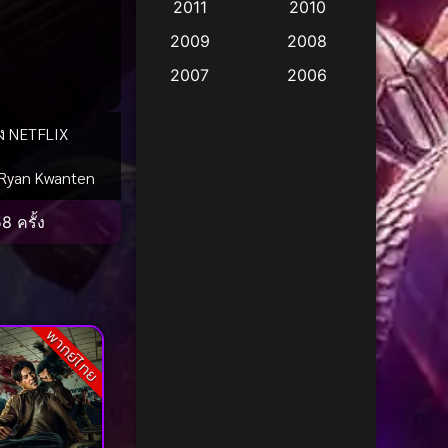
2011
2010
Apple TV
(17)
2009
2008
Apple TV+
(490)
2007
2006
Based on a True Story
2005
2004
สร้างจากเรื่องจริง
(3)
ัง NETFLIX
2003
2002
Based on a True Story
Ryan Kwanten
2001
2000
เรื่องจริง
(38)
1999
1998
8 ครั้ง
1997
1996
Based on a True Story
เรื่องจริง
(67)
1995
1994
1993
1992
Based on Novel
(16)
พากย์ไทย
1991
1990
Betrayal
(1)
1989
1988
Biography
(3)
1987
1986