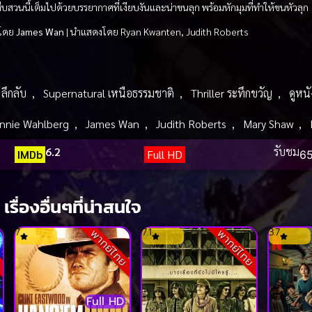
สืบสวนนี้เต็มไปด้วยบรรยากาศที่เงียบงันและน่าขนลุก พร้อมหักมุมที่ทำให้ขนหัวลุก
โดย
James Wan
| นำแสดงโดย Ryan Kwanten, Judith Roberts
ลึกลับ
,
Supernatural เหนือธรรมชาติ
,
Thriller ระทึกขวัญ
,
ดูหน
nnie Wahlberg
,
James Wan
,
Judith Roberts
,
Mary Shaw
,
6.2
รับชม
IMDb
Full HD
65
เรื่องอื่นๆที่น่าสนใจ
7
7.1
3.7
ย
พากย์ไทย
พากย์ไทย
Full HD