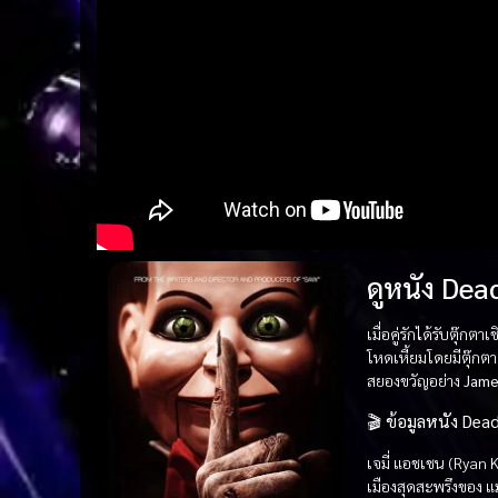
ดูหนัง Dead
เมื่อคู่รักได้รับตุ
โหดเหี้ยมโดยมีตุ๊กตา
สยองขวัญอย่าง
Jame
🎬
ข้อมูลหนัง Dead
เจมี่ แอชเชน (Ryan 
เมืองสุดสะพรึงของ แมร