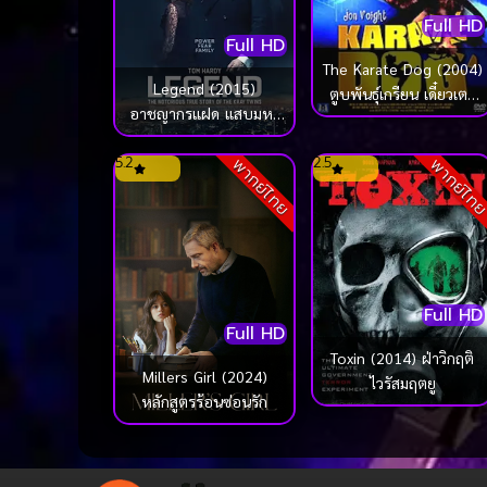
Full HD
Full HD
The Karate Dog (2004)
Legend (2015)
ตูบพันธุ์เกรียน เดี๋ยวเตะ
อาชญากรแฝด แสบมหา
เดี๋ยวกัด
ประลัย
5.2
2.5
พากย์ไทย
พากย์ไท
Full HD
Full HD
Toxin (2014) ฝ่าวิกฤติ
Millers Girl (2024)
ไวรัสมฤตยู
หลักสูตรร้อนซ่อนรัก