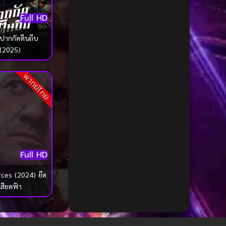
1985
1984
Biography ชีวประวัติ
(68)
Full HD
1983
1982
Biography ชีวิตจริง
(72)
1981
1980
ปากกัดตีนถีบ
Black Comedy
(16)
(2025)
1979
1978
1977
1976
Classic คลาสสิค
(1)
พากย์ไทย
1975
1974
Classic หนังคลาสสิก
(261)
1973
1972
Classic หนังคลาสสิก
(23)
1971
1970
1969
1968
Classic หนังคลาสสิก
(42)
Full HD
1964
1963
Comedy คอมเมดี้
(1)
1962
1960
rces (2024) ยึด
เสียดฟ้า
Comedy ตลก
(1,071)
1956
1954
1950
1940
Comedy ตลก
(103)