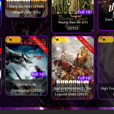
Hang Em High (1968)
Full HD
กลั่นแค้นไอ้ชาติหิน
Ziam 
Young Bao ยัง บาว
(2013)
3.1
7.5
5.8
ย
พากย์ไทย
พากย์ไทย
Full HD
Full HD
Dinocroc Vs
Rurouni Kenshin 3: The
High Fo
Supergator (2010)
Legend Ends (2014) รู
สงครามโคตรเคี่ยมล้านปี
โรนิ เคนชิน คนจริง โคตร
ซามูไร