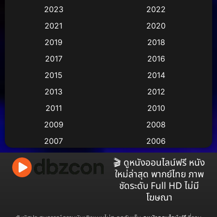
Animation การ์ตูน
(36)
2023
2022
Animation อนิเมชั่น
(1)
2021
2020
2019
2018
Animation แอนิเมชัน
(1)
2017
2016
Animation แอนิเมชั่น
(2)
2015
2014
Anthology
(2)
2013
2012
2011
2010
Apple TV
(17)
2009
2008
Apple TV+
(490)
2007
2006
Based on a True Story สร้างจากเรื่องจริง
(3)
2005
2004
🎬 ดูหนังออนไลน์ฟรี หนัง
ใหม่ล่าสุด พากย์ไทย ภาพ
2003
2002
Based on a True Story เรื่องจริง
(38)
ชัดระดับ Full HD ไม่มี
2001
2000
โฆษณา
Based on a True Story เรื่องจริง
(73)
1999
1998