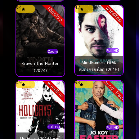
6.4
4.7
พากย์ไทย
เสียงโรง
Full HD
Zoom
MindGamers เชื่อม
Kraven the Hunter
สมองครองโลก (2015)
(2024)
Sound Track
4.9
5.3
พากย์ไทย
Full HD
Full HD
Holidays (2016) ฮอลิ