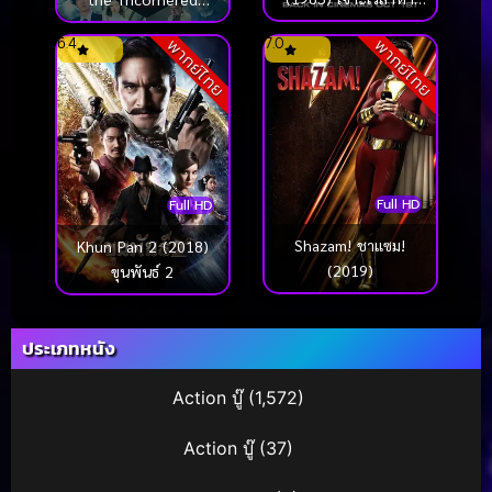
อดีต ภาค 1
Window คู่หูสามเหลี่ยม
6.4
7.0
พากย์ไทย
พากย์ไทย
ล่าปีศาจ (2021)
Full HD
Full HD
Shazam! ชาแซม!
Khun Pan 2 (2018)
(2019)
ขุนพันธ์ 2
ประเภทหนัง
Action บู๊
(1,572)
Action บู๊
(37)