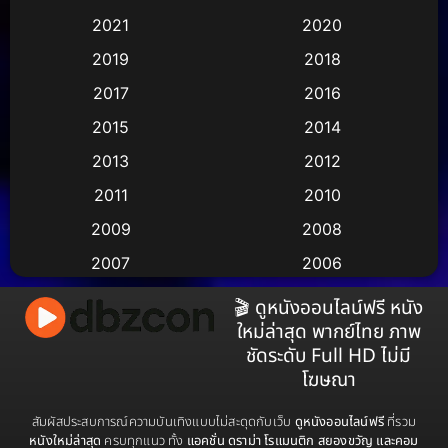
Animation อนิเมชั่น
(1)
2021
2020
2019
2018
Animation แอนิเมชั่น
(2)
2017
2016
Animation แอนิเมชัน
(1)
2015
2014
Anthology
(2)
2013
2012
2011
2010
Apple TV
(17)
2009
2008
Apple TV+
(490)
2007
2006
Based on a True Story สร้างจากเรื่องจริง
(3)
2005
2004
🎬 ดูหนังออนไลน์ฟรี หนัง
ใหม่ล่าสุด พากย์ไทย ภาพ
2003
2002
Based on a True Story เรื่องจริง
(73)
ชัดระดับ Full HD ไม่มี
2001
2000
โฆษณา
Based on a True Story เรื่องจริง
(38)
1999
1998
สัมผัสประสบการณ์ความบันเทิงแบบไม่สะดุดกับเว็บ
ดูหนังออนไลน์ฟรี
ที่รวม
Based on Novel
(16)
1997
1996
หนังใหม่ล่าสุด
ครบทุกแนว ทั้ง
แอคชั่น ดราม่า โรแมนติก สยองขวัญ และคอม