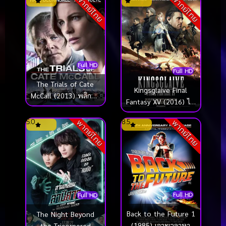
พากย์ไทย
พากย์ไทย
Full HD
Full HD
The Trials of Cate
Kingsglaive Final
McCall (2013) พลิกคดี
Fantasy XV (2016) ไฟ
ล่าลวงโลก
นอล แฟนตาซี 15
5.0
8.5
พากย์ไทย
พากย์ไทย
สงครามแห่งราชันย์
Full HD
Full HD
Back to the Future 1
The Night Beyond
(1985) เจาะเวลาหา
the Tricornered