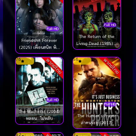
Full HD
Full HD
The Return of the
Friendshit Forever
Living Dead (1985) ผี
(2025) เพื่อนสนิท พิษ
ลืมหลุม
สหาย
7.6
5.6
พากย์ไทย
พากย์ไทย
Full HD
Full HD
The Machinist (2004)
The Hunter’s Prayer
หลอน…ไม่หลับ
ล่าคนระอุ (2017)
6.2
7