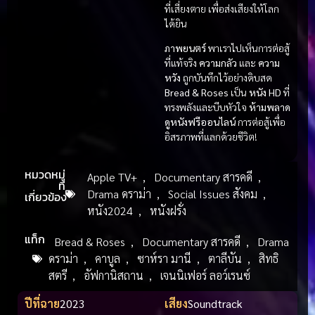
ที่เสี่ยงตาย เพื่อส่งเสียงให้โลก
ได้ยิน
ภาพยนตร์
พาเราไปเห็นการต่อสู้
ที่แท้จริง
ความกลัว
และ
ความ
หวัง
ถูกบันทึกไว้อย่างดิบสด
Bread & Roses
เป็น
หนัง HD
ที่
ทรงพลังและบีบหัวใจ
ห้ามพลาด
ดูหนังฟรีออนไลน์
การต่อสู้เพื่อ
อิสรภาพที่แลกด้วยชีวิต!
หมวดหมู่
Apple TV+
,
Documentary สารคดี
,
ที่
Drama ดราม่า
,
Social Issues สังคม
,
เกี่ยวข้อง
หนัง2024
,
หนังฝรั่ง
แท็ก
Bread & Roses
,
Documentary สารคดี
,
Drama
ดราม่า
,
คาบูล
,
ซาห์รา มานี
,
ตาลีบัน
,
สิทธิ
สตรี
,
อัฟกานิสถาน
,
เจนนิเฟอร์ ลอว์เรนซ์
ปีที่ฉาย
2023
เสียง
Soundtrack