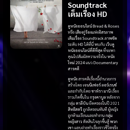
Soundtrack
เต็มเรื่อง HD
ดูหนังออนไลน์
Bread & Roses
หรือ
เสียงกู่ร้องแห่งอิสรภาพ
เต็มเรื่อง
Soundtrack
ภาพชัด
ระดับ
HD
ได้ที่นี่ พบกับ
เว็บดู
หนังออนไลน์ที่ดีที่สุด
ที่จะพา
คุณไปสัมผัสความจริงใน
หนัง
ใหม่ 2024
แนว
Documentary
สารคดี
ดูหนัง
สารคดีเรื่องนี้อำนวยการ
สร้างโดย
เจนนิเฟอร์ ลอว์เรนซ์
และกำกับโดย
ซาห์รา มานี
เรื่อง
ราวเกิดขึ้นใน
กรุงคาบูล
หลังจาก
กลุ่ม
ตาลีบัน
ยึดครองในปี 2021
สิทธิสตรี
ถูกลิดรอนทันที ผู้หญิง
ถูกห้ามเรียนและทำงาน
กลุ่ม
หญิงสาว
ตัดสินใจลุกขึ้นสู้
พวก
เขา
แอบถ่ายทำเรื่องราวชีวิตจริง