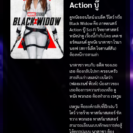
Action บู๊
ดูหนังออนไลน์ แบล็ค วิโดว์
หรือ
Black Widow
คือ
ภาพยนตร์
Action บู๊
Sci-Fi วิทยาศาสตร์
หนังน่าดู
เรื่องนี้กำกับโดย
เคต ช
อร์ตแลนด์
ดูหนัง
นาตาชา โรมา
นอฟ
(
สการ์เล็ต โจฮานส์สัน
)
ต้องหนีการตามล่า
นาตาชา
พบกับ
อดีต
ของเธอ
เธอ
ต้องกลับไปหา
ครอบครัว
สายลับเก่า
เยเลน่า เบโลว่า
(
ฟลอเรนซ์ พิวห์
) น้องสาวของ
เธอต้องการความช่วยเหลือ
ดู
หนัง
พวกเธอ
ต้องทำลาย
เรดรูม
เรดรูม
คือองค์กรลับที่ฝึกฝน
วิ
โดว์
วายร้าย
ทาสก์มาสเตอร์
ขัด
ขวาง
พวกเธอ
ทาสก์มาสเตอร์
สามารถเลียนแบบทักษะการต่อสู้
ได้ทุกรูปแบบ
นาตาชา
ต้อง