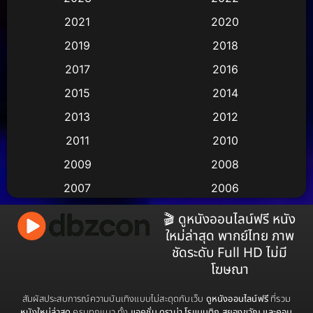
Animation อนิเมชั่น
(1)
2021
2020
2019
2018
Animation แอนิเมชัน
(1)
2017
2016
Animation แอนิเมชั่น
(2)
2015
2014
Anthology
(2)
2013
2012
2011
2010
Apple TV
(17)
2009
2008
Apple TV+
(490)
2007
2006
Based on a True Story สร้างจากเรื่องจริง
(3)
2005
2004
🎬 ดูหนังออนไลน์ฟรี หนัง
ใหม่ล่าสุด พากย์ไทย ภาพ
2003
2002
Based on a True Story เรื่องจริง
(38)
ชัดระดับ Full HD ไม่มี
2001
2000
โฆษณา
Based on a True Story เรื่องจริง
(73)
1999
1998
สัมผัสประสบการณ์ความบันเทิงแบบไม่สะดุดกับเว็บ
ดูหนังออนไลน์ฟรี
ที่รวม
Based on Novel
(16)
1997
1996
หนังใหม่ล่าสุด
ครบทุกแนว ทั้ง
แอคชั่น ดราม่า โรแมนติก สยองขวัญ และคอม