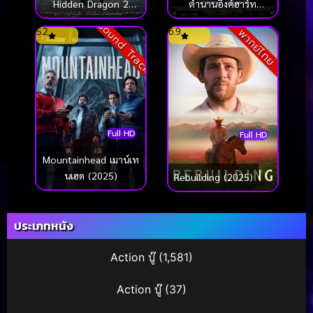
Hidden Dragon 2
ตำนานอิงค์ฮาร์ท
Sword of Destiny
มหัศจรรย์ทะลุโลก
Sound Track
5.2
6.9
พากย์ไทย
(2016) พยัคฆ์ระห่ำ
มังกรผยองโลก 2 (ซับ
ไทย)
Full HD
Full HD
Mountainhead เมาน์เท
นเฮด (2025)
Rebuilding (2025)
ประเภทหนัง
Action บู๊
(1,581)
Action บู๊
(37)