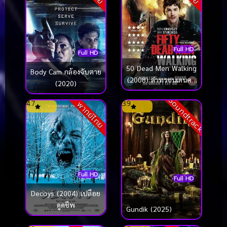
Full HD
Full HD
50 Dead Men Walking
Body Cam กล้องจับตาย
(2008) ล่าทรชนเดนคน
(2020)
ดิบ
Soundtrack
4.7
3.9
พากย์ไทย
Full HD
Full HD
Decoys (2004) เปลือย
ดูดชีพ
Gundik (2025)