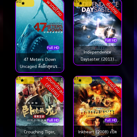
5.0
4.5
พากย์ไทย
ซับไทย
Full HD
Full HD
Independence
Daysaster (2013)
47 Meters Down
สงครามจักรกลถล่มโลก
Uncaged ดิ่งลึกสุดนรก
(2019)
S
o
u
n
d
t
r
a
c
k
ซั
บ
ไ
ท
ย
6.1
6.1
พากย์ไทย
(
)
Full HD
Full HD
Crouching Tiger,
Inkheart (2008) เปิด