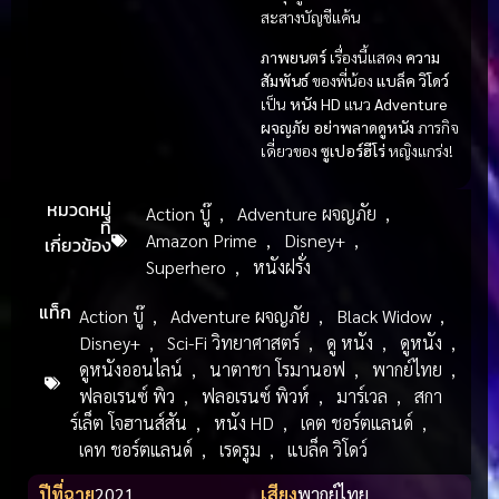
สะสางบัญชีแค้น
ภาพยนตร์
เรื่องนี้แสดง
ความ
สัมพันธ์
ของพี่น้อง
แบล็ค วิโดว์
เป็น
หนัง HD
แนว
Adventure
ผจญภัย
อย่าพลาดดูหนัง
ภารกิจ
เดี่ยวของ
ซูเปอร์ฮีโร่
หญิงแกร่ง!
หมวดหมู่
Action บู๊
,
Adventure ผจญภัย
,
ที่
Amazon Prime
,
Disney+
,
เกี่ยวข้อง
Superhero
,
หนังฝรั่ง
แท็ก
Action บู๊
,
Adventure ผจญภัย
,
Black Widow
,
Disney+
,
Sci-Fi วิทยาศาสตร์
,
ดู หนัง
,
ดูหนัง
,
ดูหนังออนไลน์
,
นาตาชา โรมานอฟ
,
พากย์ไทย
,
ฟลอเรนซ์ พิว
,
ฟลอเรนซ์ พิวห์
,
มาร์เวล
,
สกา
ร์เล็ต โจฮานส์สัน
,
หนัง HD
,
เคต ชอร์ตแลนด์
,
เคท ชอร์ตแลนด์
,
เรดรูม
,
แบล็ค วิโดว์
ปีที่ฉาย
2021
เสียง
พากย์ไทย