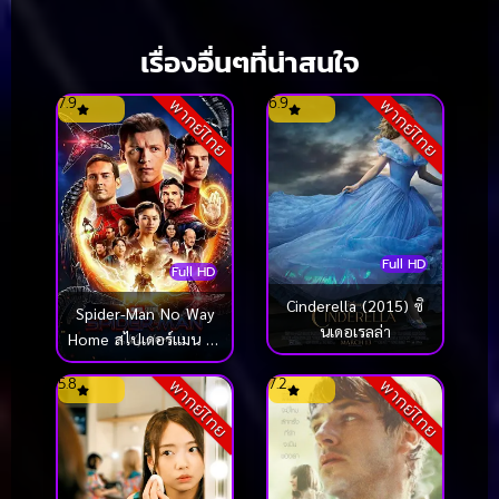
เรื่องอื่นๆที่น่าสนใจ
7.9
6.9
พากย์ไทย
พากย์ไทย
Full HD
Full HD
Cinderella (2015) ซิ
Spider-Man No Way
นเดอเรลล่า
Home สไปเดอร์แมน โน
เวย์ โฮม (2021)
5.8
7.2
พากย์ไทย
พากย์ไทย