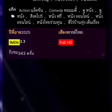
แท็ก
Action แอ็คชัน
,
Comedy คอมเมดี้
,
ดู หนัง
,
ดู
หนัง
,
สิงคโปร์
,
หนัง ฟรี
,
หนัง ออนไลน์
,
หนัง
ออนไลน์
,
หนังไทยร่วมทุน
,
ฮีโร่บ้านทุ่ง เต็มเรื่อง
ปีที่ฉาย
2025
เสียง
พากย์ไทย
3.3
IMDb
Full HD
รับชม
343 ครั้ง