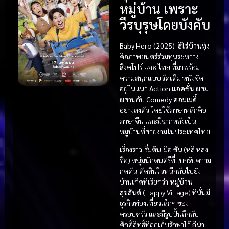
หมู่บ้าน เพราะ
วีรบุรุษโดยบังคับ
Baby Hero (2025)
ฮีโร่บ้านทุ่ง
คือภาพยนตร์ร่วมทุนระหว่าง
สิงคโปร์
และ
ไทย
ที่มาพร้อม
ความสนุกแบบจัดเต็ม หนังจัด
อยู่ในแนว
Action แอคชั่น
ผสม
ผสานกับ
Comedy คอมเมดี้
อย่างลงตัว โดยใช้ภาษาหลักคือ
ภาษาจีน และมีฉากหลังเป็น
หมู่บ้านที่สวยงามในประเทศไทย
เรื่องราวเริ่มต้นเมื่อ
ซัน
(หลี่ หลง
ซือ) หนุ่มนักดนตรีที่แบกรับความ
กดดัน ตัดสินใจหนีกลับไปยัง
บ้านเกิดที่เรียกว่า
หมู่บ้าน
สุขสันต์
(Happy Village) ที่นั่นมี
ธุรกิจท่องเที่ยวเล็กๆ ของ
ครอบครัว และมีรูปปั้นลึกลับ
ศักดิ์สิทธิ์ที่ถูกเก็บรักษาไว้
ลีน่า