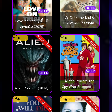
Full HD
Full HD
It’s Only The End Of
Love on Trial สู้เพื่อรัก
The World เรื่องรักโลก
สู้เพื่อฝัน (2025)
แตก (2016)
Sound Track
2.4
6.7
พากย์ไทย
Full HD
Full HD
Austin Powers The
Spy Who Shagged Me
Alien Rubicon (2024)
(1999) ออสติน เพา
Sound Track
เวอร์ สายลับ ลับๆ ล่อๆ
7.4
7.2
พากย์ไทย