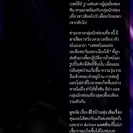
(เฮย์ลีย์ วู) แฟนสาวผู้มุ่งมั่นของ
ซัน ตามมาพร้อมกับกลุ่มนักท่อง
เที่ยวชาวสิงคโปร์ เพื่อหวังจะพา
เขากลับไป
ท่ามกลางกลุ่มนักท่องเที่ยวนี้ มี
อาเจียง
(หวัง เหวย เหลียง) หัว
ขโมยฉายา “เทพขโมยแห่ง
เอเชียตะวันออกเฉียงใต้” ที่ถูก
ส่งตัวมาเพื่อปฏิบัติภารกิจขโมย
รูปปั้นศักดิ์สิทธิ์ชิ้นนั้น เมื่อแผน
ปล้นสุดป่วนเริ่มขึ้น ความวุ่นวาย
จึงเข้าครอบงำหมู่บ้าน การต่อสู้
และไล่ล่าที่โกลาหลเกิดขึ้นอย่าง
คาดไม่ถึง ทำให้ทั้งซัน ลีน่า และ
กลุ่มนักท่องเที่ยวสุดเพี้ยนต้อง
รวมตัวกัน
ดูหนัง
เรื่อง
ฮีโร่บ้านทุ่ง เต็มเรื่อง
คุณจะได้พบกับแก๊งสเตอร์สุดรั่ว
และฉาก
Action แอคชั่น
ที่ไม่น่า
เชื่อว่าจะเกิดขึ้นได้ในชนบท