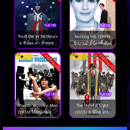
Full HD
Full HD
Youll Die in Six Hours
Notting Hill (1999)
6 ชั่วโมง..ล่า..ท้าชะตา
รักบานฉ่ำที่น็อตติ้งฮิลล์
(2024)
พากย์ไทย/ซับ
พากย์ไทย/ซับ
7.0
7.8
Full HD
Full HD
The Hateful Eight
Shaolin Wooden Men
(2015) 8 พิโรธ โกรธ
(1976) ไอ้หนุ่มหมัด 18
แล้วฆ่า
ท่านรก