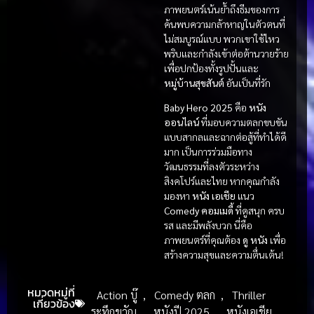
ภาพยนตร์เน้นย้ำถึงธีมของการ
ค้นพบความกล้าหาญในตัวตนที่
ไม่สมบูรณ์แบบ พวกเขาใช้ไหว
พริบและกำลังเข้าต่อต้านวายร้าย
เพื่อปกป้องทั้งรูปปั้นและ
หมู่บ้านสุขสันต์
อันเป็นที่รัก
Baby Hero 2025
คือ
หนัง
ออนไลน์
ที่มอบความตลกขบขัน
แบบสากลและฉากต่อสู้ที่ทำได้ดี
มาก เป็นการร่วมมือทาง
วัฒนธรรมที่ลงตัวระหว่าง
สิงคโปร์และไทย หากคุณกำลัง
มองหา
หนัง เอเชีย
แนว
Comedy คอมเมดี้
ที่ดูสนุก ครบ
รส และมีพลังบวก นี่คือ
ภาพยนตร์ที่คุณต้อง
ดู หนัง
เพื่อ
สร้างความสุขและความตื่นเต้น!
หมวดหมู่ที่
Action บู๊
,
Comedy ตลก
,
Thriller
เกี่ยวข้อง
ระทึกขวัญ
,
หนังปี 2025
,
หนังเอเชีย