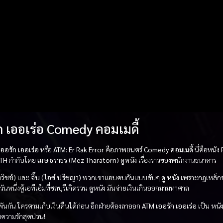
 เออเร่อ Comedy คอมเมดี้
ออรัก เออเร่อ
หรือ
ATM: Er Rak Error
คือภาพยนตร์
Comedy คอมเมดี้
นี่คือหนัง
TH
กำกับโดย
เมษ ธราธร (Mez Tharatorn)
ดูหนัง
เรื่องราวของพนักงานธนาคาร
วิชช์)
และ
จิ๊บ (ไอซ์ ปรีชญา)
พวกเขาแอบคบกันแบบลับๆ
ดู หนัง
เพราะกฎเหล็ก
หนึ่งตู้เอทีเอ็มที่ชลบุรีเกิดรวน
ดูหนัง
มันจ่ายเงินเกินออกมามหาศาล
ดิมพันกัน ใครตามเก็บเงินคืนได้ก่อน อีกฝ่ายต้องลาออก
ATM เออรัก เออเร่อ
เป็น
หนั
ความรักสุดป่วน!