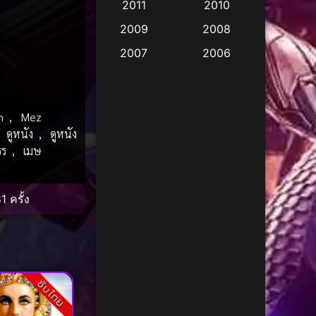
2011
2010
Apple TV
(17)
2009
2008
Apple TV+
(490)
2007
2006
Based on a True Story
2005
2004
สร้างจากเรื่องจริง
(3)
2003
2002
n
,
Mez
Based on a True Story
2001
2000
,
ดูหนัง
,
ดูหนัง
เรื่องจริง
(73)
1999
1998
ธร
,
เมษ
1997
1996
Based on a True Story
เรื่องจริง
(38)
1995
1994
1 ครั้ง
1993
1992
Based on Novel
(16)
1991
1990
Betrayal
(1)
1989
1988
ซับไทย
Biography
(3)
1987
1986