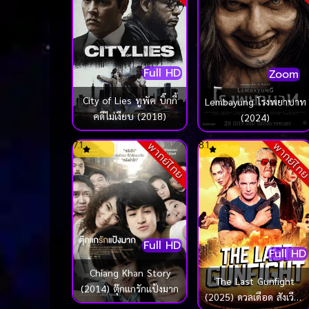
Full HD
Zoom
City of Lies ทูพัค บิ๊กกี้
Lembayung โรงพยาบาท
คดีไม่เงียบ (2018)
(2024)
7.1
8.1
พากย์ไทย
พากย์ไท
Full HD
Full HD
Chiang Khan Story
The Last Gunfight
(2014) ตุ๊กแกรักแป้งมาก
(2025) ดวลเดือด สังเวียน