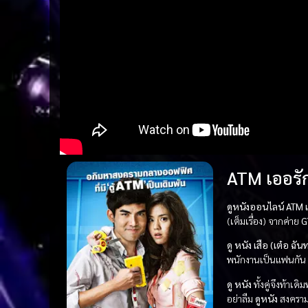
ATM เออรัก
ดูหนังออนไลน์ ATM เ
(เต็มเรื่อง) จากค่าย
G
ดู หนัง
เสือ (เต๋อ ฉันท
พนักงานเป็นแฟนกัน วัน
ดู หนัง
ทั้งคู่จึงท้าเ
อย่าลืม
ดูหนัง
สงคราม