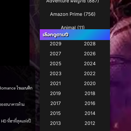
Adventure ผจญภัย
(887)
Amazon Prime
(756)
Animal
(11)
เลือกดูตามปี
Animation การ์ตูน
(245)
2029
2028
2027
2026
Animation การ์ตูน
(29)
2025
2024
Animation การ์ตูน
(36)
2023
2022
Animation อนิเมชั่น
(1)
2021
2020
Romance โรแมนติก
2019
2018
Animation แอนิเมชั่น
(2)
2017
2016
ของธนาคารห้าม
Animation แอนิเมชัน
(1)
2015
2014
ง HD
ที่ฮาที่สุดแห่งปี
Anthology
(2)
2013
2012