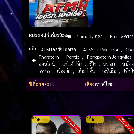
หมวดหมู่ที่เกี่ยวข้อง
Comedy ตลก
,
Family ครอบ
แท็ก
ATM เออรัก เออเร่อ
,
ATM: Er Rak Error
,
Cha
Tharatorn
,
Pantip
,
Pongsatorn Jongwilas
ออนไลน์
,
บร๊ะเจ้าโจ๊ก
,
รีวิว
,
สปอย
,
หนัง 
ธราธร
,
เรื่องย่อ
,
เสือกับจิ๊บ
,
เอทีเอ็ม
,
โจ๊ก 
ปีที่ฉาย
2012
เสียง
พากย์ไทย
6.5
7.2
พากย์ไทย
เสียงโร