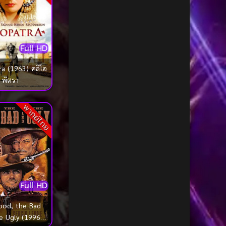
1985
1984
Biography ชีวประวัติ
(68)
1983
1982
Biography ชีวิตจริง
(72)
1981
1980
Full HD
Black Comedy
(16)
1979
1978
ra (1963) คลีโอ
1977
1976
Classic คลาสสิค
(1)
พัตรา
1975
1974
Classic หนังคลาสสิก
(42)
1973
1972
พากย์ไทย
Classic หนังคลาสสิก
(269)
1971
1970
1969
1968
Classic หนังคลาสสิก
(23)
1964
1963
Comedy คอมเมดี้
(1)
1962
1960
Full HD
Comedy ตลก
(103)
1956
1954
ood, the Bad
1950
1940
Comedy ตลก
(1,091)
e Ugly (1996)