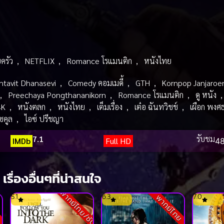
ครัว
,
NETFLIX
,
Romance โรแมนติก
,
หนังไทย
ntavit Dhanasevi
,
Comedy คอมเมดี้
,
GTH
,
Kornpop Janjaroe
,
Preechaya Pongthananikorn
,
Romance โรแมนติก
,
ดู หนัง
4K
,
หนังตลก
,
หนังไทย
,
เต็มเรื่อง
,
เต๋อ ฉันทวิชช์
,
เผือก พงศ
โซคูล
,
ไอซ์ ปรีชญา
7.1
รับชม
IMDb
Full HD
48
เรื่องอื่นๆที่น่าสนใจ
พากย์ไทย/ซับ
5.1
6.3
7.0
พากย์ไทย
ง