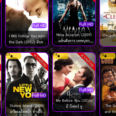
Full HD
Full HD
Ninja Assassin (2009)
Cleopat
I Will Follow You Into
แค้นสังหาร เทพบุตร
the Dark (2012) ฉันจะ
นินจามหากาฬ
ตามเธอไปแม้ในความมืด
5.9
7.4
7.5
ย
พากย์ไทย
พากย์ไทย
Full HD
Full HD
Me Before You (2016)
Staten Island (2009)
The G
มี บีฟอร์ ยู
เกรียนเลือดบ้า ท้าเมือง
and th