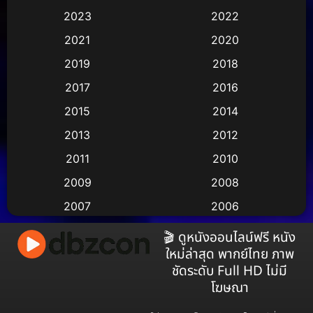
Animation การ์ตูน
(36)
2023
2022
Animation อนิเมชั่น
(1)
2021
2020
2019
2018
Animation แอนิเมชัน
(1)
2017
2016
Animation แอนิเมชั่น
(2)
2015
2014
Anthology
(2)
2013
2012
2011
2010
Apple TV
(17)
2009
2008
Apple TV+
(490)
2007
2006
Based on a True Story สร้างจากเรื่องจริง
(3)
2005
2004
🎬 ดูหนังออนไลน์ฟรี หนัง
ใหม่ล่าสุด พากย์ไทย ภาพ
2003
2002
Based on a True Story เรื่องจริง
(38)
ชัดระดับ Full HD ไม่มี
2001
2000
โฆษณา
Based on a True Story เรื่องจริง
(73)
1999
1998