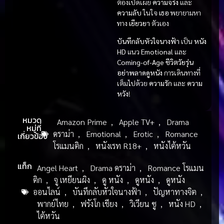
ต้องเปิดเผย
ความจริง
และ
ความลับ
ในใจ
เธอ
พยายามหา
ทาง
เยียวยา
ตัวเอง
บันทึกลับหัวใจนางฟ้า
เป็น
หนัง
HD
แนว
Emotional
และ
Coming-of-Age ชีวิตวัยรุ่น
อย่าพลาดดูหนัง
การเดินทางที่
เต็มไปด้วย
ความรัก
และ
ความ
หวัง
!
หมวด
Amazon Prime
,
Apple TV+
,
Drama
หมู่ที่
ดราม่า
,
Emotional
,
Erotic
,
Romance
เกี่ยวข้อง
โรแมนติก
,
หนังเรท R18+
,
หนังไต้หวัน
แท็ก
Angel Heart
,
Drama ดราม่า
,
Romance โรแมน
ติก
,
จู เหยียนผิง
,
ดู หนัง
,
ดูหนัง
,
ดูหนัง
ออนไลน์
,
บันทึกลับหัวใจนางฟ้า
,
ปัญหาทางจิต
,
พากย์ไทย
,
ฟรังโก เชียง
,
วิเวียน ซู
,
หนัง HD
,
ไต้หวัน