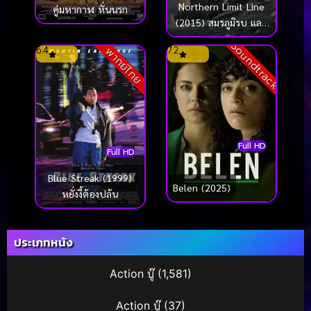
Northern Limit Line
คู่มหากาฬ หั่นนรก
(2015) สมรภูมิรบ และ
เกียรติยศแห่งราชนาวี
Soundtrack
6.4
7.2
พากย์ไทย
Full HD
Full HD
Blue Streak (1999)
Belen (2025)
หยั่งงี้ต้องปล้น
ประเภทหนัง
Action บู๊
(1,581)
Action บู๊
(37)