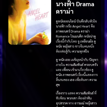
นางฟ้า Drama
ดราม่า
ดูหนังออนไลน์ บันทึกลับหัวใจ
นางฟ้า
หรือ
Angel Heart
คือ
ภาพยนตร์ Drama ดราม่า
Romance โรแมนติก
หนังน่าดู
เรื่องนี้กำกับโดย
จู เหยียนผิง
ดู
หนัง
หญิงสาว
ชาวจีนคนหนึ่ง
ต้องต่อสู้กับ
ความทุกข์ใจ
ดู หนัง
เธอ
เผชิญหน้ากับ
ปัญหา
ภายใน
ความสัมพันธ์
ครอบครัว
และ
เพื่อน
เข้ามาเกี่ยวข้อง
ดู
หนัง
ภาพยนตร์
เรื่องนี้แสดงการ
ดิ้นรนของ
เธอ
เพื่อค้นหา
ความ
สุข
เรื่องราว
แสดง
ความสัมพันธ์
ที่
ซับซ้อน
พวกเขา
ต้องฝ่าฟัน
อุปสรรค
ทาง
อารมณ์
หญิงสาว