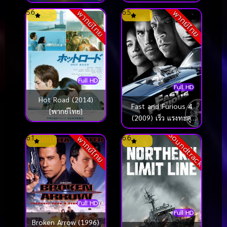
Bear From
เจ้าค่อมแห่งนอธเตอร์
5.6
6.5
พากย์ไทย
พากย์ไทย
Amusement Park
ดาม ภาค 2
(2015) ทีปัง หน่วยกู้ภัย
จิ๋วแจ๋ว
Full HD
Full HD
Hot Road (2014)
Fast and Furious 4
[พากย์ไทย]
(2009) เร็ว แรงทะลุ
นรก 4 ยกทีมซิ่ง แรง
Soundtrack
6.1
6.6
พากย์ไทย
ทะลุไมล์
Full HD
Full HD
Broken Arrow (1996)