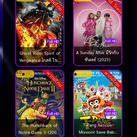
Sound Track
พากย์ไทย
Full HD
Full HD
A Sunday Affair มีรักกับ
Ghost Rider Spirit of
ซันเดย์ (2023)
Vengeance โกสต์ ไรเด
อร์ อเวจีพิฆาต (2011)
6.0
พากย์ไทย
พากย์ไทย
Full HD
Full HD
T-Pang Rescue
The Hunchback of
Mission! Save Baby
Notre Dame II (2002)